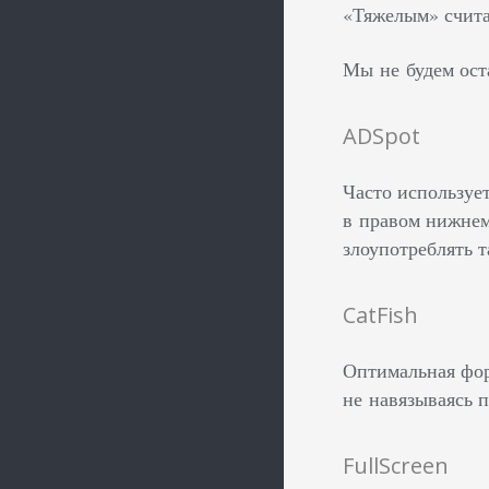
«Тяжелым» счита
Мы не будем ост
ADSpot
Часто используе
в правом нижнем
злоупотреблять т
CatFish
Оптимальная фор
не навязываясь 
FullScreen