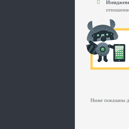
Имиджев
отношение
Ниже показаны 