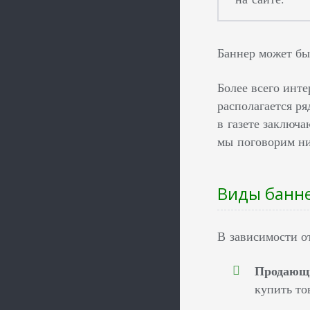
Баннер может бы
Более всего инт
располагается р
в газете заключ
мы поговорим н
Виды банне
В зависимости о
Продающ
купить то