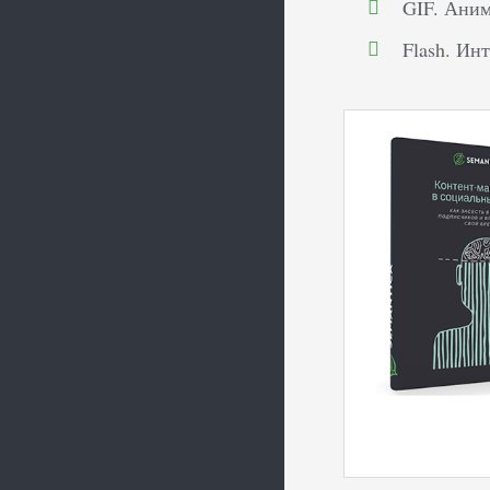
GIF. Ани
Flash. Ин