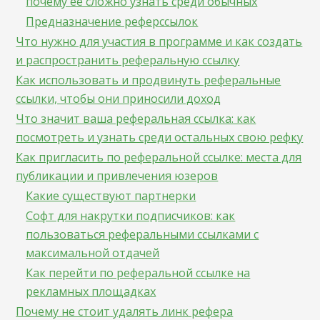
почему ее сложно узнать среди обычных
Предназначение реферссылок
Что нужно для участия в программе и как создать
и распространить реферальную ссылку
Как использовать и продвинуть реферальные
ссылки, чтобы они приносили доход
Что значит ваша реферальная ссылка: как
посмотреть и узнать среди остальных свою рефку
Как пригласить по реферальной ссылке: места для
публикации и привлечения юзеров
Какие существуют партнерки
Софт для накрутки подписчиков: как
пользоваться реферальными ссылками с
максимальной отдачей
Как перейти по реферальной ссылке на
рекламных площадках
Почему не стоит удалять линк рефера