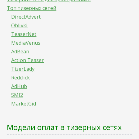
Топ тизерных сетей
DirectAdvert
Oblivki
TeaserNet
MediaVenus
AdBean
Action Teaser
TizerLady
Redclick
AdHub
SMI2
MarketGid
Модели оплат в тизерных сетях