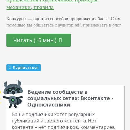
механики, правила
Конкурсы –– один из способов продвижения блога. С их
помощью вы общаетесь с аудиторией, привлекаете в блог
новых подписчиков и активизируете старых. Суть в том,
что вы обещаете участникам подарок за то, что они тем
Читать (~5 мин.)
или иным образом расскажут о вас другим пользователям.
Этот метод раскрутки считается эффективным. Какие
виды розыгрышей можно провести Существуют три
механики, которые маркетологи советуют чередовать…
Подписаться
Ведение сообществ в
социальных сетях: Вконтакте -
Одноклассники
Ваши подписчики хотят регулярных
публикаций и свежего контента. Нет
контента – нет подписчиков, комментариев