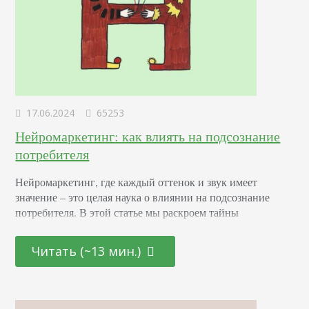
17.06.2024
65253
Нейромаркетинг: как влиять на подсознание
потребителя
Нейромаркетинг, где каждый оттенок и звук имеет
значение – это целая наука о влиянии на подсознание
потребителя. В этой статье мы раскроем тайны
эффективных маркетинговых стратегиях, основанных на
последних достижениях в области психологии и
Читать (~13 мин.)
нейронаук. От подбора цветовой палитры до создания
убедительных рекламных текстов – узнайте, как
правильно использовать невидимые «рычаги»
человеческого сознания для повышения интереса и