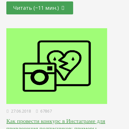
специалистов, так и для тех, кто находится на стадии
Читать (~11 мин.)
переосмысления карьерного пути и готов начать все с
чистого листа. Определение Это профессионал,
отвечающий за создание и дизайн пользовательских
интерфейсов для сайтов и приложений. Он…
27.06.2018
67867
Как провести конкурс в Инстаграме для
привлечения подписчиков: примеры,