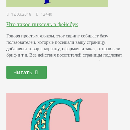
12.03.2018
12440
Что такое пиксель в фейсбук
Говоря простым языком, этот скрипт собирает базу
пользователей, которые посещали вашу страницу,
добавляли товар в корзину, оформляли заказ, отправляли
бриф и т.д. Все действия посетителей страницы подлежат
подробному отслеживанию и журнализации. Затем
программа находит этих пользователей в соц. сети и
Читать
запускает рекламную рассылку непосредственно на их
страницах. Всю работу данного механизма можно свести
к трем функциям: Создание аудитории. В нее…