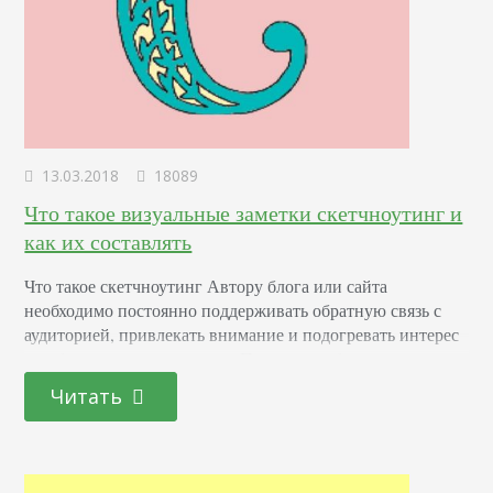
13.03.2018
18089
Что такое визуальные заметки скетчноутинг и
как их составлять
Что такое скетчноутинг Автору блога или сайта
необходимо постоянно поддерживать обратную связь с
аудиторией, привлекать внимание и подогревать интерес
к публикуемому материалу. При этом добавление одних
лишь статей, даже если разбавлять их фото- и
Читать
видеозаписями, очень быстро потеряет интерес у
пользователей. С другой стороны, постоянный
графический способ подачи информации также может
надоесть. Единственный правильный выход – чередовать