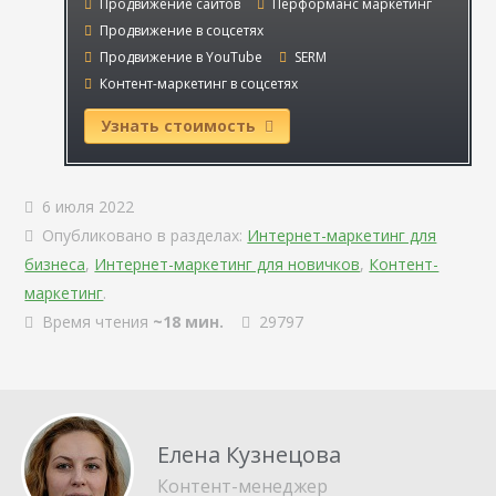
Продвижение сайтов
Перформанс маркетинг
Продвижение в соцсетях
Продвижение в YouTube
SERM
Контент-маркетинг в соцсетях
Узнать стоимость
6 июля 2022
Опубликовано в разделах:
Интернет-маркетинг для
бизнеса
,
Интернет-маркетинг для новичков
,
Контент-
маркетинг
.
Время чтения
~18 мин.
29797
Елена Кузнецова
Контент-менеджер