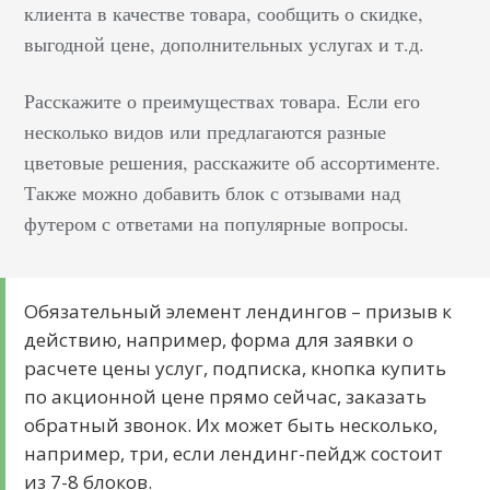
клиента в качестве товара, сообщить о скидке,
правильно. Задач
выгодной цене, дополнительных услугах и т.д.
обычно несколько и
они могут быть
Расскажите о преимуществах товара. Если его
разными для главных
несколько видов или предлагаются разные
страниц разных
цветовые решения, расскажите об ассортименте.
сайтов. Например:
Также можно добавить блок с отзывами над
если бизнес продает
футером с ответами на популярные вопросы.
для B2B и B2C, главная
может служить
фильтром аудитории и
Обязательный элемент лендингов – призыв к
направлять их в
действию, например, форма для заявки о
разные разделы сайта;
расчете цены услуг, подписка, кнопка купить
на одностраничном
по акционной цене прямо сейчас, заказать
сайте с услугой
обратный звонок. Их может быть несколько,
экстренной эвакуации
например, три, если лендинг-пейдж состоит
может содержаться
из 7-8 блоков.
информация, которая