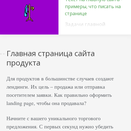
примеры, что писать на
странице
Задачи главной
страницы сайта
Неверно утверждать,
что задача главной —
Главная страница сайта
только продавать.
продукта
Общие формулировки
не помогают создать
нормальное
Для продуктов в большинстве случаев создают
техническое задание
лендинги. Их цель – продажа или отправка
на наполнение
посетителем заявки. Как правильно оформить
главной. Многие
landing page, чтобы она продавала?
скажут: значит,
продать и
Начните с вашего уникального торгового
информировать. Но и
предложения. С первых секунд нужно убедить
это не вполне