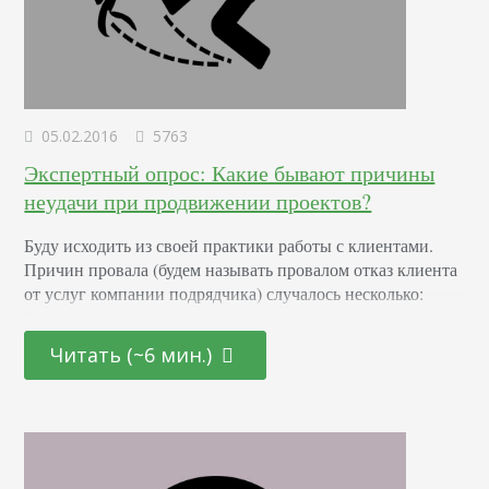
05.02.2016
5763
Экспертный опрос: Какие бывают причины
неудачи при продвижении проектов?
Буду исходить из своей практики работы с клиентами.
Причин провала (будем называть провалом отказ клиента
от услуг компании подрядчика) случалось несколько:
Самое обидное – незаинтересованность клиента, его
безразличие и отказ участвовать в проекте. Стратегия
Читать (~6 мин.)
разработана, тактика продумана – осталось только
внедрить, но, увы, либо нет необходимых доступов, либо
нет возможности реализовать технические правки. На
просьбу предоставить доступ – отказ,…