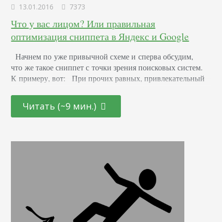
13.01.2016
7373
Что у вас лицом? Или правильная
оптимизация сниппета в Яндекс и Google
Начнем по уже привычной схеме и сперва обсудим,
что же такое сниппет с точки зрения поисковых систем.
К примеру, вот: При прочих равных, привлекательный
сниппет не только поможет вашему сайту вырваться
вперед в результатах поиска, но и повысит количество
Читать (~9 мин.)
переходов на вашу страницу. Это значит, что не стоит
пренебрегать оптимизацией этого фрагмента. Более того,
это первое, что увидит пользователь, находясь в поиске.
Не ваш сверхклассный дизайн, не глубокомысленные
тексты и даже не качество…