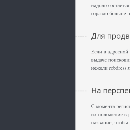
надолго остается
гораздо больше п
Для продв
Если в адресной
выдаче поисковик
нежели rebdress.
На перспе
С момента регис
их положение в 
название, чтобы