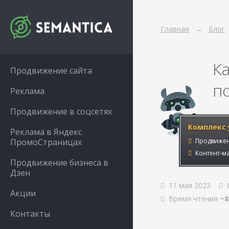
Главная
Блог
К
Продвижение сайта
п
Реклама
Продвижение в соцсетях
Комплекс 
Реклама в Яндекс
ПромоСтраницах
Продвижен
Контент-ма
Продвижение бизнеса в
Дзен
11 мая 2023
Акции
Время чтения
~8
Контакты