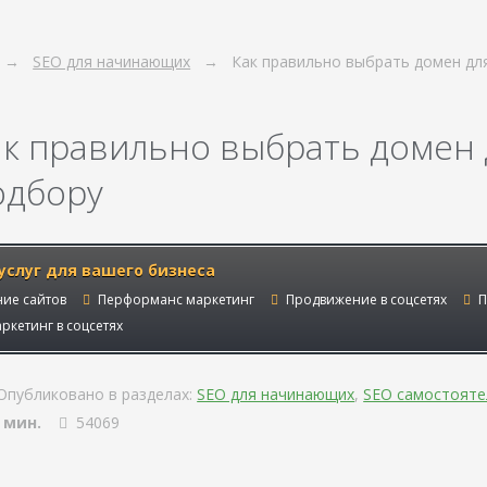
SEO для начинающих
Как правильно выбрать домен для
ак правильно выбрать домен д
одбору
услуг для вашего бизнеса
ие сайтов
Перформанс маркетинг
Продвижение в соцсетях
П
ркетинг в соцсетях
Опубликовано в разделах:
SEO для начинающих
,
SEO самостояте
 мин.
54069