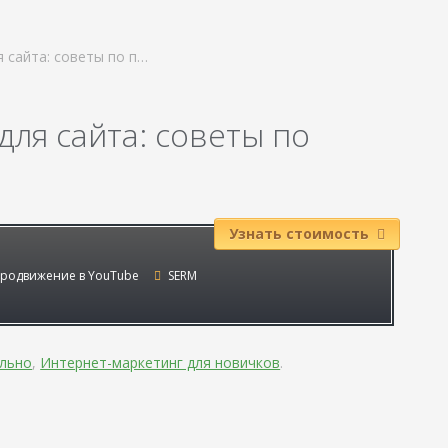
 сайта: советы по п…
ля сайта: советы по
Узнать стоимость
родвижение в YouTube
SERM
льно
,
Интернет-маркетинг для новичков
.