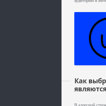
аудиторию в инте
Как выбр
являютс
В адресной стро