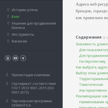
Адреса веб-ресу
Истории успеха
брендов, горазд
Блог
как правильно в
Решения для продвижения
бизнеса
Инструменты
Содержание
с
Вакансии
Значимость домен
Для пользовате
Для продвижени
На перспективу
Как выбрать адре
Выбор зоны домен
Презентация компании
Территориальна
Сертификат соответствия
Тематическая
ГОСТ ИСО 9001-2015 (ISO
Альтернативное
9001:2015)
Рекомендации: ка
Партнёрская программа
Наименование о
SEMANTICA
Ключевые запро