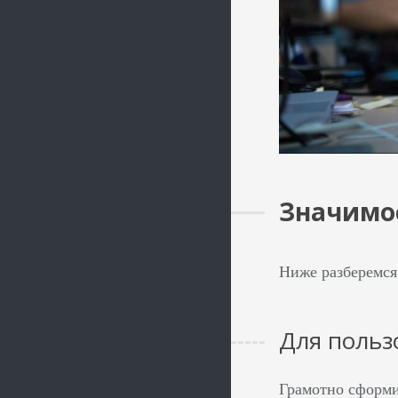
Значимо
Ниже разберемся
Для польз
Грамотно сформи