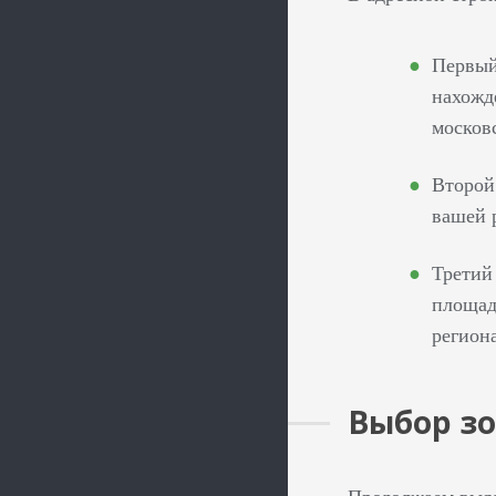
Первый
нахожд
москов
Второй
вашей 
Третий
площад
регион
Выбор з