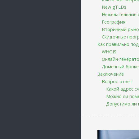
New gTLDs
Нежелательные 
География
Вторичный рыно
Скидочные прог
Как правильно под
WHOIS
Онлайн-генерат
Доменный броке
Заключение
Вопрос-ответ
Какой адрес с
Можно ли поме
Допустимо ли 