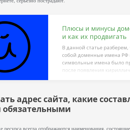
рнете, серьезно пострадают.
Плюсы и минусы дом
и как их продвигать
В данной статье разберем, 
собой доменные имена РФ и
символьные имена было пр
после появления кириллич
появился выбор. Общее пр
элемента, входящего в каж
Domain (TLD). С ним связа
ать адрес сайта, какие сост
сторона, выполняемая в с
я обязательными
TLD является звеном верхн
ке ресурса всегда отображаются наименования, состоящие