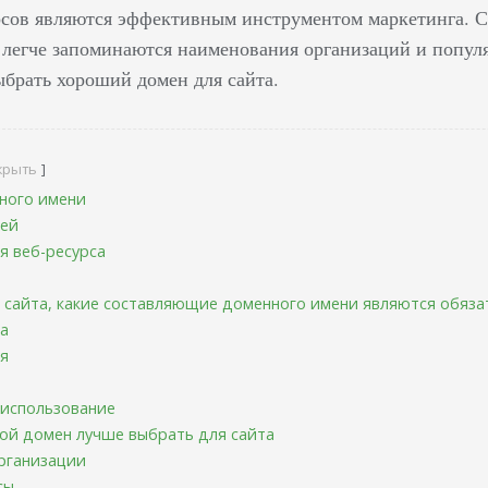
рсов являются эффективным инструментом маркетинга. С
о легче запоминаются наименования организаций и попул
ыбрать хороший домен для сайта.
крыть
ного имени
лей
я веб-ресурса
с сайта, какие составляющие доменного имени являются обяз
а
я
 использование
кой домен лучше выбрать для сайта
рганизации
сы