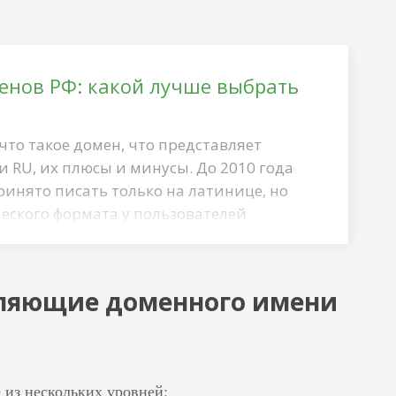
енов РФ: какой лучше выбрать
что такое домен, что представляет
 RU, их плюсы и минусы. До 2010 года
инято писать только на латинице, но
еского формата у пользователей
едставление Другое название важного
дое символьное имя сайта – Top Level
ны серверные настройки – техническая
авляющие доменного имени
оответствии с политикой DNS. Каждый
его уровня и имеет разное значение.…
 из нескольких уровней: