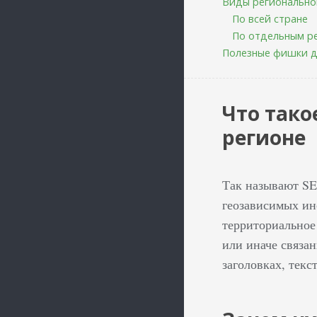
Виды регионально
По всей стране
По отдельным р
Полезные фишки д
Что тако
регионе
Так называют S
геозависимых инс
территориальное
или иначе связан
заголовках, текс