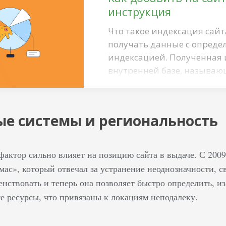
инструкция
Что такое индексация сайт
получать данные с определ
индексацией. Полученная 
внутренней базе, называю
Яндекс.Вебмастер и зачем 
которого можно оценивать
запросов в ПС. Он позволя
ые системы и региональность
ошибки, в том числе и кр
выдачи во внутренней си
популярность он получил у
фактор сильно влияет на позицию сайта в выдаче. С 2009
других стран СНГ. Он отк
мас», который отвечал за устранение неоднозначности, 
ствовать и теперь она позволяет быстро определить, из 
те ресурсы, что привязаны к локациям неподалеку.