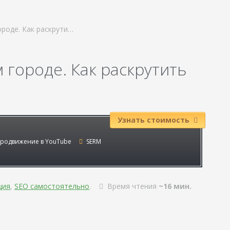
ороде. Как раскрути…
 городе. Как раскрутить
Узнать стоимость
родвижение в YouTube
SERM
ция
,
SEO самостоятельно
.
Время чтения
~16 мин.