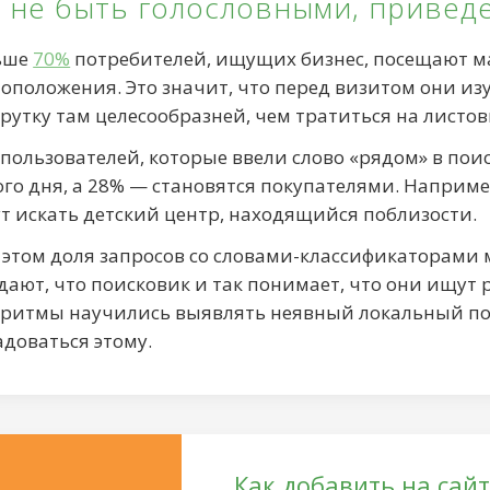
 не быть голословными, привед
ьше
70%
потребителей, ищущих бизнес, посещают ма
оположения. Это значит, что перед визитом они изу
рутку там целесообразней, чем тратиться на листо
пользователей, которые ввели слово «рядом» в поис
го дня, а 28% — становятся покупателями. Наприм
т искать детский центр, находящийся поблизости.
 этом доля запросов со словами-классификаторами
ают, что поисковик и так понимает, что они ищут ре
оритмы научились выявлять неявный локальный поис
доваться этому.
Как добавить на сай