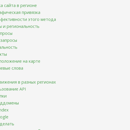
ка сайта в регионе
афическая привязка
ффективности этого метода
ы и региональность
апросы
 запросы
альность
акты
положение на карте
чевые слова
вижения в разных регионах
ьзование API
пки
оддомены
ndex
ogle
 делать