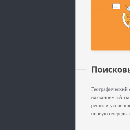
Поисков
Географический 
названием «‎Арза
решили усовершен
первую очередь 