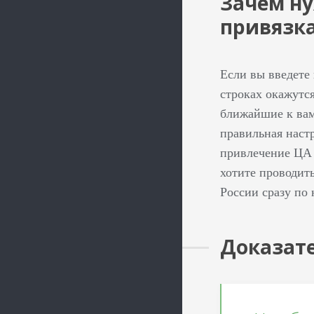
Зачем н
привязк
Если вы введете
строках окажутся
ближайшие к вам
правильная наст
привлечение ЦА 
хотите проводит
России сразу по
Доказате