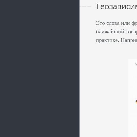
Геозависи
Это слова или фр
ближайший товар
практике. Наприм