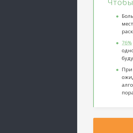
Чтобы
Бол
мест
раск
76%
одно
буду
При
ожид
алг
пора