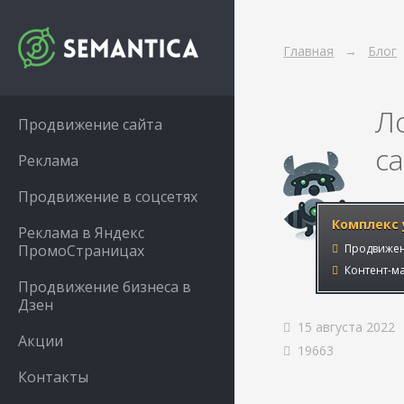
Главная
Блог
Л
Продвижение сайта
с
Реклама
Продвижение в соцсетях
Комплекс 
Реклама в Яндекс
ПромоСтраницах
Продвижен
Контент-ма
Продвижение бизнеса в
Дзен
15 августа 2022
Акции
19663
Контакты