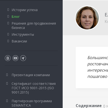
Истории успеха
Е
Блог
К
Решения для продвижения
бизнеса
Инструменты
Вакансии
Большинст
ростовчан
интересны
Презентация компании
пошагово 
Сертификат соответствия
ГОСТ ИСО 9001-2015 (ISO
9001:2015)
Партнёрская программа
SEMANTICA
Содержание
с