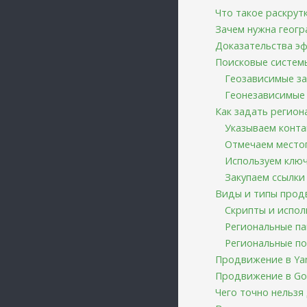
Что такое раскрут
Зачем нужна геогр
Доказательства э
Поисковые систем
Геозависимые з
Геонезависимые
Как задать регион
Указываем конт
Отмечаем место
Используем клю
Закупаем ссылки
Виды и типы прод
Скрипты и испол
Региональные па
Региональные п
Продвижение в Ya
Продвижение в Go
Чего точно нельзя