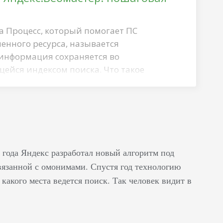
а Процесс, который помогает ПС
енного ресурса, называется
информация сохраняется во
щейся индексом поиска. Что такое
он нужен Это онлайн-сервис, с помощью
 позиции и отслеживать статистику
ет диагностировать разного рода
итические, понижающие позицию
стеме ранжирования. Особенную
 специалистов из России и некоторых
 года Яндекс разработал новый алгоритм под
рыто предоставляет основные…
связанной с омонимами. Спустя год технологию
какого места ведется поиск. Так человек видит в