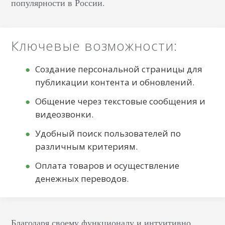
какой целью они
популярности в России.
делаются. Виды
пабликов в VK
Представительство
Ключевые возможности:
компании — для
улучшения
Создание персональной страницы для
лояльности, быстрого
публикации контента и обновлений.
общения с
Общение через текстовые сообщения и
потребителями,
видеозвонки.
продвижения бизнеса
в целом и сайта в
Удобный поиск пользователей по
отдельности.
различным критериям.
Сообщество по
Оплата товаров и осуществление
интересам — хобби,
денежных переводов.
клубы, профессионалы
под одной эгидой,
коллеги,
Благодаря своему функционалу и интуитивно
одногруппники и т.п.