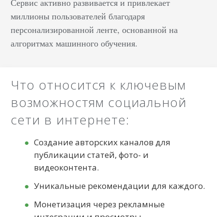
личную информацию.
Сервис активно развивается и привлекает
Эта функция позволяет
миллионы пользователей благодаря
устанавливать более
персонализированной ленте, основанной на
тесные и безопасные
алгоритмах машинного обучения.
связи с друзьями и
знакомыми, создавая
ощущение комфорта и
Что относится к ключевым
конфиденциальности в
возможностям социальной
цифровом
пространстве. Когда вы
сети в интернете:
ограничиваете доступ
к аккаунту, ваши
Создание авторских каналов для
фотографии и записи
публикации статей, фото- и
на стене становятся
видеоконтента.
доступны только для
Уникальные рекомендации для каждого.
одобренного круга лиц.
Такие меры
Монетизация через рекламные
обеспечивают не
интеграции и просмотры.