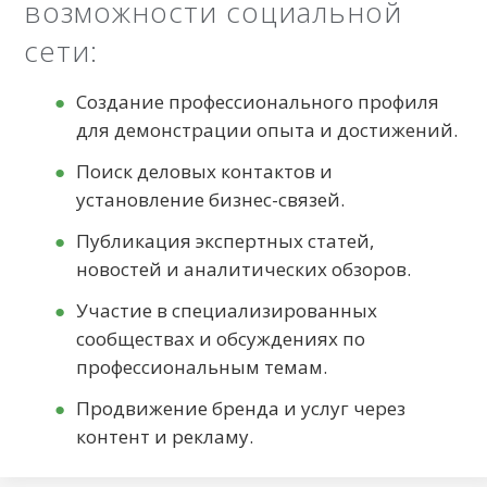
возможности социальной
Однако чем более
популярным будет ваш
сети:
блог, тем больший
охват будут получать
Создание профессионального профиля
публикации. Тогда
для демонстрации опыта и достижений.
показы рекламных
Поиск деловых контактов и
блоков и виджетов
установление бизнес-связей.
будут приносить вам
более существенный
Публикация экспертных статей,
доход. Рекламодатели
новостей и аналитических обзоров.
также стремятся
Участие в специализированных
сотрудничать только с
сообществах и обсуждениях по
раскрученными
профессиональным темам.
блогами с большой
аудиторией.&nbsp;
Продвижение бренда и услуг через
Также Дзен – отличный
контент и рекламу.
инструмент для