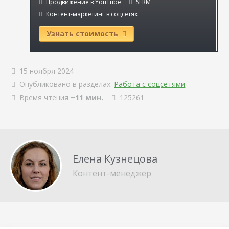
Продвижение в YouTube
SERM
Контент-маркетинг в соцсетях
Узнать стоимость
15 ноября 2024
Опубликовано в разделах:
Работа с соцсетями
.
Время чтения
~11 мин.
125261
Елена Кузнецова
Контент-менеджер