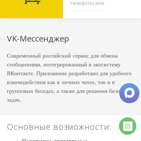
телефона или
компьютера
С ростом популярности
мессенджера люди
VK-Мессенджер
заинтересовались, что
такое телеграм или в
разговорной речи —
Современный российский сервис для обмена
телега, как это
сообщениями, интегрированный в экосистему
приложение работает,
ВКонтакте. Приложение разработано для удобного
как создать свой ТГ
взаимодействия как в личных чатах, так и в
канал, настроить и
групповых беседах, а также для решения бизнес-
сделать так, чтобы он
задач.
функционировал и
приносил прибыль.
Ведь в последнее
Основные возможности:
время именно из этого
рекламного источника