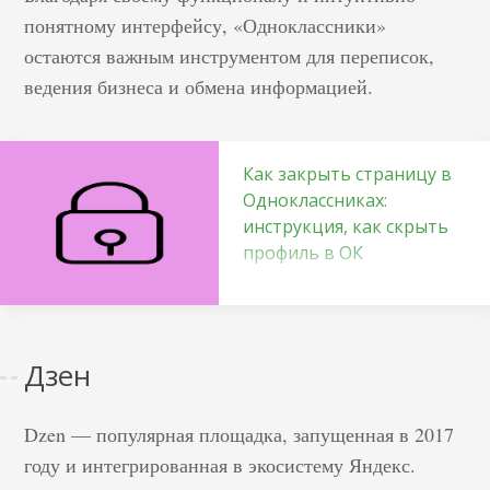
Новостное СМИ —
понятному интерфейсу, «Одноклассники»
городское, российское,
остаются важным инструментом для переписок,
узкотематическое. Фан-
ведения бизнеса и обмена информацией.
клуб — посвящается
отдельной личности.
Доска объявлений —
Как закрыть страницу в
размещаются…
Одноклассниках:
инструкция, как скрыть
профиль в ОК
Определение
Конфиденциальный
аккаунт — это
Дзен
прекрасная
возможность для
Dzen — популярная площадка, запущенная в 2017
пользователей
контролировать свою
году и интегрированная в экосистему Яндекс.