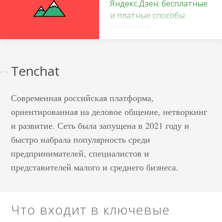
Яндекс.Дзен: бесплатные
и платные способы
раскрутки
Зачем раскручивают
канал Дзен У авторов
Tenchat
контента есть
возможность
заработать на своем
Современная российская платформа,
блоге. Для всех этих
ориентированная на деловое общение, нетворкинг
способов заработка
и развитие. Сеть была запущена в 2021 году и
необходима раскрутка
быстро набрала популярность среди
в Яндекс.Дзен.
предпринимателей, специалистов и
Подключить
представителей малого и среднего бизнеса.
монтетизацию можно
уже тогда, когда ваш
канал набрал первых
Что входит в ключевые
100 подписчиков.