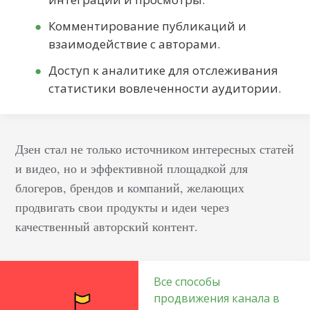
только
Комментирование публикаций и
психологический
взаимодействие с авторами.
комфорт
пользователям, но и
Доступ к аналитике для отслеживания
защищают от
статистики вовлеченности аудитории.
нежелательной
интернет-активности,
подчеркивая
Дзен стал не только источником интересных статей
стремление соцсети к
и видео, но и эффективной площадкой для
созданию безопасной и
блогеров, брендов и компаний, желающих
дружественной среды
продвигать свои продукты и идеи через
общения. Как сделать
качественный авторский контент.
закрытый…
Все способы
продвижения канала в