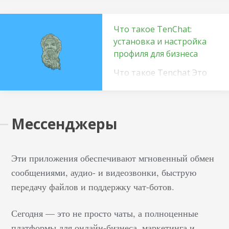
продвижения бизнеса,
рекламы товаров…
Что такое TenChat:
установка и настройка
профиля для бизнеса
Что такое Tenchat Это
новая деловая
социальная сеть,
впитавшая в себя всё
Мессенджеры
самое лучшее от
Facebook*, Linkedine и
даже Tinder. Кроме
Эти приложения обеспечивают мгновенный обмен
шуток, в TenChat вы
сообщениями, аудио- и видеозвонки, быструю
можете свайпать
передачу файлов и поддержку чат-ботов.
людей вправо и влево,
однако разница лишь в
Сегодня — это не просто чаты, а полноценные
том, что вы ищете не
платформы для онлайн-бизнеса, маркетинга и