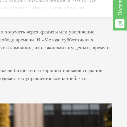
сто задают похожие вопросы – о статусе
 или режиме работы. Такое общение
и доверить рутинный обмен
котором смысле, это идеальный
в, всегда на связи, не отвлекается на
 получить через кредиты или увеличение
ывает. Может одновременно вести
вободу времени. В «Методе субботника» я
ьзователями, мгновенно реагируя на их
ят в компании, что сэкономит им деньги, время и
 не уставая.…
 начав бизнес из-за хороших навыков создания
ходимостью управления компанией, что