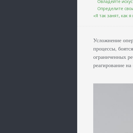
Овладейте искус
Определите сво
«Я так занят, как 
Усложнение опер
процессы, боятс
ограниченных ре
реагирование на 