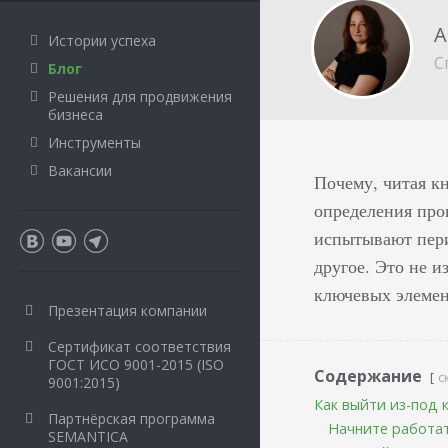
А
Истории успеха
С
Блог
Решения для продвижения
бизнеса
Инструменты
Вакансии
Почему, читая кн
определения про
испытывают пери
другое. Это не и
ключевых элемент
Презентация компании
Сертификат соответствия
ГОСТ ИСО 9001-2015 (ISO
Содержание
с
9001:2015)
Как выйти из-под 
Партнёрская программа
Начните работа
SEMANTICA