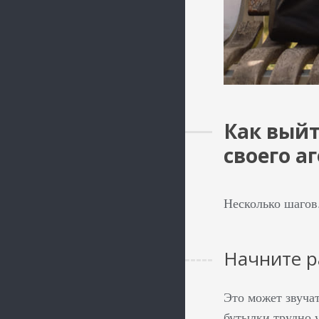
Как выйт
своего а
Несколько шагов
Начните р
Это может звучат
бутылки трудно 