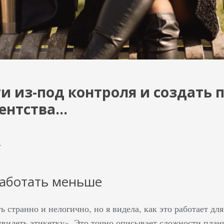
и из-под контроля и создать 
гентства…
.
аботать меньше
ь странно и нелогично, но я видела, как это работает дл
увидеть этикетку». Это точно описывает сложности план