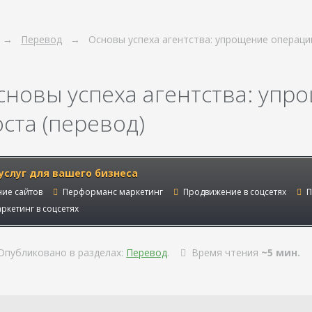
Перевод
Основы успеха агентства: упрощение операци
сновы успеха агентства: упр
оста (перевод)
услуг для вашего бизнеса
ие сайтов
Перформанс маркетинг
Продвижение в соцсетях
П
ркетинг в соцсетях
Опубликовано в разделах:
Перевод
.
Время чтения
~5 мин.