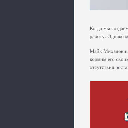
Когда мы создаем
работу. Однако м
Майк Михаловиц 
кормим его своим
отсутствия роста