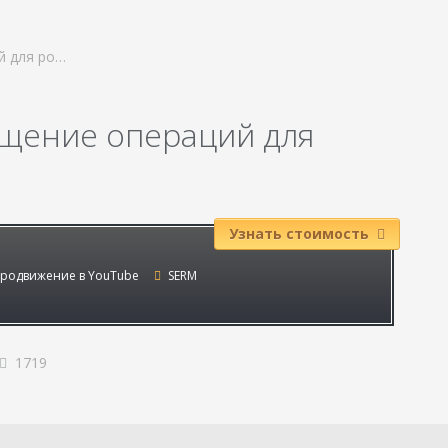
й для ро…
ощение операций для
Узнать стоимость
родвижение в YouTube
SERM
1719