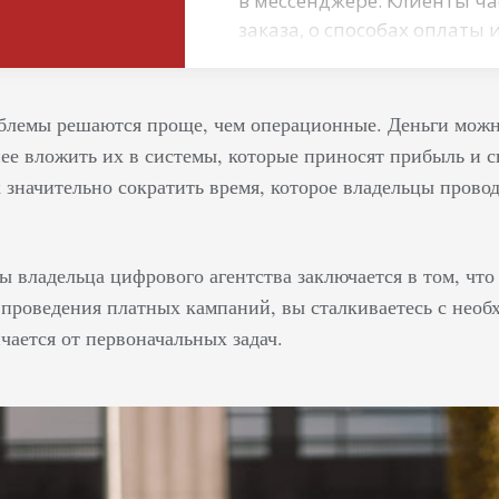
в мессенджере. Клиенты ча
заказа, о способах оплаты
легко алгоритмизировать 
информацией роботу. В не
сотрудник. Он всегда вежли
лемы решаются проще, чем операционные. Деньги можно
перекуры и ничего не заб
ее вложить их в системы, которые приносят прибыль и с
диалог с несколькими пол
 значительно сократить время, которое владельцы провод
запросы, не раздражаясь и
 владельца цифрового агентства заключается в том, что
 проведения платных кампаний, вы сталкиваетесь с необ
чается от первоначальных задач.