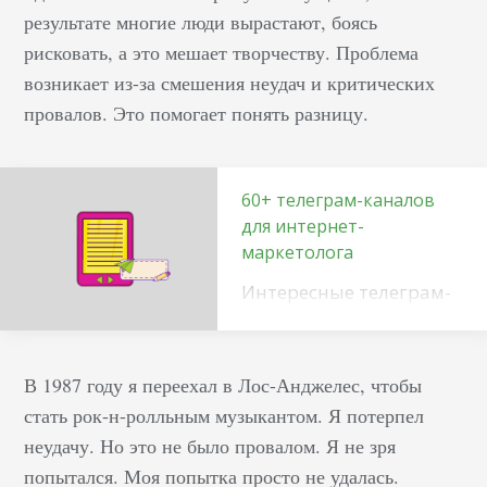
результате многие люди вырастают, боясь
рисковать, а это мешает творчеству. Проблема
возникает из-за смешения неудач и критических
провалов. Это помогает понять разницу.
60+ телеграм-каналов
для интернет-
маркетолога
Интересные телеграм-
каналы про email-
маркетинг После спада
популярности
В 1987 году я переехал в Лос-Анджелес, чтобы
рассылки воскресли из
стать рок-н-ролльным музыкантом. Я потерпел
пепла, как птица
неудачу. Но это не было провалом. Я не зря
феникс. Причиной
попытался. Моя попытка просто не удалась.