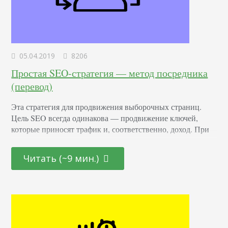
05.04.2019
8206
Простая SEO-стратегия — метод посредника
(перевод)
Эта стратегия для продвижения выборочных страниц.
Цель SEO всегда одинакова — продвижение ключей,
которые приносят трафик и, соответственно, доход. При
этом, если вы занимаетесь страхованием имущества,
запрос "что такое страхование" для вывода в топ
Читать (~9 мин.)
хороший, но "купить страховку" лучше, т. к. он приводит
более теплый трафик, чем первый. Продвигать страницы
с коммерческой ценностью сложно. Поможет метод
посредника, о котором я…