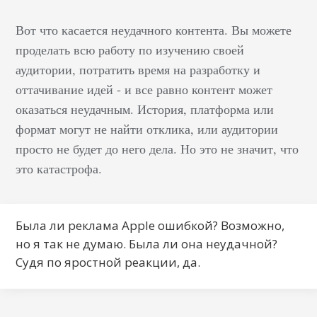
показывает, что
Вот что касается неудачного контента. Вы можете
уровень
проделать всю работу по изучению своей
вовлеченности
аудитории, потратить время на разработку и
пользователей в
оттачивание идей - и все равно контент может
Instagram, Twitter и
Facebook вместе взятые
оказаться неудачным. История, платформа или
не превышал 0,58%.
формат могут не найти отклика, или аудитории
Коэффициент открытия
просто не будет до него дела. Но это не значит, что
рассылок – 22,86%.
это катастрофа.
Улучшить свои знания
в области email-
рассылок несложно. В
Была ли реклама Apple ошибкой? Возможно,
этот список входят…
но я так не думаю. Была ли она неудачной?
Судя по яростной реакции, да.