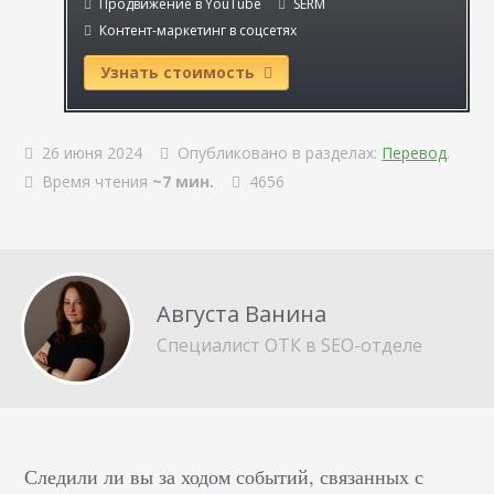
Продвижение в YouTube
SERM
Контент-маркетинг в соцсетях
Узнать стоимость
26 июня 2024
Опубликовано в разделах:
Перевод
.
Время чтения
~7 мин.
4656
Августа Ванина
Специалист ОТК в SEO-отделе
Следили ли вы за ходом событий, связанных с