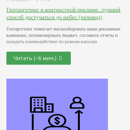
Геотаргетинг в контекстной рекламе: лучший
способ достучаться до небес (перевод)
Геотаргетинг помогает масштабировать ваши рекламные
кампании, оптимизировать бюджет, составить отчеты и
наладить взаимодействие по разным каналам
продвижения (и не только в интернете). Без учета
географии, любая ppc-кампания будет неполноценной.
Читать (~6 мин.)
Вне зависимости от бюджета вашей рекламы, целей,
запускается ли впервые или уже работает и показывает
результаты, геотаргетинг — ключевой элемент для
анализа. Он выходит за рамки контекстной рекламы.
Любой маркетолог, который…