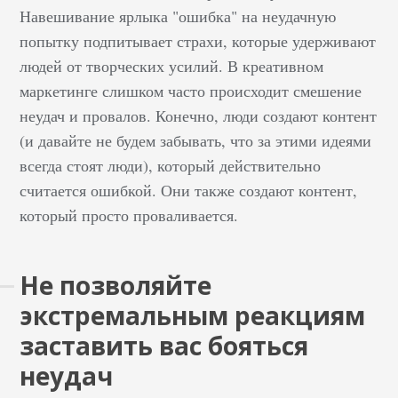
стала пандемия
Навешивание ярлыка "ошибка" на неудачную
коронавируса, которая
попытку подпитывает страхи, которые удерживают
с 2020 года резко
людей от творческих усилий. В креативном
повысила интерес
маркетинге слишком часто происходит смешение
пользователей к
неудач и провалов. Конечно, люди создают контент
письмам от компаний.
(и давайте не будем забывать, что за этими идеями
Одновременно
увеличилось
всегда стоят люди), который действительно
количество подписок
считается ошибкой. Они также создают контент,
по личной
который просто проваливается.
инициативе. Клиентов
интересовал график
Не позволяйте
работы и доставки,
какие специальные
экстремальным реакциям
предложения
заставить вас бояться
существуют.&nbsp;
неудач
Статистика
OptinMonster