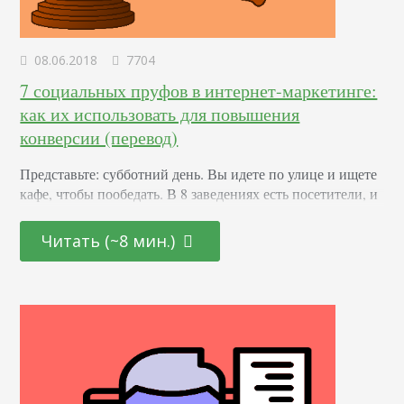
08.06.2018
7704
7 социальных пруфов в интернет-маркетинге:
как их использовать для повышения
конверсии (перевод)
Представьте: субботний день. Вы идете по улице и ищете
кафе, чтобы пообедать. В 8 заведениях есть посетители, и
лишь в 2 нет никого. Куда вы пойдете: туда, где нет
посетителей, или где кто-то уже обедает? Большинство
Читать (~8 мин.)
людей пойдет туда, где уже есть клиенты. Это не просто
совпадение. Такой феномен называется социальным
доказательством. Его любят применять маркетологи и
пиарщики. Что такое…