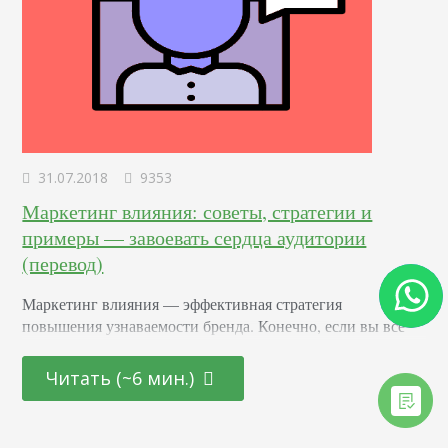
31.07.2018
9353
Маркетинг влияния: советы, стратегии и
примеры — завоевать сердца аудитории
(перевод)
Маркетинг влияния — эффективная стратегия
повышения узнаваемости бренда. Конечно, если вы все
делаете правильно. Но что работает, а что нет? Как вести
маркетинговые кампании? Как выбирать нужных
Читать (~6 мин.)
влиятельных личностей? Я поделюсь своим опытом в
этой статье. Смотрим сквозь цифры Количество
подписчиков Что заставляет вас считать, что вот этот