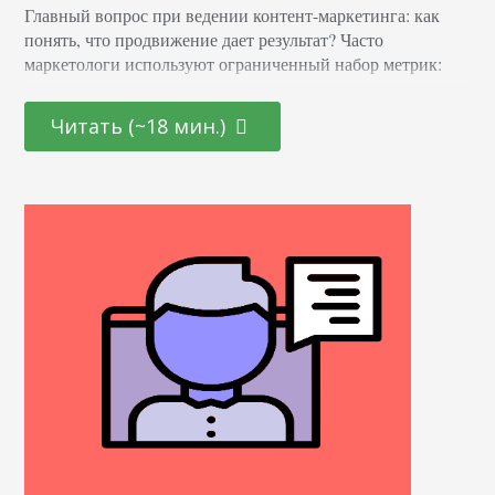
Главный вопрос при ведении контент-маркетинга: как
понять, что продвижение дает результат? Часто
маркетологи используют ограниченный набор метрик:
просмотры страницы, расшаривания и истории от
продажников. Есть лучший путь. Контент-маркетинг
Читать (~18 мин.)
изменился за последние несколько лет. Теперь это —
отдельный канал продвижения бизнеса. Сейчас есть
отдельные показатели, с помощью которых специалист
оценивает эффективность материалов, есть технологии,
которые помогают ему понять: окупаются ли вложения…