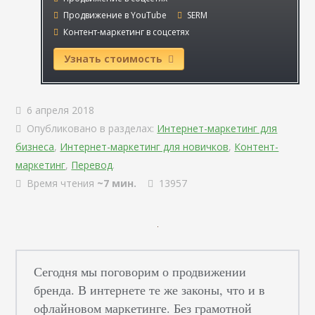
Продвижение в YouTube
SERM
Контент-маркетинг в соцсетях
Узнать стоимость
6 апреля 2018
Опубликовано в разделах:
Интернет-маркетинг для
бизнеса
,
Интернет-маркетинг для новичков
,
Контент-
маркетинг
,
Перевод
.
Время чтения
~7 мин.
13957
Сегодня мы поговорим о продвижении
бренда. В интернете те же законы, что и в
офлайновом маркетинге. Без грамотной