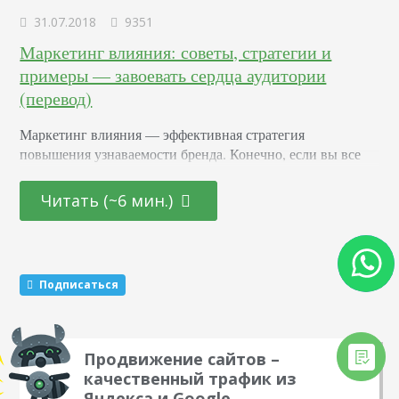
31.07.2018
9351
Маркетинг влияния: советы, стратегии и
примеры — завоевать сердца аудитории
(перевод)
Маркетинг влияния — эффективная стратегия
повышения узнаваемости бренда. Конечно, если вы все
делаете правильно. Но что работает, а что нет? Как вести
маркетинговые кампании? Как выбирать нужных
Читать (~6 мин.)
влиятельных личностей? Я поделюсь своим опытом в
этой статье. Смотрим сквозь цифры Количество
подписчиков Что заставляет вас считать, что вот этот
человек — эксперт? Наверное, количество его
Подписаться
подписчиков. Это естественно. Если вы видите,…
Продвижение сайтов –
качественный трафик из
Яндекса и Google