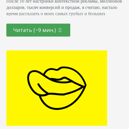
После 10 лет настройки контекстной рекламы, миллионов
долларов, тысяч конверсий и продаж, я считаю, настало
время рассказать о моих самых грубых и больших
ошибках. Я работал в нескольких стартапах, в разных
тематиках. Но мне всегда удавалось построить хорошую
Читать (~9 мин.)
PPC-стратегию, которая приносила компании результаты.
Чаще, даже выше, чем ожидалось. Но, конечно, не всегда
все было идеально. Я наделал много ошибок. Каждый…