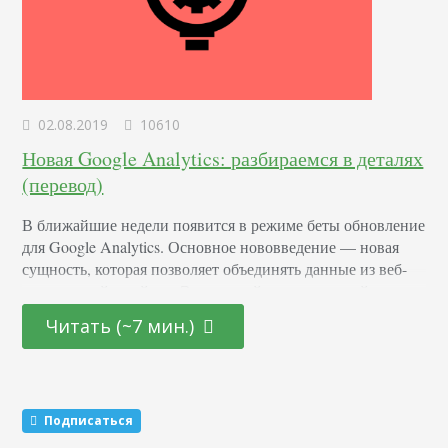
02.08.2019
10610
Новая Google Analytics: разбираемся в деталях
(перевод)
В ближайшие недели появится в режиме беты обновление
для Google Analytics. Основное нововведение — новая
сущность, которая позволяет объединять данные из веб-
приложений и сайтов. Этот новый тип измерений
использует ту же схему данных, что Analytics для Firebase
Читать (~7 мин.)
(GA4F). Итак, если у вас есть данные из приложений и на
сайте, вы сможете их анализировать одновременно.
Раньше приходилось пользоваться разными версиями
Аналитики:…
Подписаться