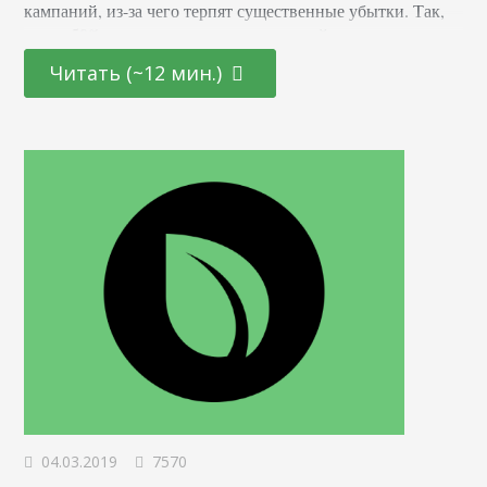
кампаний, из-за чего терпят существенные убытки. Так,
около 50% от изначально закладываемой суммы
оказываются слитыми в трубу. Что же касается тех, кто
Читать (~12 мин.)
интересуется, как снизить цену за клик, то им удается
хорошо сэкономить и при этом не потерять в числе заявок
на сайт. Делать больше продаж и платить за это…
04.03.2019
7570