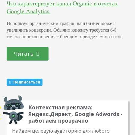
Что характеризует канал Organic в отчетах
Google Analytics
Используя органический трафик, ваш бизнес может
увеличить конверсии. Обычно клиенту требуется 6-8
точек соприкосновения с брендом, прежде чем он готов
купить, и одна из них — бесплатный поиск. Определения
Органический трафик (ОТ) — это посетители,
Читать
приходящие через бесплатную выдачу поисковой
системы. Источник — это название конкретной
страницы, откуда пришел пользователь: google, site.com и
т.д. Канал — тип источника. Например, прямой…
Подписаться
Контекстная реклама:
Яндекс.Директ, Google Adwords -
работаем прозрачно
Найдем целевую аудиторию для любого