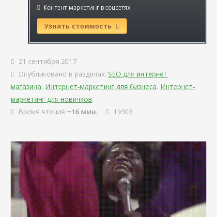
Контент-маркетинг в соцсетях
Узнать стоимость
21 сентября 2017
Опубликовано в разделах:
SEO для интернет
магазина
,
Интернет-маркетинг для бизнеса
,
Интернет-
маркетинг для новичков
.
Время чтения
~16 мин.
19303