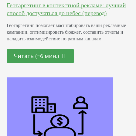
Геотаргетинг в контекстной рекламе: лучший
способ достучаться до небес (перевод)
Геотаргетинг помогает масштабировать ваши рекламные
кампании, оптимизировать бюджет, составить отчеты и
наладить взаимодействие по разным каналам
продвижения (и не только в интернете). Без учета
географии, любая ppc-кампания будет неполноценной.
Читать (~6 мин.)
Вне зависимости от бюджета вашей рекламы, целей,
запускается ли впервые или уже работает и показывает
результаты, геотаргетинг — ключевой элемент для
анализа. Он выходит за рамки контекстной рекламы.
Любой маркетолог, который…