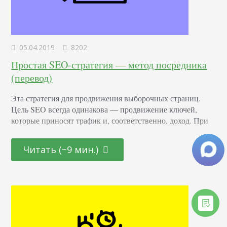
05.04.2019
8202
Простая SEO-стратегия — метод посредника
(перевод)
Эта стратегия для продвижения выборочных страниц.
Цель SEO всегда одинакова — продвижение ключей,
которые приносят трафик и, соответственно, доход. При
этом, если вы занимаетесь страхованием имущества,
запрос "что такое страхование" для вывода в топ
Читать (~9 мин.)
хороший, но "купить страховку" лучше, т. к. он приводит
более теплый трафик, чем первый. Продвигать страницы
с коммерческой ценностью сложно. Поможет метод
посредника, о котором я…