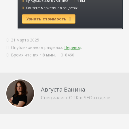
Продвижение в YouTube
SERM
Контент-маркетинг в соцсетях
Узнать стоимость
21 марта 2025
Опубликовано в разделах:
Перевод
.
Время чтения
~8 мин.
8460
Августа Ванина
Специалист ОТК в SEO-отделе