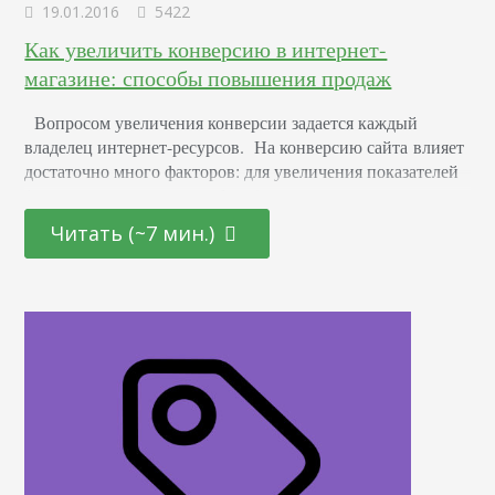
19.01.2016
5422
Как увеличить конверсию в интернет-
магазине: способы повышения продаж
Вопросом увеличения конверсии задается каждый
владелец интернет-ресурсов. На конверсию сайта влияет
достаточно много факторов: для увеличения показателей
(а, соответственно, и прибыли) достаточно их
оптимизировать. Далее рассмотрим подробнее каждый из
Читать (~7 мин.)
факторов. Юзабилити В идеале, успех продвижения
зависит не от выбора и количества используемых
маркетинговых стратегий, которые помогают
рекламировать сетевой проект, а от качества юзабилити.
Ведь если сайт будет эргономичным, лояльным, легким…