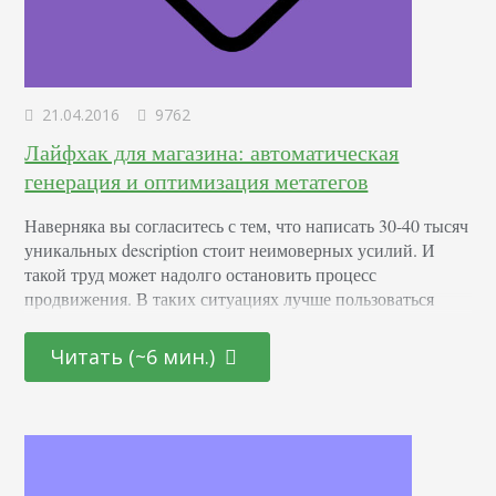
21.04.2016
9762
Лайфхак для магазина: автоматическая
генерация и оптимизация метатегов
Наверняка вы согласитесь с тем, что написать 30-40 тысяч
уникальных description стоит неимоверных усилий. И
такой труд может надолго остановить процесс
продвижения. В таких ситуациях лучше пользоваться
услугами программистов, которые делают
автоматическую генерацию метатегов максимально
Читать (~6 мин.)
качественно. Автоматическая оптимизация сайта очень
полезная процедура. Однако она может и испортить
потенциал сайта. Все зависит от того, в каких руках
находится процесс оптимизации –…