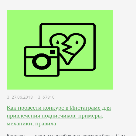
отвечающий за создание и дизайн пользовательских
интерфейсов для сайтов и приложений. Он…
27.06.2018
67810
Как провести конкурс в Инстаграме для
привлечения подписчиков: примеры,
механики, правила
Конкурсы –– один из способов продвижения блога. С их