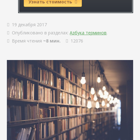
Узнать стоимость
19 декабря 2017
Опубликовано в разделах:
Азбука терминов
.
Время чтения
~8 мин.
12076