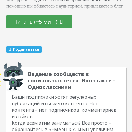
помощью вы общаетесь с аудиторией, привлекаете в блог
новых подписчиков и активизируете старых. Суть в том,
что вы обещаете участникам подарок за то, что они тем
Читать (~5 мин.)
или иным образом расскажут о вас другим пользователям.
Этот метод раскрутки считается эффективным. Какие
виды розыгрышей можно провести Существуют три
механики, которые маркетологи советуют чередовать…
Подписаться
Ведение сообществ в
социальных сетях: Вконтакте -
Одноклассники
Ваши подписчики хотят регулярных
публикаций и свежего контента. Нет
контента – нет подписчиков, комментариев
и лайков.
Когда всем этим заниматься? Все просто –
обращайтесь в SEMANTICA, и мы увеличим