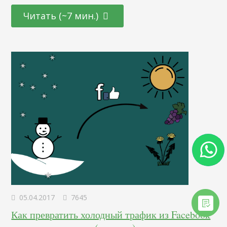
и отчетов и вывел парочку интересных закономерностей.
А мы перевели его труд. Я решил посмотреть на свежую
Читать (~7 мин.)
статистику нашего сервиса Performance Grader, чтобы
выяснить, как меняется экосистема AdWords. Мы делали
похожий анализ в 2013 году и выяснили, что малый
бизнес не использует возможности AdWords на полную
и…
05.04.2017
7645
Как превратить холодный трафик из Facebook