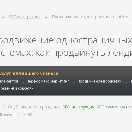
SEO инструкция
Продвижение одностраничных сайтов 
родвижение одностраничных 
истемах: как продвинуть ленд
услуг для вашего бизнеса
ие сайтов
Перформанс маркетинг
Продвижение в соцсетях
П
ркетинг в соцсетях
Опубликовано в разделах:
SEO инструкция
,
SEO самостояте
0 мин.
19305