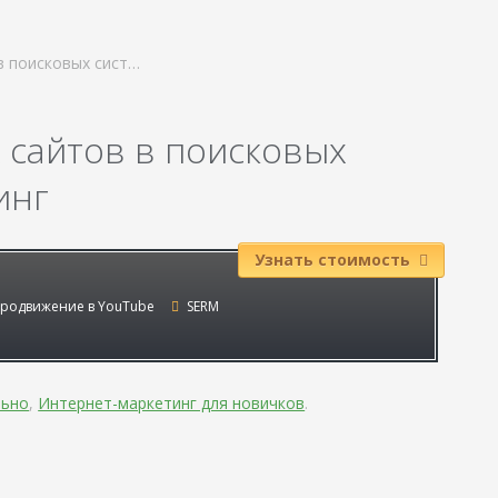
в поисковых сист…
сайтов в поисковых
инг
Узнать стоимость
родвижение в YouTube
SERM
льно
,
Интернет-маркетинг для новичков
.