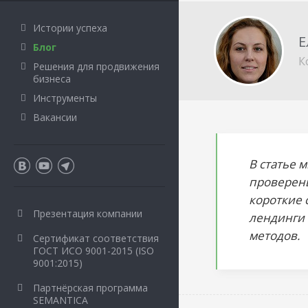
Истории успеха
Е
Блог
К
Решения для продвижения
бизнеса
Инструменты
Вакансии
В статье 
проверены
короткие 
Презентация компании
лендинги 
методов.
Сертификат соответствия
ГОСТ ИСО 9001-2015 (ISO
9001:2015)
Партнёрская программа
SEMANTICA