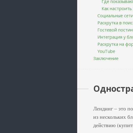
Где показываю
Как настроить
Социальные сет
Раскрутка в поис
Гостевой постин
Интеграция у бл
Раскрутка на фо
YouTube
Заключение
Одностра
Лендинг – это по
из нескольких бл
действию (купить