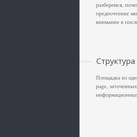
разберемся, поч
предпочтение мн
внимание в пос
Структура
Площадка из одн
page, заточенных
информационных 