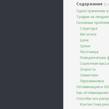
Содержание
с
Одностраничник и 
Трафик на лендинг
Основные пробле
Структура
Метатеги
Цена
Сроки
Песочница
Поведенческие 
Ссылочная масса
Скорость
Семантика
Перелинковка
Оптимизация и SE
Как оптимизироват
Способы seo-раскр
Контекстная рек