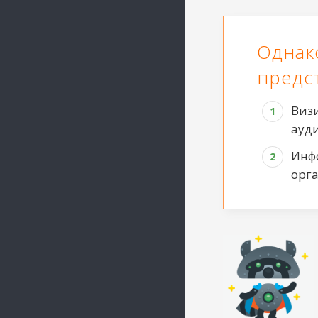
Однак
предс
Визи
ауд
Инф
орг