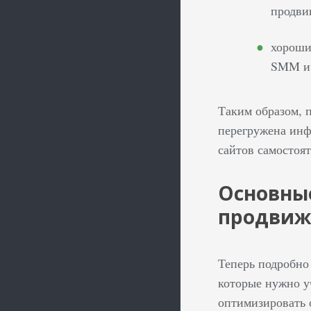
продви
хороши
SMM и 
Таким образом, 
перегружена инф
сайтов самостоят
Основны
продви
Теперь подробно
которые нужно уч
оптимизировать 