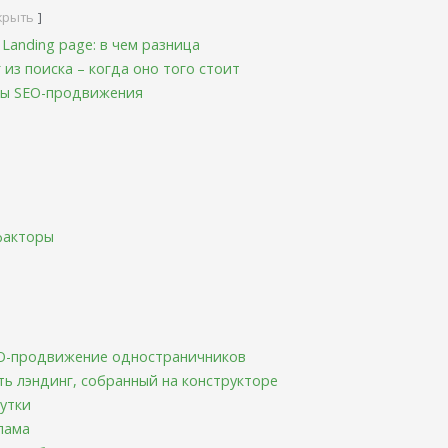
крыть
Landing page: в чем разница
 из поиска – когда оно того стоит
мы SEO-продвижения
факторы
O-продвижение одностраничников
ь лэндинг, собранный на конструкторе
утки
лама