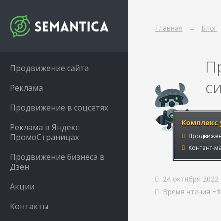
Главная
Блог
П
Продвижение сайта
с
Реклама
Продвижение в соцсетях
Комплекс 
Реклама в Яндекс
ПромоСтраницах
Продвижен
Контент-ма
Продвижение бизнеса в
Дзен
24 октября 2022
Акции
Время чтения
~1
Контакты