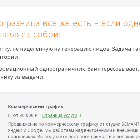
о разница все же есть – если од
тавляет собой:
тку, не нацеленную на генерацию лидов. Задача так
итории.
ормационный одностраничник. Заинтересовывает, с
анику из выдачи.
Коммерческий трафик
от 40 000 ₽
Страница услуги
Продвижение по коммерческому трафику от студии SEMANTI
Яндекс и Google. Мы работаем над внутренними и внешними
поисковиках. Вы получаете рост посещаемости и высокий ох