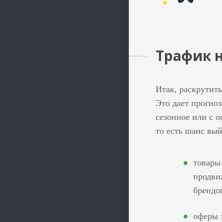
Трафик н
Итак, раскрутить
Это дает прогно
сезонное или с 
то есть шанс вы
товары 
продви
брендо
оферы 