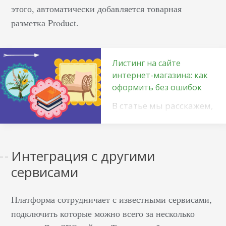
этого, автоматически добавляется товарная
разметка Product.
Листинг на сайте
интернет-магазина: как
оформить без ошибок
В статье мы расскажем,
как правильно
оформлять листинг на
сайте интернет-
Интеграция с другими
магазина, какие
сервисами
подводные камни
могут всё испортить и
какие ошибки
Платформа сотрудничает с известными сервисами,
совершают даже самые
подключить которые можно всего за несколько
крупные и популярные