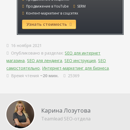
Продвижение в YouTube
SERM
Контент-маркетинг в соцсетях
Узнать стоимость
16 ноября 2021
Опубликовано в разделах:
SEO для интернет
магазина
,
SEO для лендинга
,
SEO инструкция
,
SEO
самостоятельно
,
Интернет-маркетинг для бизнеса
.
Время чтения
~20 мин.
25369
Карина Лозутова
Teamlead SEO-отдела