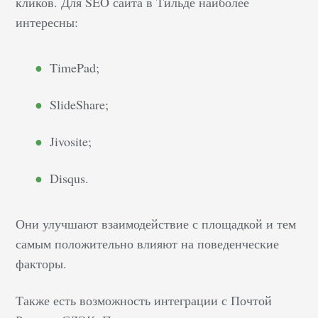
кликов. Для SEO сайта в Тильде наиболее
компании. Зачем
интересны:
нужно
оптимизировать
TimePad;
листинг Правильно
оформленный список
SlideShare;
карточек товаров
позволит получить
Jivosite;
больше целевого
трафика на сайт, так
Disqus.
как корректная
оптимизация листинга
улучшает
Они улучшают взаимодействие с площадкой и тем
ранжирование веб-
самым положительно влияют на поведенческие
ресурса в поисковых
факторы.
системах. Блок
реализуемых
Также есть возможность интеграции с Почтой
продуктов удобен для