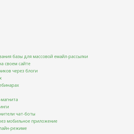
ания базы для массовой емайл-рассылки
на своем сайте
иков через блоги
х
вебинарах
-магнита
инги
нители чат-боты
ерез мобильное приложение
флайн-режиме