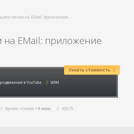
ылки писем на EMail: приложение…
 на EMail: приложение
Узнать стоимость
родвижение в YouTube
SERM
Время чтения
~9 мин.
45675