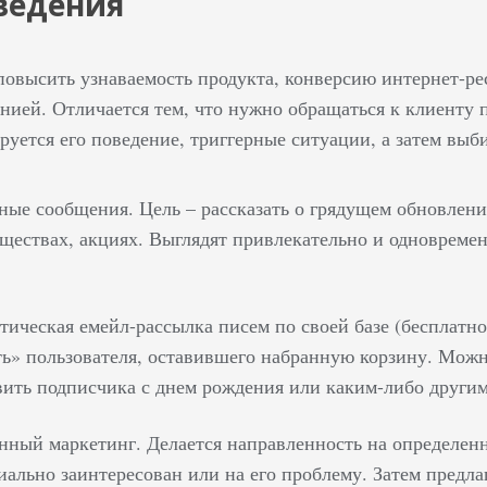
ведения
повысить узнаваемость продукта, конверсию интернет-рес
нией. Отличается тем, что нужно обращаться к клиенту 
руется его поведение, триггерные ситуации, а затем выб
ные сообщения. Цель – рассказать о грядущем обновлен
ществах, акциях. Выглядят привлекательно и одновремен
тическая емейл-рассылка писем по своей базе (бесплатно
ть» пользователя, оставившего набранную корзину. Мож
вить подписчика с днем рождения или каким-либо другим 
нный маркетинг. Делается направленность на определенн
иально заинтересован или на его проблему. Затем предл