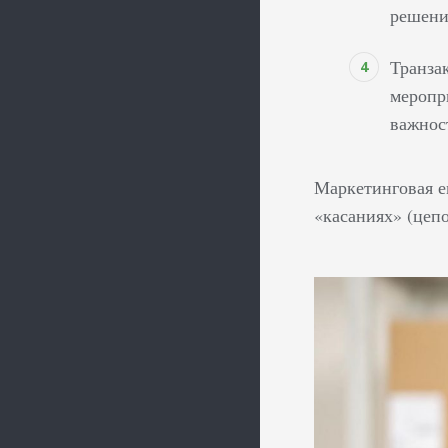
решени
Транза
меропр
важнос
Маркетинговая е
«касаниях» (цеп