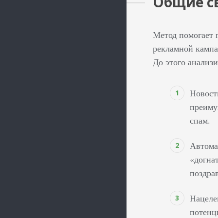
Общие с
Метод помогает 
рекламной кампа
До этого анализи
Новост
преиму
спам.
Автома
«догна
поздра
Нацеле
потенц