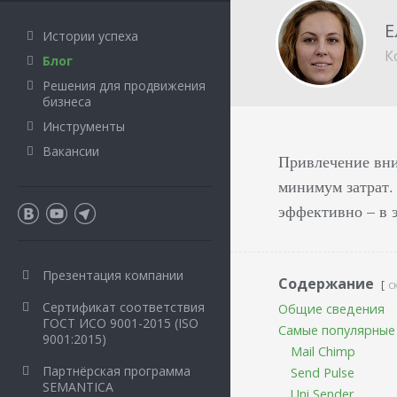
Е
Истории успеха
К
Блог
Решения для продвижения
бизнеса
Инструменты
Вакансии
Привлечение вни
минимум затрат.
эффективно – в 
Презентация компании
Содержание
с
Сертификат соответствия
Общие сведения
ГОСТ ИСО 9001-2015 (ISO
Самые популярные
9001:2015)
Mail Chimp
Партнёрская программа
Send Pulse
SEMANTICA
Uni Sender