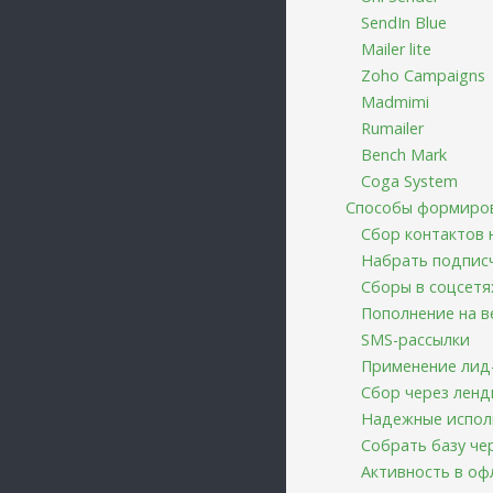
SendIn Blue
Mailer lite
Zoho Campaigns
Madmimi
Rumailer
Bench Mark
Coga System
Способы формиров
Сбор контактов 
Набрать подписч
Сборы в соцсетя
Пополнение на 
SMS-рассылки
Применение лид
Сбор через ленд
Надежные испол
Собрать базу ч
Активность в о