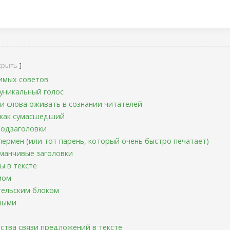
крыть
имых советов
 уникальный голос
ши слова оживать в сознании читателей
 как сумасшедший
 подзаголовки
упермен (или тот парень, который очень быстро печатает)
аманчивые заголовки
ы в тексте
мом
ательским блоком
шными
дства связи предложений в тексте