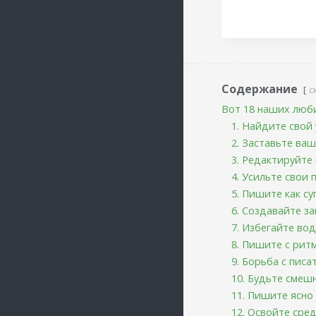
Содержание
с
Вот 18 наших люб
1. Найдите свой
2. Заставьте ва
3. Редактируйте
4. Усильте свои
5. Пишите как с
6. Создавайте з
7. Избегайте вод
8. Пишите с рит
9. Борьба с пис
10. Будьте сме
11. Пишите ясно
12. Освойте сре