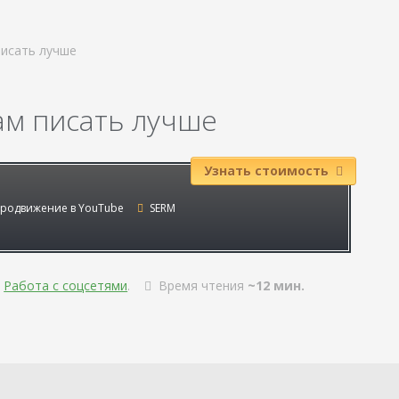
писать лучше
ам писать лучше
Узнать стоимость
родвижение в YouTube
SERM
,
Работа с соцсетями
.
Время чтения
~12 мин.