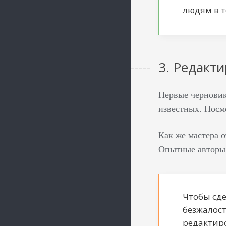
людям в т
3. Редакт
Первые черновик
известных. Посмо
Как же мастера о
Опытные авторы 
Чтобы сд
безжалост
редактиро