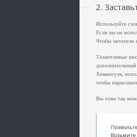
2. Застав
Используйте сло
Если вы не испо
Чтобы читатели 
Талантливые пис
дополнительный 
Хемингуэя, испол
чтобы нарисоват
Вы тоже так мож
Позвольте
Возьмите 