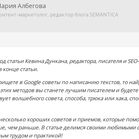
ария Албегова
онтент-маркетолог, редактор блога SEMANTICA
од статьи Кевина Дункана, редактора, писателя и SEO
в конце статьи.
оищете в Google советы по написанию текстов, то на
тих методов вы станете лучшим писателем и будете
вует волшебного совета, способа, трюка или хака, сп
 несколько хороших советов и приемов, которые помо
ше, чем раньше. В статье делимся своими любимыми с
ным трудом и практикой!