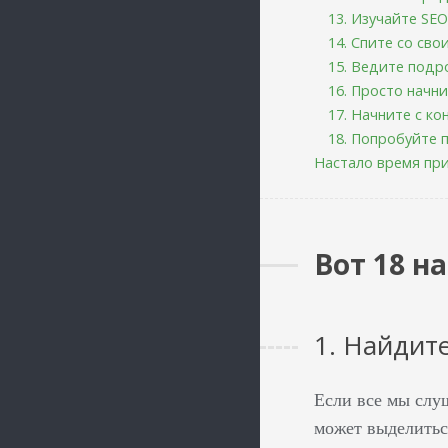
13. Изучайте SE
14. Спите со св
15. Ведите под
16. Просто начн
17. Начните с ко
18. Попробуйте 
Настало время при
Вот 18 н
1. Найдит
Если все мы слуш
может выделитьс