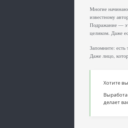
Многие начинающ
известному авто
Подражание — эт
целиком. Даже е
Запомните: есть
Даже лицо, котор
Хотите в
Выработай
делает ва