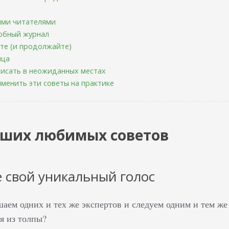
O
оими читателями
робный журнал
ите (и продолжайте)
нца
писать в неожиданных местах
менить эти советы на практике
аших любимых советов
е свой уникальный голос
аем одних и тех же экспертов и следуем одним и тем же 
я из толпы?