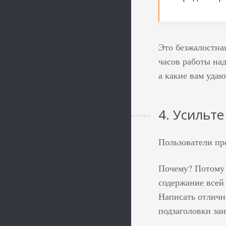
Это безжалостна
часов работы над
а какие вам удаю
4. Усильте
Пользователи про
Почему? Потому 
содержание всей 
Написать отлично
подзаголовки за