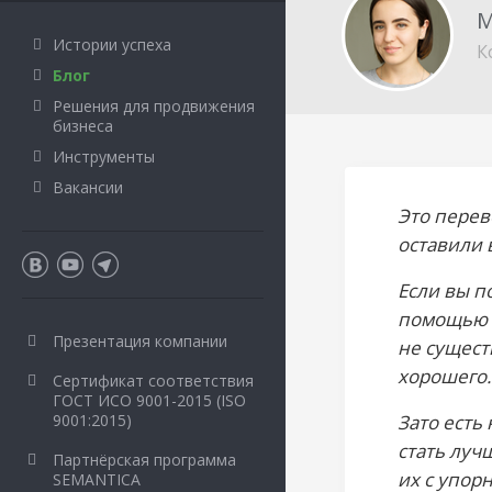
М
Истории успеха
К
Блог
Решения для продвижения
бизнеса
Инструменты
Вакансии
Это перев
оставили 
Если вы п
помощью э
Презентация компании
не сущест
хорошего.
Сертификат соответствия
ГОСТ ИСО 9001-2015 (ISO
9001:2015)
Зато есть
стать луч
Партнёрская программа
их с упор
SEMANTICA