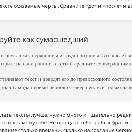
ексте осязаемые черты. Сравните «‎до» и «‎после» и в
ируйте как сумасшедший
и неуклюжи, неряшливы и трудночитаемы. Это касается
трите на свои ранние тексты и сравните со вчерашними.
ттачивают текст и доводят его до превосходного состоян
знают: когда первый черновик завершен, все только начи
елать тексты лучше, нужно много и тщательно ред
ным к самому себе. Не прощать себе слабых фраз и
вание столько времени, сколько на создание черно