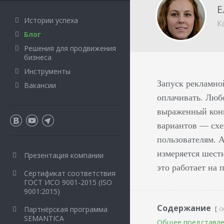
Е
Истории успеха
К
Блог
Решения для продвижения
бизнеса
Инструменты
Запуск рекламно
Вакансии
оплачивать. Люб
выраженный конк
вариантов — схе
пользователям. 
измеряется шест
Презентация компании
это работает на 
Сертификат соответствия
ГОСТ ИСО 9001-2015 (ISO
9001:2015)
Содержание
с
Партнёрская программа
SEMANTICA
Общее представл