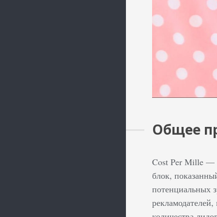
Общее п
Cost Per Mille 
блок, показанны
потенциальных з
рекламодателей,
количества лидов