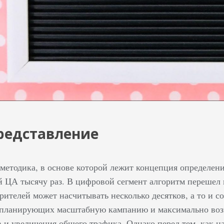
редставление
— методика, в основе которой лежит концепция определен
й ЦА тысячу раз. В цифровой сегмент алгоритм перешел 
рителей может насчитывать несколько десятков, а то и с
 планирующих масштабную кампанию и максимально воз
 и увеличения общего трафика. Однако перед тем, как н