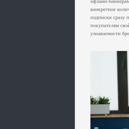
офлайн-баннерам
конкретное коли
подписки сразу п
покупателям сво
узнаваемости бр