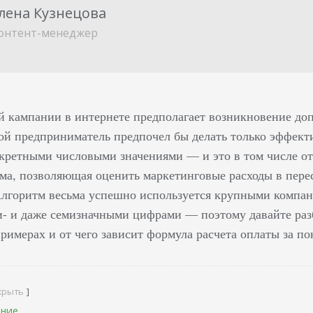
лена Кузнецова
онтент-менеджер
й кампании в интернете предполагает возникновение до
ой предприниматель предпочел бы делать только эффект
ретными числовыми значениями — и это в том числе отн
ма, позволяющая оценить маркетинговые расходы в пере
Алгоритм весьма успешно используется крупными компан
и- и даже семизначными цифрами — поэтому давайте разбе
примерах и от чего зависит формула расчета оплаты за по
крыть
ение