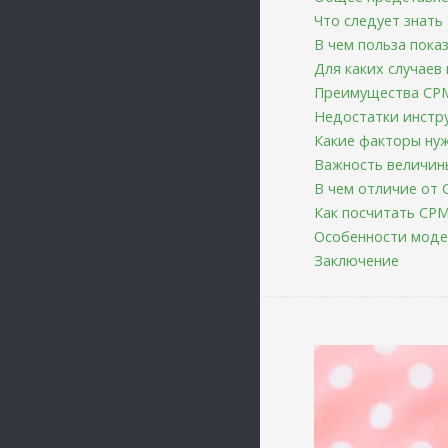
Что следует знать
В чем польза пока
Для каких случаев 
Преимущества CP
Недостатки инстр
Какие факторы ну
Важность величи
В чем отличие от 
Как посчитать CPM
Особенности мод
Заключение