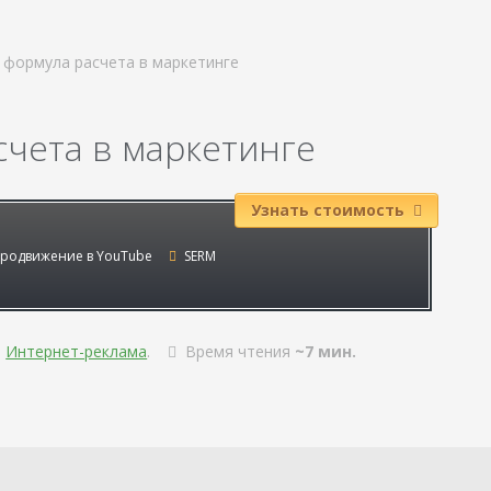
, формула расчета в маркетинге
асчета в маркетинге
Узнать стоимость
родвижение в YouTube
SERM
,
Интернет-реклама
.
Время чтения
~7 мин.