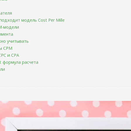
зателя
подходит модель Cost Per Mille
M-модели
умента
жно учитывать
ны CPM
CPC и CPA
: формула расчета
ели