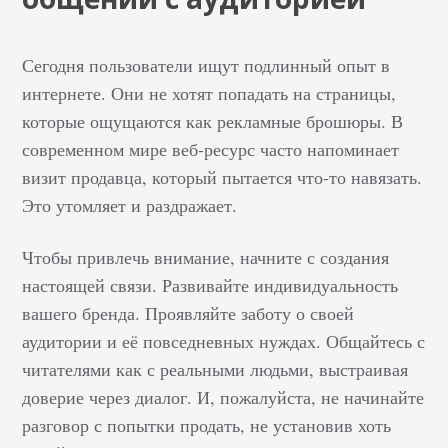
цветовой палитры до
создания
Сегодня пользователи ищут подлинный опыт в
убедительных
интернете. Они не хотят попадать на страницы,
рекламных текстов –
которые ощущаются как рекламные брошюры. В
узнайте, как правильно
современном мире веб-ресурс часто напоминает
использовать
визит продавца, который пытается что-то навязать.
невидимые «рычаги»
человеческого
Это утомляет и раздражает.
сознания для
повышения интереса и
Чтобы привлечь внимание, начните с создания
лояльности к вашему
настоящей связи. Развивайте индивидуальность
продукту. Прочитайте
вашего бренда. Проявляйте заботу о своей
до конца, чтобы
аудитории и её повседневных нуждах. Общайтесь с
превратить знания о
читателями как с реальными людьми, выстраивая
скрытых желаниях и
доверие через диалог. И, пожалуйста, не начинайте
страхах в реальное
разговор с попытки продать, не установив хоть
конкурентное