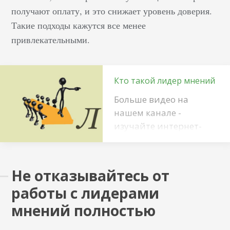
получают оплату, и это снижает уровень доверия.
Такие подходы кажутся все менее
привлекательными.
Кто такой лидер мнений
Больше видео на
нашем канале -
изучайте интернет-
маркетинг с
SEMANTICA К лидерам
мнений
Не отказывайтесь от
прислушиваются. Им
работы с лидерами
подражают. Многие
люди смотрят, как
мнений полностью
одеваются