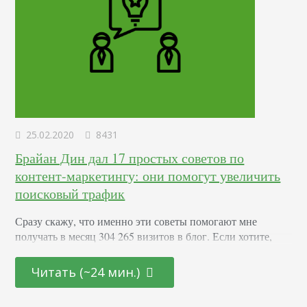
25.02.2020
8431
Брайан Дин дал 17 простых советов по
контент-маркетингу: они помогут увеличить
поисковый трафик
Сразу скажу, что именно эти советы помогают мне
получать в месяц 304 265 визитов в блог. Если хотите,
чтобы каждая контент-единица приносила еще больше
трафика, воспользуйтесь советами ниже. 1. Публикуйте
Читать (~24 мин.)
больше статей «X vs.Y» Это статьи-сравнения, например:
Unisender vs MailChimp: что лучше? Какой коллтрекинг