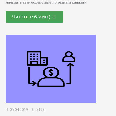
наладить взаимодействие по разным каналам
продвижения (и не только в интернете). Без учета
географии, любая ppc-кампания будет неполноценной.
Читать (~6 мин.)
Вне зависимости от бюджета вашей рекламы, целей,
запускается ли впервые или уже работает и показывает
результаты, геотаргетинг — ключевой элемент для
анализа. Он выходит за рамки контекстной рекламы.
Любой маркетолог, который…
05.04.2019
8193