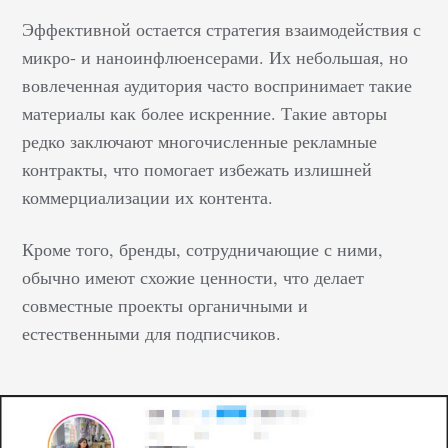
знаменитости. Они
Эффективной остается стратегия взаимодействия с
пытаются подражать
микро- и наноинфлюенсерами. Их небольшая, но
их стилю. Кто-то
смотрит за тем, как
вовлеченная аудитория часто воспринимает такие
человек держится при
материалы как более искренние. Такие авторы
публичных
редко заключают многочисленные рекламные
выступлениях, — и
контракты, что помогает избежать излишней
старается этому
коммерциализации их контента.
подражать. Влияние
лидера велико. Он
Кроме того, бренды, сотрудничающие с ними,
может негласно
обычно имеют схожие ценности, что делает
диктовать правила
совместные проекты органичными и
моды, какие-то тренды.
естественными для подписчиков.
Вызывать у своей
аудитории интерес к
какому-то вопросу.
Такие люди могут
действовать на благо