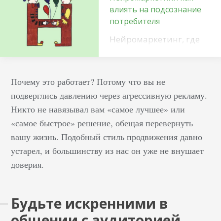
влиять на подсознание
потребителя
Нейромаркетинг, где
каждый оттенок и звук
имеет значение – это
целая наука о влиянии
Почему это работает? Потому что вы не
на подсознание
подверглись давлению через агрессивную рекламу.
потребителя. В этой
Никто не навязывал вам «самое лучшее» или
статье мы раскроем
«самое быстрое» решение, обещая перевернуть
тайны эффективных
вашу жизнь. Подобный стиль продвижения давно
маркетинговых
устарел, и большинству из нас он уже не внушает
стратегиях,
доверия.
основанных на
последних
достижениях в области
Будьте искренними в
психологии и
общении с аудиторией
нейронаук. От подбора