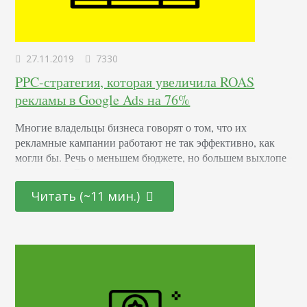
27.11.2019
7330
PPC-стратегия, которая увеличила ROAS
рекламы в Google Ads на 76%
Многие владельцы бизнеса говорят о том, что их
рекламные кампании работают не так эффективно, как
могли бы. Речь о меньшем бюджете, но большем выхлопе
от рекламы. В сфере электронной коммерции считают,
что для получения прибыли достаточно настроить фид и
Читать (~11 мин.)
запустить рекламную кампанию на все свои продукты. В
итоге реклама не генерирует достаточного дохода и не
окупается. Время, силы и деньги…