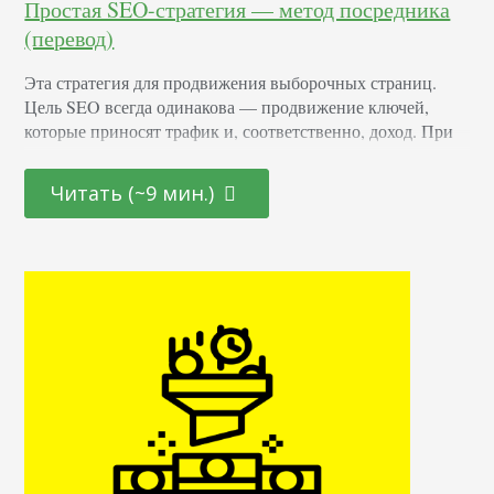
Простая SEO-стратегия — метод посредника
(перевод)
Эта стратегия для продвижения выборочных страниц.
Цель SEO всегда одинакова — продвижение ключей,
которые приносят трафик и, соответственно, доход. При
этом, если вы занимаетесь страхованием имущества,
запрос "что такое страхование" для вывода в топ
Читать (~9 мин.)
хороший, но "купить страховку" лучше, т. к. он приводит
более теплый трафик, чем первый. Продвигать страницы
с коммерческой ценностью сложно. Поможет метод
посредника, о котором я…