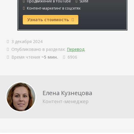
Продвижение в YouTube
SERM
Контент-маркетинг в соцсетях
Узнать стоимость
3 декабря 2024
Опубликовано в разделах:
Перевод
.
Время чтения
~5 мин.
6906
Елена Кузнецова
Контент-менеджер