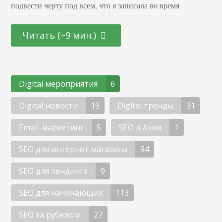
подвести черту под всем, что я записала во время
семинара, и решить, насколько качественнее стали мои
знания. Сначала меня очень впечатлило отсутствие
Читать (~9 мин.)
стандартных атрибутов подобных мероприятий:
пафосных официантов с шампанским и клубникой,
разодетых в свои самые лучшие…
Digital мероприятия
6
Digital новости
19
Digital тренды
31
Email-маркетинг
5
SEO в Азии
1
SEO для интернет магазина
94
SEO для лендинга
9
SEO для начинающих
113
SEO за рубежом
27