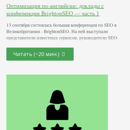
Оптимизация по-английски: доклады с
конференции BrightonSEO — часть 1
13 сентября состоялась большая конференция по SEO в
Великобритании - BrightonSEO. На ней выступали
представители известных сервисов, руководители SEO-
агентств и частные специалисты. Мы перевели первую
часть выжимок из докладов. Если владеете разговорным
Читать (~20 мин.)
английским, то вот запись всех докладов: Сегодня вы
узнаете: Greg Gifford - Сущности и будущее в SEO О чем
говорили Greg Gifford, вице-президент Wikimomotive
рассказал об эволюции алгоритма…