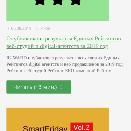
05.08.2019
4766
Опубликованы результаты Единых Рейтингов
веб-студий и digital-агентств за 2019 год
RUWARD опубликовал результаты всех свежих Единых
Рейтингов digital-агентств и веб-продакшенов за 2019 год:
Рейтинг веб-студий Рейтинг SEO-компаний Рейтинг
агентств контекстной рекламы Рейтинг SMM-агентств
Рейтинг разработчиков мобильных приложений Золотая
Читать (~3 мин.)
Сотня российского Digital Рейтинг performance-агентств
Рейтинг digital-интеграторов Рейтинг Digital Design &
Creative Рейтинг digital-агентств полного цикла Рейтинг
Digital-Прорыв RUWARD выпускает Единые Рейтинги
седьмой год подряд, и ежегодно более 10 000 российских
компаний-заказчиков используют…