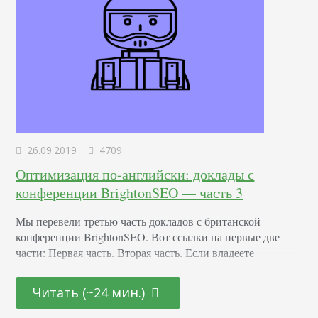
26.09.2019
4709
Оптимизация по-английски: доклады с
конференции BrightonSEO — часть 3
Мы перевели третью часть докладов с британской
конференции BrightonSEO. Вот ссылки на первые две
части: Первая часть. Вторая часть. Если владеете
разговорным английским, то вот запись всех докладов:
Luci Wood — Подсказки оптимизаторам под Google
Читать (~24 мин.)
Discover Люси рассказала о последних событиях в Google
Discover и дала полезные советы, которые помогут стать