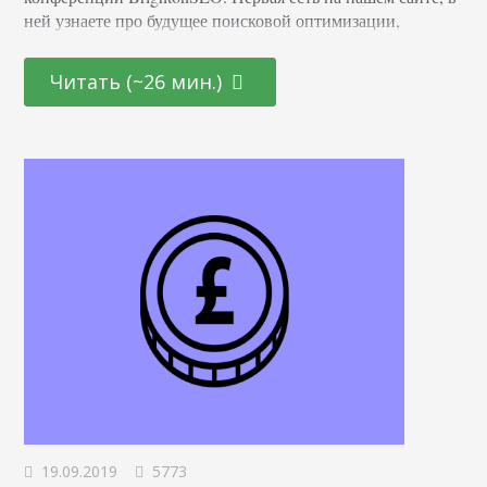
ней узнаете про будущее поисковой оптимизации,
несколько инсайтов про сбор семантики, научитесь
понимать психологию пользователя ресурса. Сегодня
Читать (~26 мин.)
доклады технические. Если владеете разговорным
английским, то вот запись всех докладов: Roxana Stingu —
Как полюбить .htaccess и перестать его бояться Роксана из
Alamy объяснила, почему специалистам не…
19.09.2019
5773