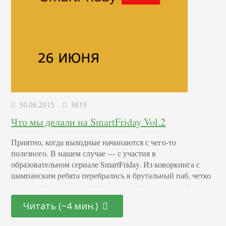
30.06.2015
3619
Что мы делали на SmartFriday Vol.2
Приятно, когда выходные начинаются с чего-то
полезного. В нашем случае — с участия в
образовательном сериале SmartFriday. Из коворкинга с
шампанским ребята перебрались в брутальный паб, четко
дав понять всем присутствующим, что интернет сфера —
серьезное дело, совсем не для принцесс. Я отметила, что
Читать (~4 мин.)
сюжет второй серии SmartFriday был более продуман, у
каждого была своя роль, которая участвовала в