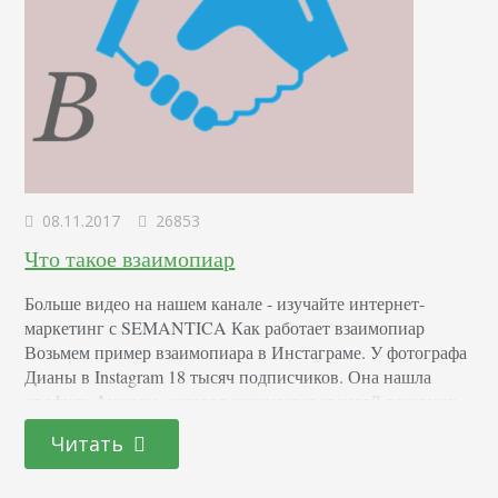
08.11.2017
26853
Что такое взаимопиар
Больше видео на нашем канале - изучайте интернет-
маркетинг с SEMANTICA Как работает взаимопиар
Возьмем пример взаимопиара в Инстаграме. У фотографа
Дианы в Instagram 18 тысяч подписчиков. Она нашла
профиль Анжелы, которая занимается арендой вечерних
нарядов, с 23 тысячами фолловеров. Учитывая общие
Читать
интересы их целевых аудиторий, они пришли к
соглашению о взаимном пиаре в своих аккаунтах. После