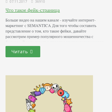
07.11.2017
36910
Что такое фейк-страница
Больше видео на нашем канале - изучайте интернет-
маркетинг с SEMANTICA Для того чтобы составить
представление о том, кто такие фейки, давайте
рассмотрим пример популярного мошенничества с
банками. Людям звонят и представляются именем какого-
либо банка, говоря о том, что их карточки заблокированы,
Читать
а для активации требуются назвать определенные данные.
На самом деле это никакие не представители банков, а
обычные мошенники. Точно…