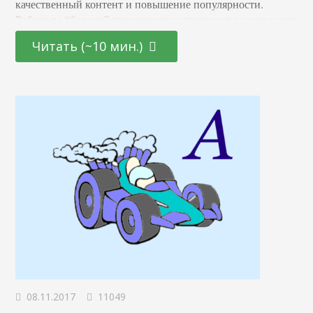
качественный контент и повышение популярности.
Работа по “белому” продвижению протекает в нескольких
направлениях. Сразу следует отметить, что белое
Читать (~10 мин.)
продвижение - процесс очень трудный и долгий. Вы не
ощутите моментального результата. Но все усилия будут
оправданы. В ходе white…
08.11.2017
11049