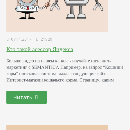
07.11.2017
21920
Кто такой асессор Яндекса
Больше видео на нашем канале - изучайте интернет-
маркетинг с SEMANTICA Например, на запрос “Кошачий
корм” поисковая система выдала следующие сайты:
Интернет-магазин кошачьего корма. Страницу, каким
кормом кормить кота. Страницу о породах кошек. Асессор
оценивает, правильно ли составлена выборка поисковой
Читать
системой. Например, под запрос подходит лучше всего
контент первого сайта. А породы кошек и корма — это
разные темы. Такие оценки…