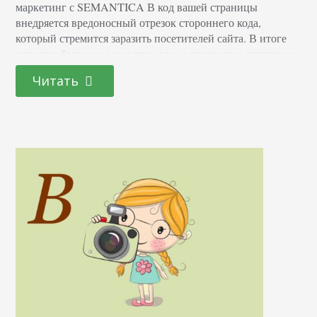
маркетинг с SEMANTICA В код вашей страницы
внедряется вредоносный отрезок стороннего кода,
который стремится заразить посетителей сайта. В итоге
клиенты больше не заходят к вам, а поисковые системы и
антивирусы включают вас в черные списки. SEO-
Читать
катастрофа. Какие бывают вирусы на сайте Все вирусы,
заражающие веб-ресурсы можно разделить на виды:
Дорвеи При попадании на…