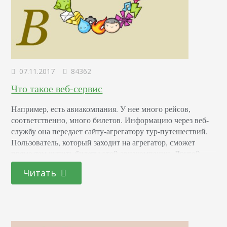
07.11.2017
84362
Что такое веб-сервис
Например, есть авиакомпания. У нее много рейсов,
соответственно, много билетов. Информацию через веб-
службу она передает сайту-агрегатору тур-путешествий.
Пользователь, который заходит на агрегатор, сможет
прямо там купить билеты этой авиакомпании. Другой
пример веб-сервисов — это сайт отслеживания погоды,
Читать
который содержит сведения о метеоусловиях в
конкретном городе или по стране в целом. Данная
информация также часто используется сторонними
приложениями. Информация в интернете…