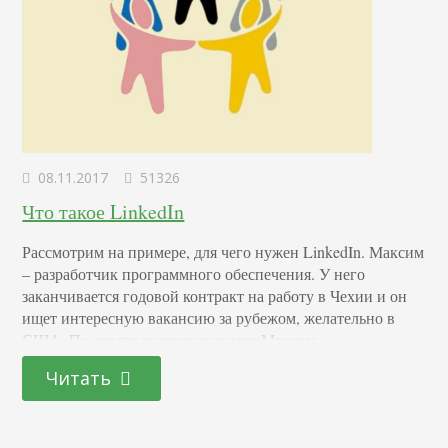
08.11.2017
51326
Что такое LinkedIn
Рассмотрим на примере, для чего нужен LinkedIn. Максим
– разработчик программного обеспечения. У него
заканчивается годовой контракт на работу в Чехии и он
ищет интересную вакансию за рубежом, желательно в
США. По совету знакомых коллег Максим
зарегистрировался в социальной сети LinkedIn – именно
Читать
здесь часто ищут сотрудников американские компании.
Заполнил профиль, нашёл контакты бывших коллег и
одногруппников. Располагая свободным временем,…