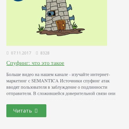
07.11.2017
8328
Спуфинг: что это такое
Больше видео на нашем канале - изучайте интернет-
маркетинг с SEMANTICA Источники спуфинг атак
вводят пользователя в заблуждение о подлинности
отправителя. В сложившейся доверительной связи они
корректируют поведение жертвы, например, получают
доступ к личной информации. Как это работает Процесс
Читать
спуфинга заключается в фальсификации адреса
отправителя с целью убедить удаленную систему в том,
что она получает пакеты от иного, отличного от