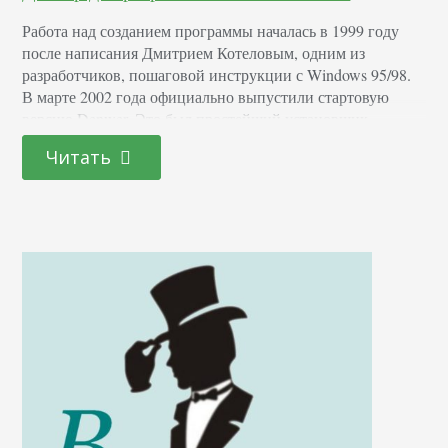
Работа над созданием программы началась в 1999 году
после написания Дмитрием Котеловым, одним из
разработчиков, пошаговой инструкции с Windows 95/98.
В марте 2002 года официально выпустили стартовую
версию Denwer. Это был простейший установщик,
копирующий документы и файлы в указываемую папку и
Читать
добавляющий соответствующий ярлык в Windows-
автозагрузка. Долгое время людям, далеким от
программирования, было непонятно, для чего нужен
Денвер, однако сегодня,…