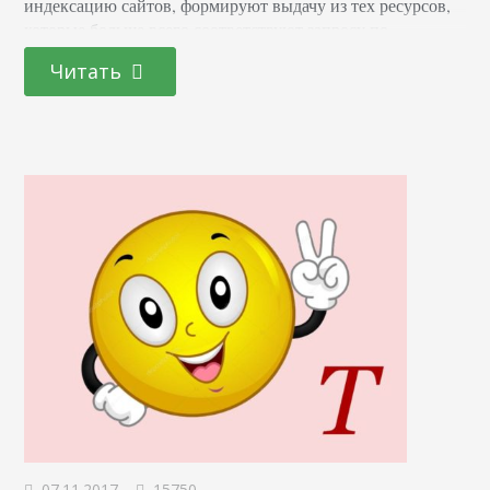
индексацию сайтов, формируют выдачу из тех ресурсов,
которые больше всего соответствуют запросу по
поисковому индексу. Существуют специальные сервисы,
Читать
которые предоставляют детальную статистическую
информацию о том, как функционирует сайт. Они
предлагают варианты решения проблем, связанных с его
работой. Владея этими…
07.11.2017
15750