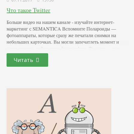
Что такое Twitter
Больше видео на нашем канале - изучайте интернет-
маркетинг с SEMANTICA Вспомните Полароиды —
фотоаппараты, которые сразу же печатали снимки на
небольших карточках. Вы могли запечатлеть момент и
сразу увидеть небольшую фотографию. Твиттер — это
микроблог. Вы не напишите в нем большой лонгрид,
Читать
вместо этого — поделитесь очень емко своей мыслью или
эмоцией. В чем суть Твиттера Каждый человек может
завести…