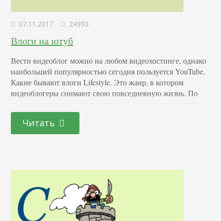
07.11.2017
24993
Влоги на ютуб
Вести видеоблог можно на любом видеохостинге, однако
наибольшей популярностью сегодня пользуется YouTube.
Какие бывают влоги Lifestyle. Это жанр, в котором
видеоблогеры снимают свою повседневную жизнь. По
исполнению это наиболее простой жанр, однако, чтобы
привлечь аудиторию, автор должен быть известной
Читать
личностью, а жизнь его должна быть интересной. Кто
захочет смотреть, как ученица 11-го класса в городе ХХХ
каждый день ходит в…