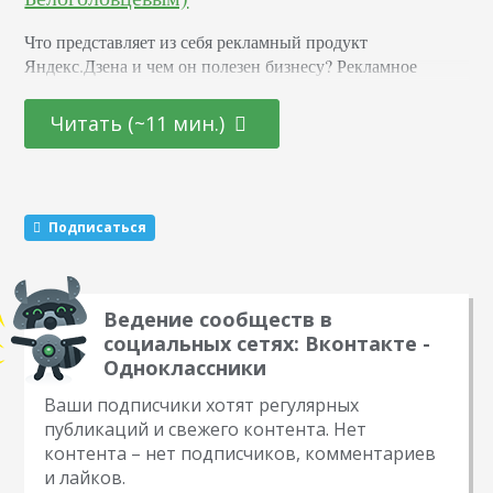
Что представляет из себя рекламный продукт
Яндекс.Дзена и чем он полезен бизнесу? Рекламное
продвижение в Дзене работает по двум основным
моделям: покупка гарантированного охвата или оплата
Читать (~11 мин.)
только за вовлеченных пользователей. Охват в Дзене —
это показы поста в ленте у пользователей. Рассчитывается
по модели CPM. Стоимость тысячи показов — 200
рублей. Вовлечение — ориентируется на количество
Подписаться
пользователей, дочитавших пост до…
Ведение сообществ в
социальных сетях: Вконтакте -
Одноклассники
Ваши подписчики хотят регулярных
публикаций и свежего контента. Нет
контента – нет подписчиков, комментариев
и лайков.