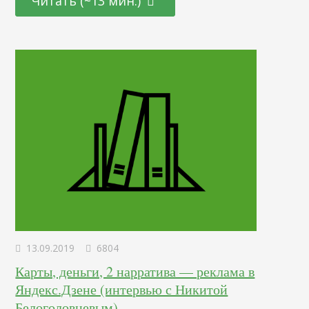
Читать (~13 мин.)
результат — рост трафика, продаж, узнаваемости и пр. Но
сегодня в статье я постарался собрать экспресс-советы,
которые…
13.09.2019
6804
Карты, деньги, 2 нарратива — реклама в
Яндекс.Дзене (интервью с Никитой
Белоголовцевым)