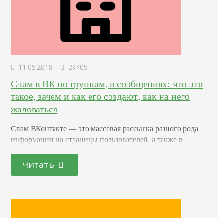
11.05.2018
29405
Спам в ВК по группам, в сообщениях: что это
такое, зачем и как его создают, как на него
жаловаться
Спам ВКонтакте –– это массовая рассылка разного рода
информации на страницы пользователей, а также в
сообщества, без предупреждения и получения согласия
адресатов. Проще говоря, это нежелательная, навязчивая
Читать
реклама. Она может быть преследовать различные цели:
Раскрутка сообщества. Приглашение подписаться на
паблик, аккаунт, просьбы сделать лайк, репост,
добавиться в друзья. Продажи. Это может быть обычная
реклама в комментариях, обсуждениях и т.д. Или…