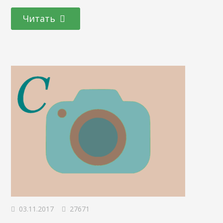
рвотный рефлекс. Манадаринов оказалось слишком
Читать
много. Если считать мандарином какое-то слово со всеми
синонимами, то в тексте это и будет…
03.11.2017
27671