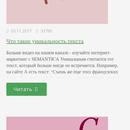
03.11.2017
33790
Что такое уникальность текста
Больше видео на нашем канале - изучайте интернет-
маркетинг с SEMANTICA Уникальным считается тот
текст, который больше нигде не встречается. Например,
на сайте А есть текст: “Съешь же еще этих французских
булок. И выпей чай.” На сайте Б — текст: “Съешь же еще
этих французских булок. Запей кофе. И ложись спать.” В
Читать
статье сайта Б будет считаться заимствованным первое
предложение. Ведь…