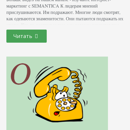
маркетинг с SEMANTICA К лидерам мнений
прислушиваются. Им подражают. Многие люди смотрят,
как одеваются знаменитости. Они пытаются подражать их
стилю. Кто-то смотрит за тем, как человек держится при
публичных выступлениях, — и старается этому
Читать
подражать. Влияние лидера велико. Он может негласно
диктовать правила моды, какие-то тренды. Вызывать у
своей аудитории интерес к какому-то…