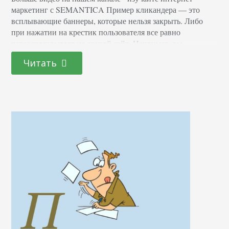
маркетинг с SEMANTICA Пример кликандера — это
всплывающие баннеры, которые нельзя закрыть. Либо
при нажатии на крестик пользователя все равно
переадресовывает на другой сайт. Например, вы
опаздываете в универ. Вам еще 10 минут идти от
Читать
остановки до корпуса. На улице холодно и скользко. А
пока вы идете, к вам пристают промоутеры и просят…