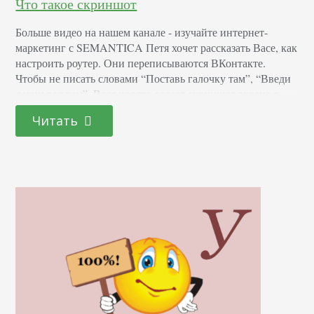
Что такое скриншот
Больше видео на нашем канале - изучайте интернет-
маркетинг с SEMANTICA Петя хочет рассказать Васе, как
настроить роутер. Они переписываются ВКонтакте.
Чтобы не писать словами “Поставь галочку там”, “Введи
логин вот там”, Вася просто делает скриншот экрана с
настройками и отправляет Пете. Тот смотрит, заполняет
Читать
нужные данные, и роутер настроен. Использование
скриншотов экономит время. Лучше один раз увидеть,
чем сто раз…