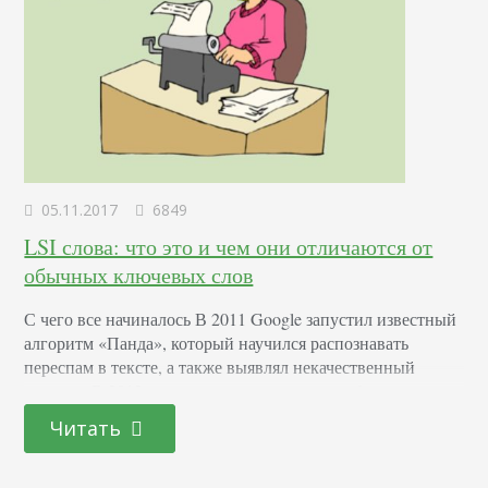
05.11.2017
6849
LSI слова: что это и чем они отличаются от
обычных ключевых слов
С чего все начиналось В 2011 Google запустил известный
алгоритм «Панда», который научился распознавать
переспам в тексте, а также выявлял некачественный
контент. В 2012 году появились первые пробные
методики работы с LSI текстами. Ранее для успешного
Читать
продвижения достаточно было заспамить текст
продвигаемой страницы ключами, причем, разместить
большинство из них в первых абзацах. С выходом нового