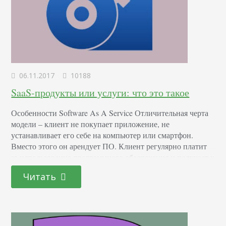
06.11.2017
10188
SaaS-продукты или услуги: что это такое
Особенности Software As A Service Отличительная черта
модели – клиент не покупает приложение, не
устанавливает его себе на компьютер или смартфон.
Вместо этого он арендует ПО. Клиент регулярно платит
за использование программного обеспечения и получает к
нему доступ из облака, т.е. через интернет. Для этого
Читать
варианта обслуживания характерны следующие
особенности: Работа через браузеры или API. Оплата
воспроизводится за доступ к…