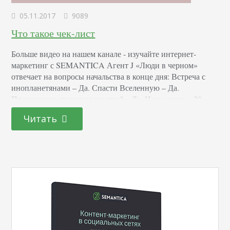
05.11.2017
9089
Что такое чек-лист
Больше видео на нашем канале - изучайте интернет-
маркетинг с SEMANTICA Агент J «Люди в черном»
отвечает на вопросы начальства в конце дня: Встреча с
инопланетянами – Да. Спасти Вселенную – Да.
Применение стирателя памяти? – Да. И так далее – 20
вопросов по списку. Ответ на каждый вопрос –
Читать
положительный. Зачит, агент J с работой справился и
подтверждает свое право…