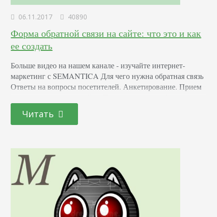
06.11.2017
40890
Форма обратной связи на сайте: что это и как
ее создать
Больше видео на нашем канале - изучайте интернет-
маркетинг с SEMANTICA Для чего нужна обратная связь
Ответы на вопросы посетителей. Анкетирование. Прием
заказов посредством сайта. Прием заявок на обратные
звонки. Два вида коммуникации с посетителем Отправка
Читать
на email. После заполнения предложенных полей форма
отправляется на e-mail администратора сайта. Все
дальнейшее общение происходит посредством обмена
электронными письмами или выходом в офф-лайн
(телефон…