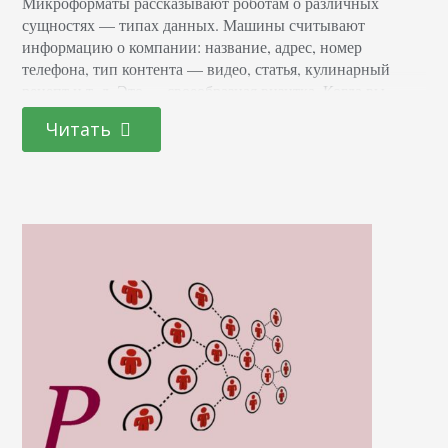
Микроформаты рассказывают роботам о различных
сущностях — типах данных. Машины считывают
информацию о компании: название, адрес, номер
телефона, тип контента — видео, статья, кулинарный
рецепт и т. д. Это — своеобразная визитка. Когда вы
получаете карточку, вы видите на ней имя человека, его
Читать
телефон и адрес, профессию. Микроформат на странице
можно сравнить с такой карточкой, которая выдается
роботу, чтобы он…