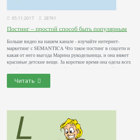
05.11.2017
28761
Постинг – простой способ быть популярным
Больше видео на нашем канале - изучайте интернет-
маркетинг с SEMANTICA Что такое постинг в соцсети и
какая от него выгода Марина рукодельница, и она вяжет
красивые детские вещи. За короткое время она одела всех
детей своих родных, друзей и просто знакомых. И, когда
одевать было больше некого, ей пришла идея продвигать
Читать
своё умение через интернет и на этом зарабатывать
деньги.…