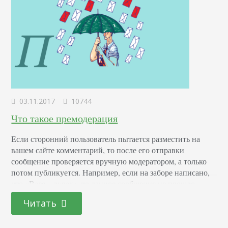
03.11.2017
10744
Что такое премодерация
Если сторонний пользователь пытается разместить на
вашем сайте комментарий, то после его отправки
сообщение проверяется вручную модератором, а только
потом публикуется. Например, если на заборе написано,
что «Вася – дурак», то данное сообщение не прошло
премодерацию. Если бы она была произведена, то после
Читать
проверки умственных способностей Васи хозяином
забора был бы отражен один из двух вердиктов: «Вася –