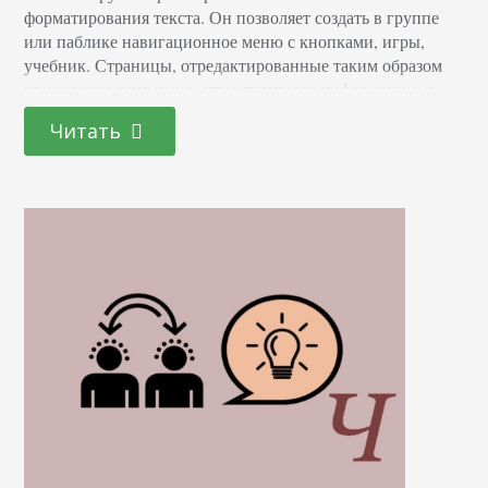
форматирования текста. Он позволяет создать в группе
или паблике навигационное меню с кнопками, игры,
учебник. Страницы, отредактированные таким образом
привлекают внимание, структурируют информацию и
делают ее удобной для пользователя. Вместо сплошного
Читать
информационного полотна, вы получаете полноценный
материал с графическими элементами: таблицами, видео,
изображениями. Подробней о вики-разметке ВКонтакте
Статьи, оформленные таким образом легко читать, они
красиво выглядят…