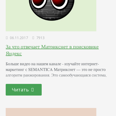
06.11.2017
7913
За что отвечает Матрикснет в поисковике
Яндекс
Больше видео на нашем канале - изучайте интернет-
маркетинг с SEMANTICA Матрикснет — это не просто
алгоритм ранжирования. Это самообучающаяся система,
которая учитывает все изменения. И если меняются,
например, поведенческие факторы — система это
Читать
учитывает, принимает к сведению и корректирует методы
своей работы. Принцип работы MatrixNet В Яндексе есть
должность асессора – человека, который в ручном режиме
просматривает и оценивает веб-ресурсы.…