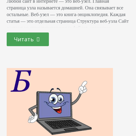
Любой сайт в интернете — это веб-узел. Главная
страница узла называется домашней. Она связывает все
остальные. Веб-узел — это книга-энциклопедия. Каждая
статья — это отдельная страница Структура веб-узла Сайт
состоит из структурированных файлов, имеющих
иерархический вид, с главной страницей на вершине.
Читать
Чаще всего им соответствуют HTML-файлы, которым
присваиваются имя Default.htm или Index.htm. Страницы
деляется по степени удаленности от текущей:
равноправные…