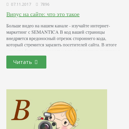
07.11.2017
7896
Вирус на сайте: что это такое
Больше видео на нашем канале - изучайте интернет-
маркетинг с SEMANTICA В код вашей страницы
внедряется вредоносный отрезок стороннего кода,
который стремится заразить посетителей сайта. В итоге
клиенты больше не заходят к вам, а поисковые системы и
антивирусы включают вас в черные списки. SEO-
Читать
катастрофа. Какие бывают вирусы на сайте Все вирусы,
заражающие веб-ресурсы можно разделить на виды:
Дорвеи При попадании на…