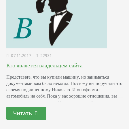
07.11.2017
22931
Кто является владельцем сайта
Представьте, что вы купили машину, но заниматься
документами вам было некогда. Поэтому вы поручили это
своему подчиненному Николаю. И он оформил
автомобиль на себя. Пока у вас хорошие отношения, вы
пользуетесь имуществом. Но потом вдруг Коля
увольняется и уезжает на вашем авто. И по закону оно
Читать
принадлежит не вам. Зато если Николай попадет в ДТП,
ответственность ляжет на него. С…