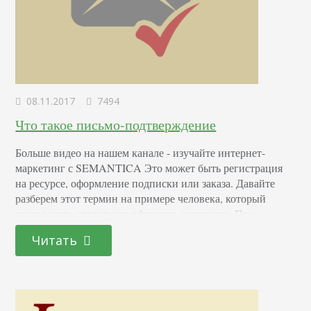
08.11.2017
7494
Что такое письмо-подтверждение
Больше видео на нашем канале - изучайте интернет-
маркетинг с SEMANTICA Это может быть регистрация
на ресурсе, оформление подписки или заказа. Давайте
разберем этот термин на примере человека, который
решил взять кредит или оформить рассрочку. При
осуществлении данной процедуры банк обращается к
Читать
своей базе данных и уточняет информацию о кредитной
истории заемщика. В том случае, если все отлично,
сотрудники перезванивают клиенту…