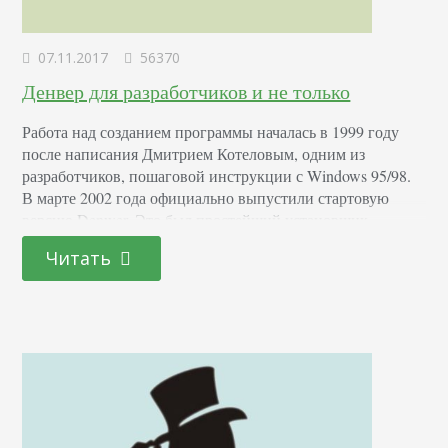
07.11.2017
56370
Денвер для разработчиков и не только
Работа над созданием программы началась в 1999 году
после написания Дмитрием Котеловым, одним из
разработчиков, пошаговой инструкции с Windows 95/98.
В марте 2002 года официально выпустили стартовую
версию Denwer. Это был простейший установщик,
копирующий документы и файлы в указываемую папку и
Читать
добавляющий соответствующий ярлык в Windows-
автозагрузка. Долгое время людям, далеким от
программирования, было непонятно, для чего нужен
Денвер, однако сегодня,…