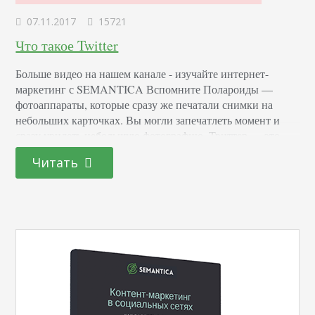
07.11.2017
15721
Что такое Twitter
Больше видео на нашем канале - изучайте интернет-
маркетинг с SEMANTICA Вспомните Полароиды —
фотоаппараты, которые сразу же печатали снимки на
небольших карточках. Вы могли запечатлеть момент и
сразу увидеть небольшую фотографию. Твиттер — это
микроблог. Вы не напишите в нем большой лонгрид,
Читать
вместо этого — поделитесь очень емко своей мыслью или
эмоцией. В чем суть Твиттера Каждый человек может
завести…