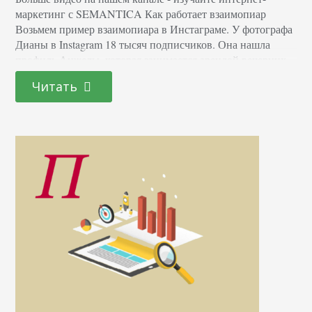
маркетинг с SEMANTICA Как работает взаимопиар
Возьмем пример взаимопиара в Инстаграме. У фотографа
Дианы в Instagram 18 тысяч подписчиков. Она нашла
профиль Анжелы, которая занимается арендой вечерних
нарядов, с 23 тысячами фолловеров. Учитывая общие
Читать
интересы их целевых аудиторий, они пришли к
соглашению о взаимном пиаре в своих аккаунтах. После
чего Диана написала пост,…