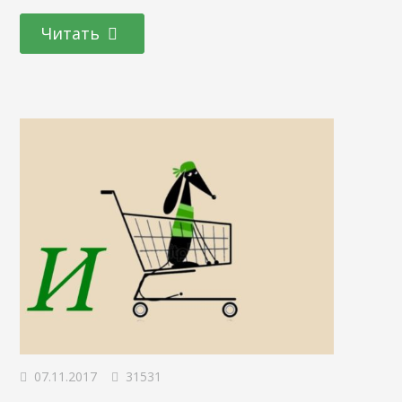
доступ к личной информации. Как это работает Процесс
Читать
спуфинга заключается в фальсификации адреса
отправителя с целью убедить удаленную систему в том,
что она получает пакеты от иного, отличного от
реального,…
07.11.2017
31531