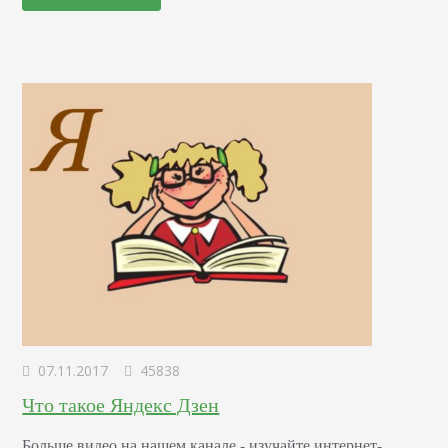
контент первого сайта. А породы кошек и корма — это
разные темы. Такие оценки…
07.11.2017
45838
Что такое Яндекс Дзен
Больше видео на нашем канале - изучайте интернет-