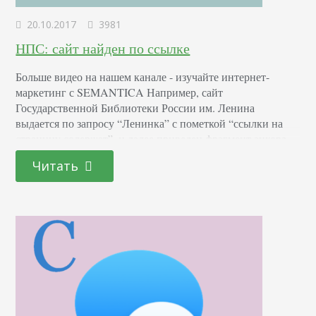
20.10.2017
3981
НПС: сайт найден по ссылке
Больше видео на нашем канале - изучайте интернет-
маркетинг с SEMANTICA Например, сайт
Государственной Библиотеки России им. Ленина
выдается по запросу “Ленинка” с пометкой “ссылки на
страницу содержат”, и далее приведен фрагмент анкора.
Но на самой странице нет ключевого слова “Ленинка”.
Читать
Принцип работы НПС - механизм Яндекса, благодаря
которому в поиске по какому-то слову можно увидеть
страницы, которые этого слова не…