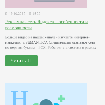
19.10.2017
6822
Рекламная сеть Яндекса – особенности и
возможности
Больше видео на нашем канале - изучайте интернет-
маркетинг с SEMANTICA Специалисты называют сеть
по первым буквам – РСЯ. Работает эта система в рамках
контекстной рекламы, а объявления размещаются на
сайтах-партнерах сети. Как работает РСЯ Для
Читать
пользователей РСЯ можно сравнить с тем, что называется
«сарафанное радио». Представьте себе, что вы ищете
хороший автосервис. Один из ваших знакомых хвалит
мастерскую рядом с…