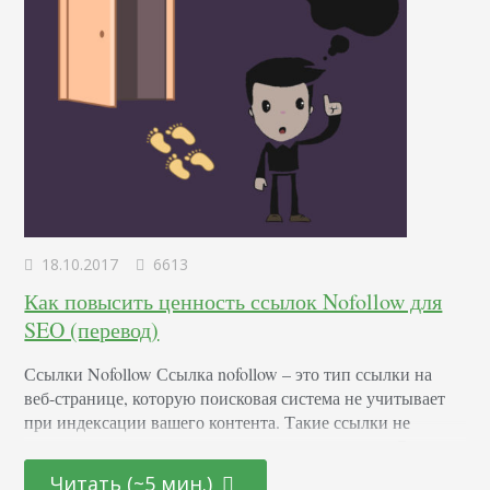
18.10.2017
6613
Как повысить ценность ссылок Nofollow для
SEO (перевод)
Ссылки Nofollow Ссылка nofollow – это тип ссылки на
веб-странице, которую поисковая система не учитывает
при индексации вашего контента. Такие ссылки не
влияют на авторитет и ранжирование страницы. Ссылки
Nofollow помогают предотвратить распространение спама
Читать (~5 мин.)