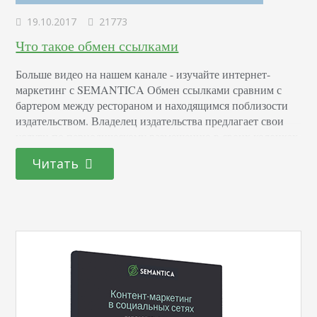
19.10.2017
21773
Что такое обмен ссылками
Больше видео на нашем канале - изучайте интернет-
маркетинг с SEMANTICA Обмен ссылками сравним с
бартером между рестораном и находящимся поблизости
издательством. Владелец издательства предлагает свои
услуги по периодическому размещению в своих колонках
пометках о ресторане. Ресторан в свою очередь
Читать
предлагает хорошую скидку по предоставлению питания
сотрудникам издательства. Обе компании получают
выгоду – экономия бюджета на бесплатных
корпоративных обедах взамен на…