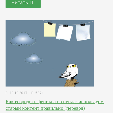
Читать
просто размещает на нем определенного рода
информацию – так называемый контент. Если данный
контент является интересным и релевантным, то ресурсом
начинают интересоваться…
19.10.2017
5274
Как возродить феникса из пепла: используем
старый контент правильно (перевод)