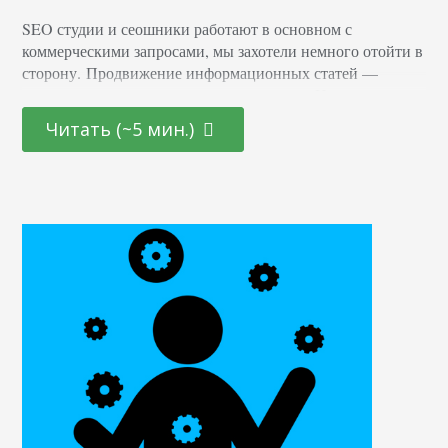
SEO студии и сеошники работают в основном с
коммерческими запросами, мы захотели немного отойти в
сторону. Продвижение информационных статей —
достаточно интересная и актуальная тема. Именно она
стала центром обсуждения в интервью с Алексеем
Читать (~5 мин.)
Сорокиным. Прошло уже 5 марафонов (это же сотни
сайтов!). Как ты считаешь, были ли созданы реально
полезные для пользователей проекты или в основном все
делали ради трафика?…