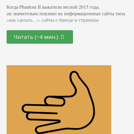
Когда Phantom II выкатили весной 2015 года,
он значительно повлиял на информационные сайты типа
«как сделать…», сайты о бренде и страницы
с автоматическим запуском видео и всплывающих окон.
Обновление Phantom III и дальше стремится улучшить
Читать (~4 мин.)
руководящие принципы качества, сосредоточив внимание
на пользовательских целях поиска. Соответственно,
прежде, чем создавать контент, вам необходимо понимать
цели пользователя. Три вещи, которые нужно знать
об обновлении Phantom III от Google 1. Делает
«скидку»…