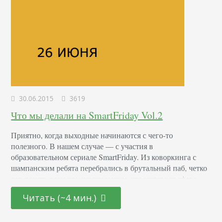
30.06.2015
3619
Что мы делали на SmartFriday Vol.2
Приятно, когда выходные начинаются с чего-то
полезного. В нашем случае — с участия в
образовательном сериале SmartFriday. Из коворкинга с
шампанским ребята перебрались в брутальный паб, четко
дав понять всем присутствующим, что интернет сфера —
серьезное дело, совсем не для принцесс. Я отметила, что
Читать (~4 мин.)
сюжет второй серии SmartFriday был более продуман, у
каждого была своя роль, которая участвовала в