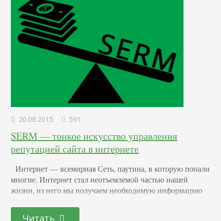
20.08.2015
591
SERM — тонкое искусство управления
репутацией сайта в интернете
Интернет — всемирная Сеть, паутина, в которую попали
многие. Интернет стал неотъемлемой частью нашей
жизни, из него мы получаем необходимую информацию
либо создаем её сами. А как вы думаете, можно ли
управлять информацией в интернете, зачем и кому это
Читать