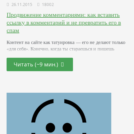
26.11.2015
18002
Продвижение комментариями: как вставить
ссылку в комментарий и не превратить его в
спам
Контент на сайте как татуировка — его не делают только
«для себя». Конечно, когда ты стараешься и пишешь
реально интересные статьи, составляешь стильные
инфографики или устраиваешь целую фотосессию,
Читать (~9 мин.)
то очень хочется, чтобы кто-то это все увидел и оценил.
Порой, желание бывает настолько сильным, что
мы создали целую индустрию, посвященный реализации
этой цели: контент-маркетинг. И с течением времени
мы поняли, что если статья есть в блоге, то это
не означает, что люди на самом деле читают ее.…