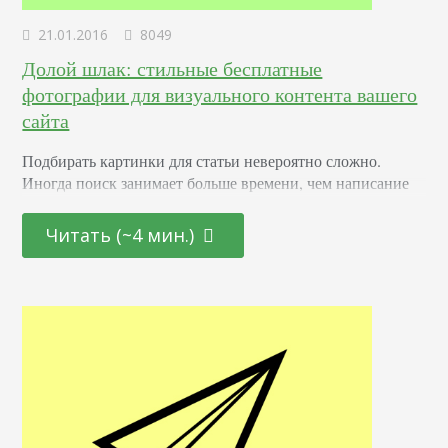
21.01.2016
8049
Долой шлак: стильные бесплатные
фотографии для визуального контента вашего
сайта
Подбирать картинки для статьи невероятно сложно.
Иногда поиск занимает больше времени, чем написание
самого текста, а это очень утомляет и злит. Конечно, в
интернете полно подборок с бесплатными фотостоками и
Читать (~4 мин.)
фотобанками, но в большинстве своем это жуткий шлак, в
котором, словно на блошином рынке, нужно рыться
целую вечность, чтобы отыскать что-то действительно
стоящее. Так вот, эта подборка не очередной,
скопированный…