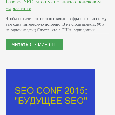
Базовое SEO: что нужно знать о поисковом
маркетинге
Чтобы не начинать статью с вводных фразочек, расскажу
вам одну интересную историю. В не столь далеких 90-х
на одной из улиц Сиэтла, что в США, один умник
прилепил жвачку на стену. После к одинокой резинке на
стене присоединилась еще одна, затем еще и в конечном
Читать (~7 мин.)
итоге все это превратилось в небезызвестную Gum Wall
— стену, полностью покрытую различными жвачками.
Забавно,…