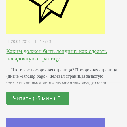
20.01.2016
17783
Каким должен быть лендинг: как сделать
посадочную страницу
Что такое посадочная страница? Посадочная страница
(иначе «landing page», целевая страница) зачастую
означает слишком много несвязанных между собой
явлений. Этим термином часто именуют сайт-
одностраничник, построенный таким образом, чтобы
Читать (~5 мин.)
собрать максимальный трафик и обеспечить наибольшую
конверсию в рамках этого трафика. Да, выражение
абсолютно верно, однако это необязательно должна быть
одна страница, ибо целевых страниц у сайта, например, у
интернет-магазина,…