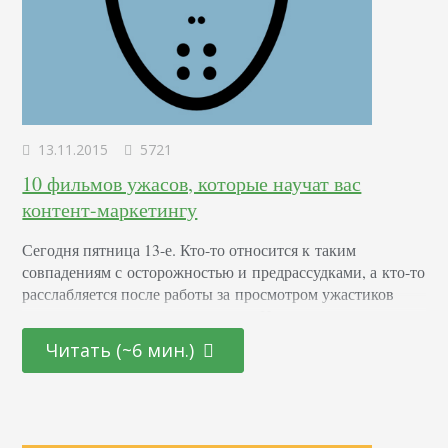
13.11.2015
5721
10 фильмов ужасов, которые научат вас
контент-маркетингу
Сегодня пятница 13-е. Кто-то относится к таким
совпадениям с осторожностью и предрассудками, а кто-то
расслабляется после работы за просмотром ужастиков
и поеданием попкорна на диване. Но даже из отдыха
можно извлечь нечто полезное, что пригодится в работе.
Читать (~6 мин.)
Так что давайте не будем терять время зря и рассмотрим,
чего такого полезного для реализации контент-
маркетинга мы можем почерпнуть из любимых фильмов
ужасов. 1. Хижина в лесу Юмор может работать в самых
неожиданных местах В этой картине много кровищи