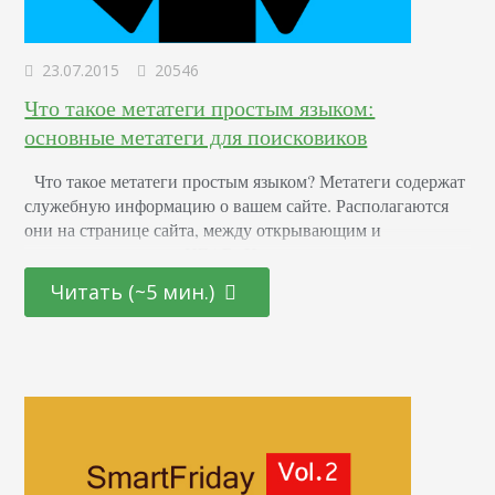
23.07.2015
20546
Что такое метатеги простым языком:
основные метатеги для поисковиков
Что такое метатеги простым языком? Метатеги содержат
служебную информацию о вашем сайте. Располагаются
они на странице сайта, между открывающим и
закрывающим тегом HEAD. И, кстати, не являются
обязательными. Пример метатегов Нужны ли метатеги?
Читать (~5 мин.)
Поисковые системы, такие как Google и Yandex,
понимают содержание ряда метатегов и учитывают их
при ранжировании сайта. Список метатегов, которые
используют поисковые машины: Google Yandex
Перечислим…