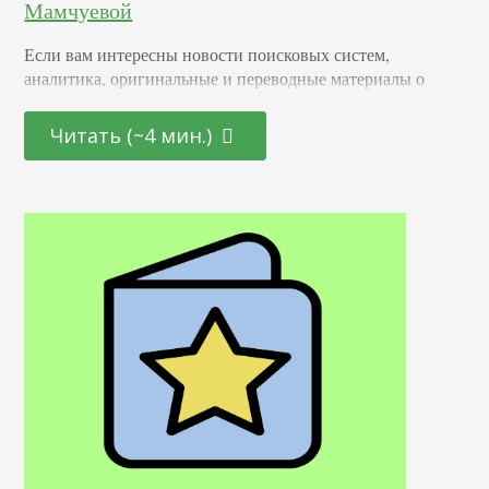
Мамчуевой
Если вам интересны новости поисковых систем,
аналитика, оригинальные и переводные материалы о
продвижении сайтов и комментарии экспертов, то вы,
наверняка, хотя бы раз были на крупнейшем
Читать (~4 мин.)
русскоязычном сайте, посвященном поисковым системам
и оптимизации Searchengines.ru. Благодаря его редактору,
мы можем заглянуть за кулисы этого авторитетного
портала. Скажите, а почему на вашем ресурсе нет
рейтинга SEO-студий? А зачем он нужен порталу?…