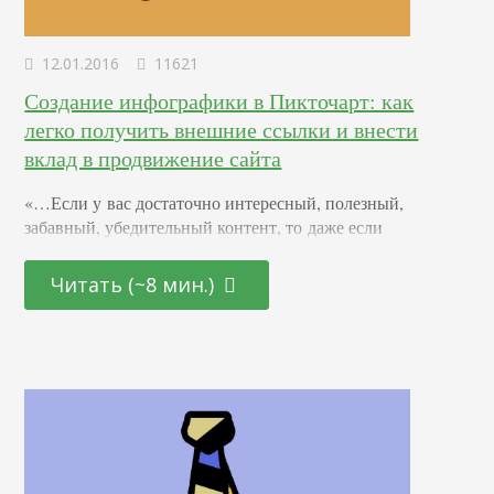
12.01.2016
11621
Создание инфографики в Пикточарт: как
легко получить внешние ссылки и внести
вклад в продвижение сайта
«…Если у вас достаточно интересный, полезный,
забавный, убедительный контент, то даже если
вы не заботитесь о внешних ссылках и своей репутации,
они будут сами по себе.» Так говорил Мэтт Каттс.
Читать (~8 мин.)
Он буквально назвал ваши ссылки «вашей репутацией».
Другими словами, они то, что до сих пор важно. И вот
почему владельцы сайтов должны собрать столько
ссылок, сколько они смогут (сами или с чьей-то
помощью). Не купить! А именно собрать. И если один
из наиболее часто используемых…