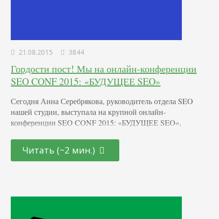
21.08.2015
3844
Гордости пост! Мы на онлайн-конференции
SEO CONF 2015: «БУДУЩЕЕ SEO»
Сегодня Анна Серебрякова, руководитель отдела SEO
нашей студии, выступала на крупной онлайн-
конференции SEO CONF 2015: «БУДУЩЕЕ SEO»,
которая собрала интернет-предпринимателей, SEO
специалистов, интернет-маркетологов и владельцев
Читать (~2 мин.)
бизнеса со всей России. Онлайн-мероприятие длилось
несколько дней (с 18 по 21 августа), мы смотрели /
местами только слушали / обсуждали всей студией! Было
очень полезно и информативно: мы задавали вопросы
коллегам, делились своим опытом,…