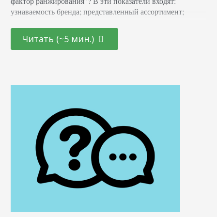
фактор ранжирования”? В эти показатели входят:
узнаваемость бренда; представленный ассортимент;
наличие представительств в других городах; уровень цен;
опции оплаты; и так далее. Представьте себя на месте
Читать (~5 мин.)
клиента. Что вам важно? Во-первых, вы хотите быть
спокойными за свои деньги, а во-вторых не волноваться о
качестве товаров или услуг. Так вот поисковики тоже не
хотят,…