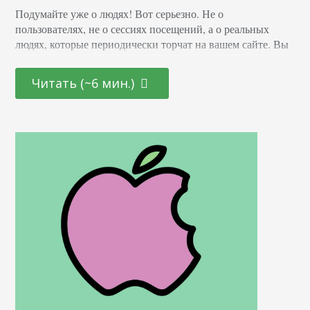
Подумайте уже о людях! Вот серьезно. Не о
пользователях, не о сессиях посещений, а о реальных
людях, которые периодически торчат на вашем сайте. Вы
уже думаете о них? Хорошо, потому что на данный
момент, большинство маркетологов, похоже, не
Читать (~6 мин.)
собираются этим заниматься. Еще летом 2015 года я
читала очередное исследование американских интернет-
испытателей, которые путем анкетирования выяснили:
только 12 % маркетологов думают…