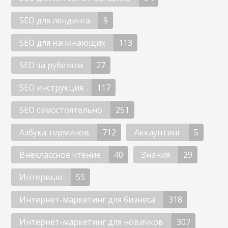
SEO для лендинга
9
SEO для начинающих
113
SEO за рубежом
27
SEO инструкция
117
SEO самостоятельно
251
Азбука терминов
712
Аккаунтинг
5
Внеклассное чтение
40
Знания
29
Интервью
55
Интернет-маркетинг для бизнеса
318
Интернет-маркетинг для новичков
307