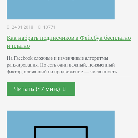
24.01.2018
10771
Как набрать подписчиков в Фейсбук бесплатно
и платно
На Facebook сложные и изменчивые алгоритмы
ранжирования. Но есть один важный, неизменный
фактор, влияющий на продвижение –– численность
аудитории. Увеличить ее можно разными способами. У
вас уже должна быть тематическая группа с достаточным
Читать (~7 мин.)
количеством контента. Это необходимо, чтобы
заинтересовать людей, которых вы пригласите в
сообщество. Это может быть также заполненная бизнес-
страница. Различия бизнес-аккаунта и других форматов
От личного профиля он…