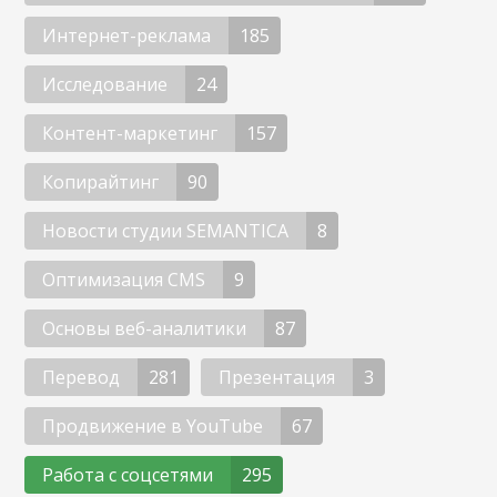
Интернет-реклама
185
Исследование
24
Контент-маркетинг
157
Копирайтинг
90
Новости студии SEMANTICA
8
Оптимизация CMS
9
Основы веб-аналитики
87
Перевод
281
Презентация
3
Продвижение в YouTube
67
Работа с соцсетями
295