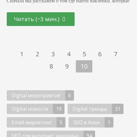
Сначала мы расскажем о том где найти наклейки, которые
уже есть в приложении. Есть три способа.
Последовательность действий с телефона и компьютера
Читать (~3 мин.)
Первое, что можно сделать –– открыть окно для
сообщений. В поле, где вы набираете текст, найдите на
иконку…
1
2
3
4
5
6
7
8
9
10
Digital мероприятия
6
Digital новости
19
Digital тренды
31
Email-маркетинг
5
SEO в Азии
1
SEO для интернет магазина
94