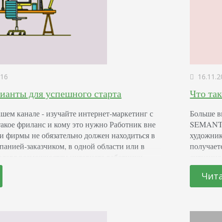
16
16.11.2
ианты для успешного старта
Что та
шем канале - изучайте интернет-маркетинг с
Больше в
ое фриланс и кому это нужно Работник вне
SEMANTI
и фирмы не обязательно должен находиться в
художник
панией-заказчиком, в одной области или в
получает
годаря возможностям интернета работники
ситуация
атить до минимума количество посещения
понравив
Чит
ланс дал возможность множеству людей
публикац
ную…
авторско