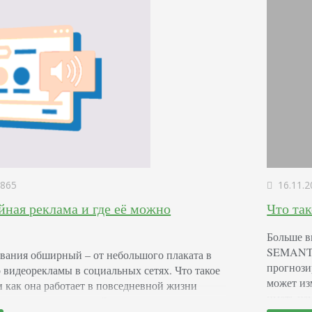
865
16.11.2
йная реклама и где её можно
Что та
Больше в
SEMANTI
ования обширный – от небольшого плаката в
прогнози
 видеорекламы в социальных сетях. Что такое
может из
и как она работает в повседневной жизни
иметь из
ном случае из жизни. Директор по маркетингу