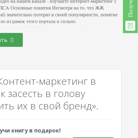
идео на нашем канале - изучайте интернет-маркетинг с
CA Основные понятия Несмотря на то, что ЖЖ
nal) значительно потерял в своей популярности, понятие
ло из рамок этого портала и сильно
мировалось. Сейчас блогерство имеет больше
ый формат, то есть прибавились еще фото, видео в
ать
количестве, а текстовое наполнение имеет характер
писания или сопроводительного письма. Реклама в…
Контент-маркетинг в
к засесть в голову
ть их в свой бренд».
учи книгу в подарок!