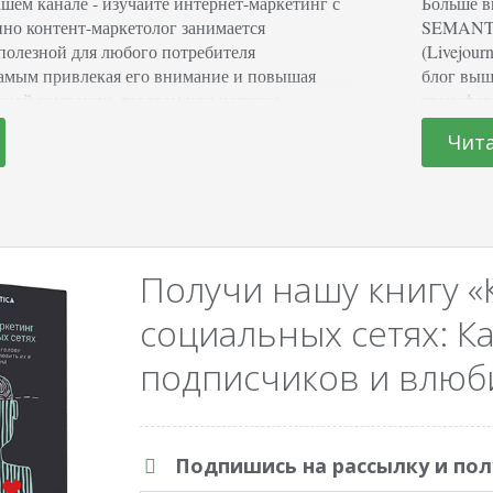
шем канале - изучайте интернет-маркетинг с
Больше в
 контент-маркетолог занимается
SEMANTI
полезной для любого потребителя
(Livejour
амым привлекая его внимание и повышая
блог выш
иной компании, товарам или услугам.
трансфор
ист будет распространять исключительно
визуальн
Чит
окачественную и действительную
большом 
ма по себе не является рекламой, но
скорее о
ые функции. Преимущества привлечения
листов…
Получи нашу книгу «
социальных сетях: Ка
подписчиков и влюби
Подпишись на рассылку и пол