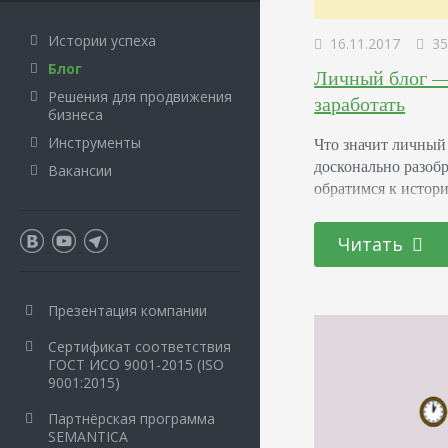
Истории успеха
16.11.2017
35
Блог
Личный блог — 
Решения для продвижения
заработать
бизнеса
Что значит личный
Инструменты
досконально разобра
Вакансии
обратимся к истори
придумал в 97 год
название от англий
Читать
два года Питер Мер
тех самых пор и 
Презентация компании
Сертификат соответствия
ГОСТ ИСО 9001-2015 (ISO
9001:2015)
Партнёрская программа
SEMANTICA