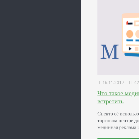
16.11.2017
42
Что такое меди
встретить
Спектр её использ
торговом центре до
медийная реклама 
Расскажем о реаль