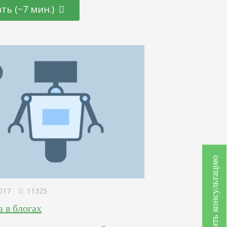
ивают степени достоверности какой-нибудь
ть (~7 мин.)
ии, достигнутых результатов. При проведения
ительных работ. Получают мнений относительно
 исследования. Для получения достоверной
ии. Проводят опрос экспертов в ситуациях, когда…
Получить консультацию
017
11325
 в блогах