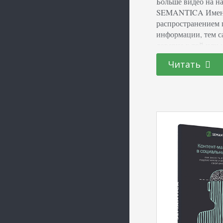
Больше видео на на
SEMANTICA Именно
распространением 
информации, тем с
доверие к той или 
Грамотный специал
Читать
актуальную, высок
информацию, что са
выполняет подобн
подобных специа