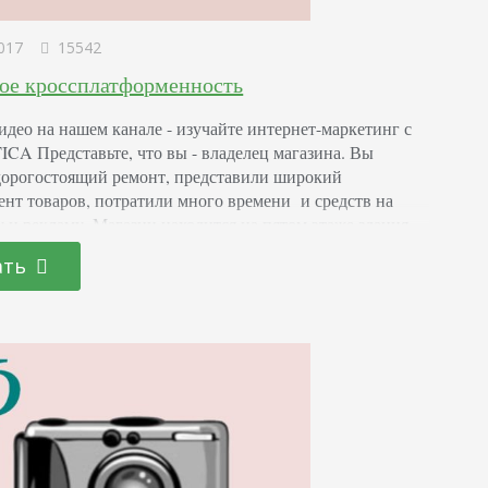
017
15542
кое кроссплатформенность
идео на нашем канале - изучайте интернет-маркетинг с
A Представьте, что вы - владелец магазина. Вы
дорогостоящий ремонт, представили широкий
ент товаров, потратили много времени и средств на
у и рекламу. Магазин находится на пятом этаже здания,
ифта, нет парковки, нет пандусов на входе. Людям негде
ать
 машину, некоторым будет тяжело подняться на 5 этаж.
…