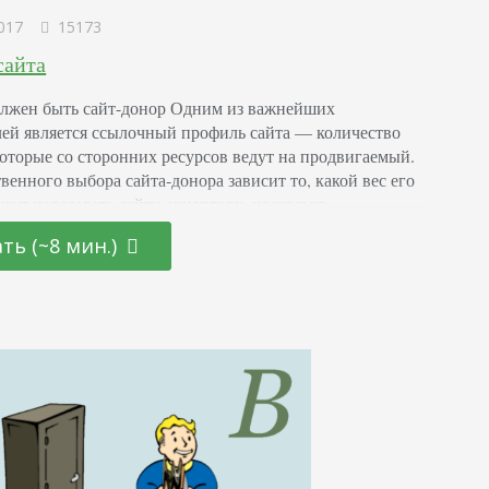
017
15173
сайта
лжен быть сайт-донор Одним из важнейших
лей является ссылочный профиль сайта — количество
которые со сторонних ресурсов ведут на продвигаемый.
венного выбора сайта-донора зависит то, какой вес его
удут передавать сайту-акцептору, насколько
ным будет продвижение. Можно просто заспамить
ть (~8 мин.)
 ссылками на продвигаемый ресурс. Но результата это не
. Возможно, наоборот, понизит позиции продвигаемого
в выдаче.…