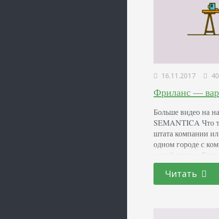
16.11.2017
40
Фриланс — вар
Больше видео на на
SEMANTICA Что так
штата компании ил
одном городе с ком
одной стране. Бла
теперь могут сокр
Читать
офиса. Именно фри
перейти на надом