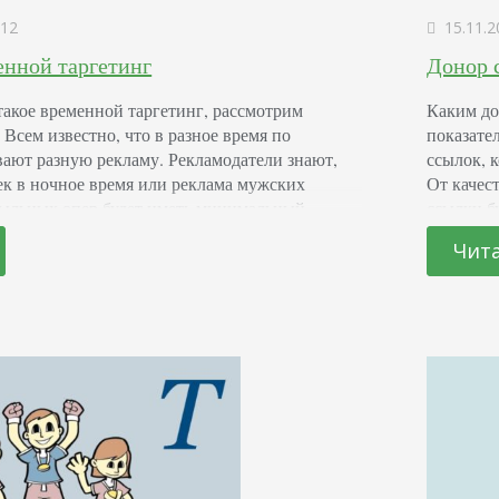
12
15.11.2
енной таргетинг
Донор 
такое временной таргетинг, рассмотрим
Каким до
Всем известно, что в разное время по
показате
вают разную рекламу. Рекламодатели знают,
ссылок, 
ек в ночное время или реклама мужских
От качест
мыльных опер будет иметь минимальный
ссылки б
левая аудитория не увидит объявление. Все мы
эффектив
Чита
ение рекламы в прайм-тайм стоит намного
интернет
принесет
ресурса 