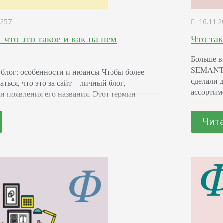
257
16.11.2
что это такое и как на нем
Что та
Больше в
SEMANTIC
 блог: особенности и нюансы Чтобы более
сделали 
ться, что это за сайт – личный блог,
ассортим
и появления его названия. Этот термин
раскрутк
у прошлого века Йорн Баргер, как сокращенное
где нет л
ского web log, что означает веб-журнал. Спустя
Чит
оставить
хольц тоже использовал слово blog, которое с
Затраты
вошло…