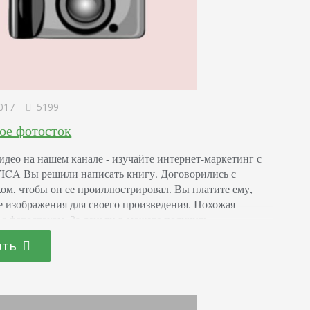
017
5199
кое фотосток
идео на нашем канале - изучайте интернет-маркетинг с
CA Вы решили написать книгу. Договорились с
ом, чтобы он ее проиллюстрировал. Вы платите ему,
е изображения для своего произведения. Похожая
 с фотостоком. За деньги в можете получить
шееся вам изображение. Можете использовать его для
ать
ии, а можете просто оставить у себя. Вы купили
е право на него, и никто…