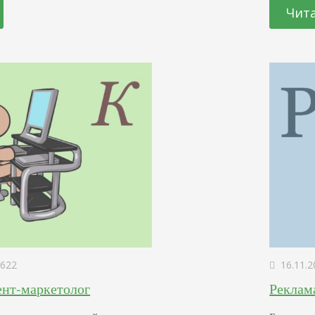
Устанавл
вшись удобно в своей машине, ехал на
Чита
информац
немного нервничал из-за того, что секретарь
подготов
 ему о встрече заранее.…
предмета
информац
622
16.11.2
ент-маркетолог
Реклама