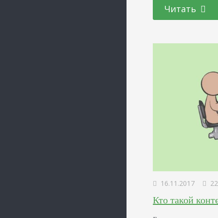
Михаил, расположи
Читать
деловую встречу и 
Маша не напомнила
16.11.2017
22
Кто такой конт