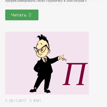
прорекламировать свою страничку в Инстаграм с
фотографиями любимого кота. Такие сообщения не
относятся к теме, и проверяющий должен удалить их,
Читать
чтобы другие пользователи не отвлекались от
обсуждения. Это и есть задача модератора. В чем
заключается работа модератора Проверяющий должен
оперативно устранять…
28.11.2017
8361