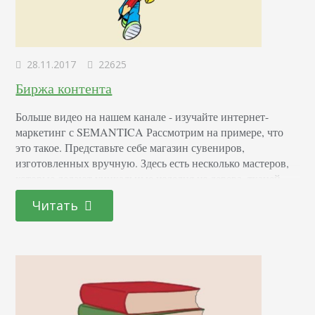
28.11.2017
22625
Биржа контента
Больше видео на нашем канале - изучайте интернет-
маркетинг с SEMANTICA Рассмотрим на примере, что
это такое. Представьте себе магазин сувениров,
изготовленных вручную. Здесь есть несколько мастеров,
которые делают уникальные изделия из дерева, тканей,
глины и других материалов. В магазине продаются уже
Читать
готовые товары, каждый из которых в единственном
экземпляре. Если нужно что-то другое, заказчик может
выбрать понравившегося умельца и поручить…