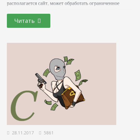
располагается сайт, может обработать ограниченное
число запросов к нему. Это зависит от мощности. Если на
него отправляется больше запросов, чем в состоянии
Читать
обработать машина, то пользователи, чьи запросы
отклонены, видят ошибку 503. Представьте, что вы стоите
в очереди за колбасой (вспомните недавнее советское
прошлое). Перед вами огромное…
28.11.2017
5861