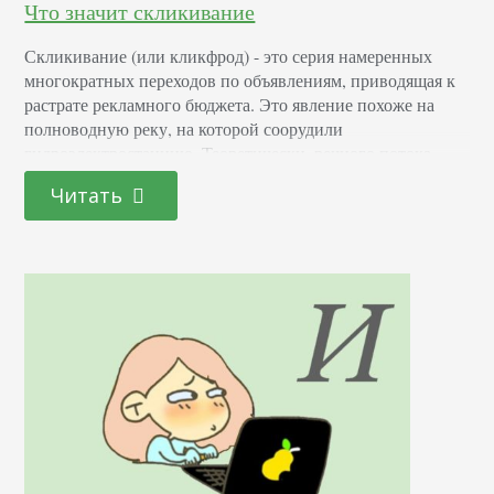
Что значит скликивание
Скликивание (или кликфрод) - это серия намеренных
многократных переходов по объявлениям, приводящая к
растрате рекламного бюджета. Это явление похоже на
полноводную реку, на которой соорудили
гидроэлектростанцию. Теоретически, речного потока
должно хватать,для продуктивной работы турбин
Читать
станции, однако перед дамбой недобросовестные
конкуренты прорыли каналы, отводящие часть водного
потока в посторонние, нецелевые каналы. Один ручеек,
уходящий в сторону, конечно не сможет повлиять на…