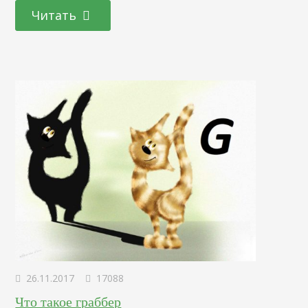
это за сообщение? Такое иногда видят пользователи, если
Читать
поисковая система с одного ip-адреса получает количество
похожих запросов, превышающее лимит. В этом случае
Гугл пытается остановить поток спама и предлагает
ввести капчу (код для распознавания). Это нужно, чтобы
определить, человек вы…
26.11.2017
17088
Что такое граббер