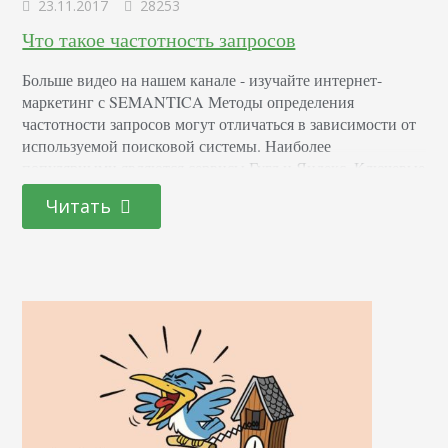
23.11.2017
28253
Что такое частотность запросов
Больше видео на нашем канале - изучайте интернет-
маркетинг с SEMANTICA Методы определения
частотности запросов могут отличаться в зависимости от
используемой поисковой системы. Наиболее
популярными являются сервисы Гугл и Яндекс. Ключевые
фразы имеют разную степень популярности среди
Читать
пользователей, ищущих информацию в интернете. Часть
запросов может задаваться поисковиками несколько раз в
30 дней, другая часть – от 2-3 тысяч раз до нескольких…