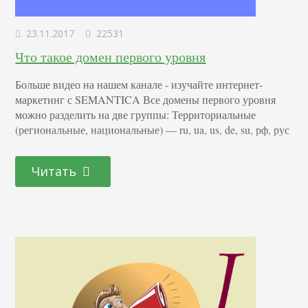
23.11.2017
22531
Что такое домен первого уровня
Больше видео на нашем канале - изучайте интернет-
маркетинг с SEMANTICA Все домены первого уровня
можно разделить на две группы: Территориальные
(региональные, национальные) — ru, ua, us, de, su, рф, рус
и прочие — закреплены за каждым государством.
Тематические (общие) — это org, com, net, info, biz и
Читать
другие — являются доменами первого уровня общего
пользования и на них не распространяются…