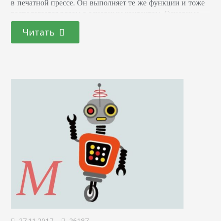
в печатной прессе. Он выполняет те же функции и тоже
располагается рядом с основным контентом. Основные
отличия и преимущества интернет-баннеров перед
Читать
рекламой в газете заключаются в огромном функционале
и большей конверсии первых. О том, что дает такую
эффективность, мы поговорим ниже. Виды баннеров,
размеры, где размещаются В зависимости
от преследуемых целей, интернет-баннеры делят на:
Продающие. Используются, когда…
27.11.2017
26187