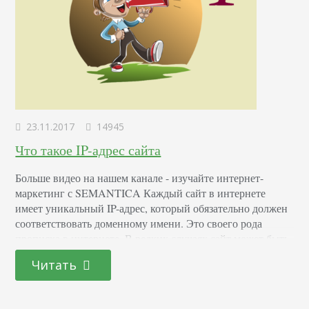
23.11.2017
14945
Что такое IP-адрес сайта
Больше видео на нашем канале - изучайте интернет-
маркетинг с SEMANTICA Каждый сайт в интернете
имеет уникальный IP-адрес, который обязательно должен
соответствовать доменному имени. Это своего рода
прописка в интернете. В редких случаях сайт может быть
лишен имени. В этом случае в адресной строке будет
Читать
отображаться только IP. Крупные интернет-ресурсы на
одно доменное имя устанавливают 2-3 адреса. После
набора единообразного локатора…