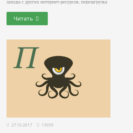
заходы с других интернет-ресурсов, перезагрузка
страницы, переходы внутри сайта. В справке Метрики
указано, что не засчитываются посетители, которые
Читать
просматривали страницу меньше 15 секунд. В среде
разработки их также могут называть хитами. Термин
происходит от английского hit, обозначающего загрузку
или получение файла с сервера. Если вам не все…
27.10.2017
13059