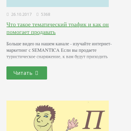
26.10.2017
5368
Что такое тематический трафик и как он
помогает продавать
Больше видео на нашем канале - изучайте интернет-
маркетинг с SEMANTICA Если вы продаете
туристическое снаряжение, к вам будут приходить
пользователи, которые ищут ответы на свои вопросы по
поводу товара, но не саму продукцию. Представьте, что
Читать
вы планируете приобретение какой-то незнакомой вам
вещи. Например, домашнего тренажера. Что вы сделаете?
Сразу пойдете в магазин? Нет. Скорей всего, как и
большая часть людей,…