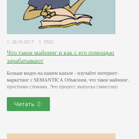
26.10.2017
3502
Что такое майнинг и как с его помощью
зарабатывают
Больше видео на нашем канале - изучайте интернет-
маркетинг с SEMANTICA Объясним, что такое майнинг,
простыми словами. Это процесс выпуска (эмиссии)
криптовалют компьютерами и рабочими станциями
пользователей. В зависимости от используемого типа
Читать
валюты – Ethereum, Ripple, Namecoin, Биткоин, Лайткоин,
Догекоин, можно выбрать определенный тип майнинга.
Что представляет собой майнинг Майнинг – это решение
математических задач. В ходе процесса вычисляется
число, которое…