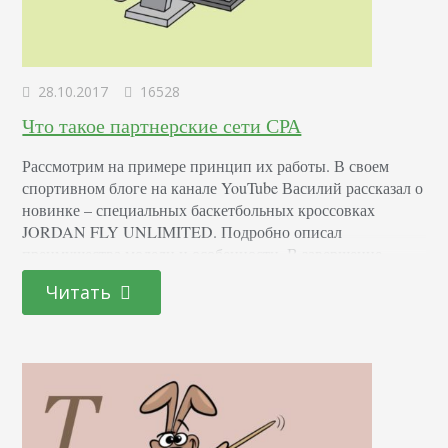
28.10.2017
16528
Что такое партнерские сети СРА
Рассмотрим на примере принцип их работы. В своем
спортивном блоге на канале YouTube Василий рассказал о
новинке – специальных баскетбольных кроссовках
JORDAN FLY UNLIMITED. Подробно описал
преимущества модели и особенности. В завершение –
ссылка на официальный сайт, где можно их приобрести.
Читать
За человека, перешедшего по его линку и купившего
кроссовки, Василию начисляется вознаграждение от
партнерского сервиса. Детали сотрудничества полностью
оговорены…