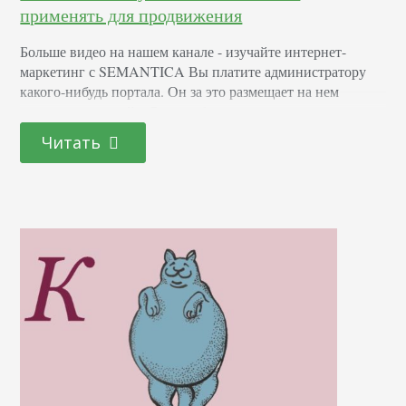
применять для продвижения
Больше видео на нашем канале - изучайте интернет-
маркетинг с SEMANTICA Вы платите администратору
какого-нибудь портала. Он за это размещает на нем
ссылку на ваш сайт. Она необходима для искусственного
создания доверия поисковиков к вашему ресурсу. В
Читать
интернет-выдаче, как и в жизни, никому не интересно
связываться с неизвестными конторами. Если о ней никто
еще не говорит, значит фирма никак себя не…