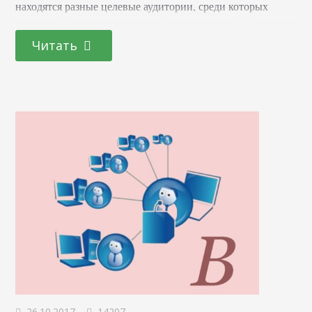
находятся разные целевые аудитории, среди которых
можно найти свою и взаимодействовать с ней. Соцсети
позволяют привлекать трафик на сайт, повышают
Читать
внимание к продукту или компании и формируют
лояльную аудиторию. SMM — что это и как работает
Представьте, что в городе пройдет концерт вашей
любимой группы, и…
26.10.2017
14207