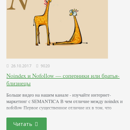
26.10.2017
9020
Noindex и Nofollow — соперники или братья-
близнецы
Больше видео на нашем канале - изучайте интернет-
маркетинг с SEMANTICA В чем отличие между noindex и
nofollow Первое существенное отличие их в том, что
первый был виден ранее для Google, а второй - только для
Яндекса и Rambler. В настоящее время Яндекс также
Читать
научился распознавать Ноуфоллоу, который работает