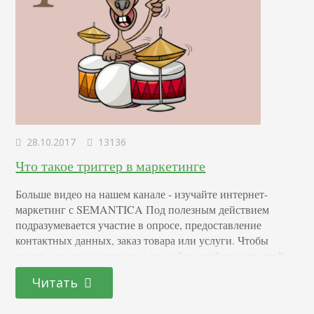
28.10.2017
13136
Что такое триггер в маркетинге
Больше видео на нашем канале - изучайте интернет-
маркетинг с SEMANTICA Под полезным действием
подразумевается участие в опросе, предоставление
контактных данных, заказ товара или услуги. Чтобы
понять, что такое триггеры для сайта, разберем простой
жизненный пример. Вы заходите в торговый центр. Все
Читать
здесь обыденно и привычно: рекламные вывески, яркие
витрины, промоутеры с листовками. Все вы уже видели,