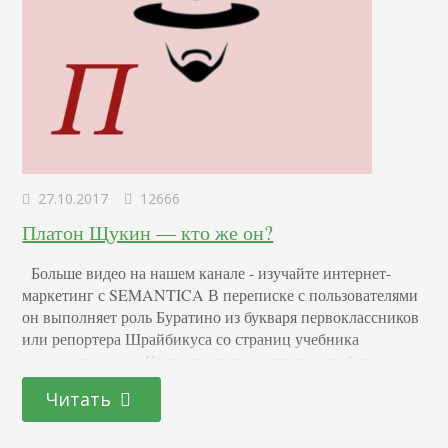
27.10.2017
12666
Платон Щукин — кто же он?
Больше видео на нашем канале - изучайте интернет-
маркетинг с SEMANTICA В переписке с пользователями
он выполняет роль Буратино из букваря первоклассников
или репортера Шрайбикуса со страниц учебника
немецкого языка. Кому может пожаловаться ребенок на
сложную и скучную тему? На кого излить негатив?
Читать
Персонаж выслушает, поймет, подскажет. Господин
Щукин хорошо справляется с этой ролью –