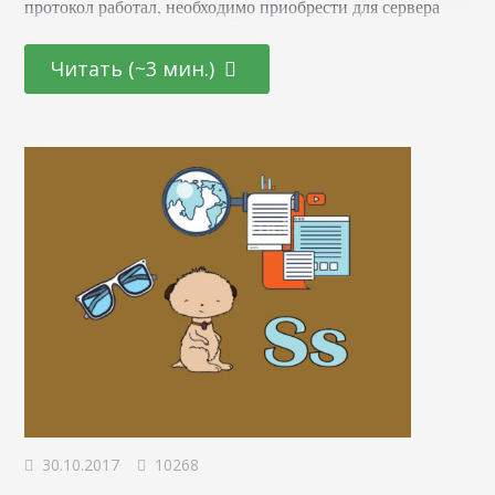
протокол работал, необходимо приобрести для сервера
специальный сертификат. Он действует как личная
электронная подпись или паспорт вашего сайта. Его
Читать (~3 мин.)
заверяет и подтверждает третья сторона – центр
сертификации. Сертификат – это файл, который
устанавливают на веб-сервере для безопасной передачи
сведений. Он идентифицирует пользователей и серверы
прежде, чем…
30.10.2017
10268