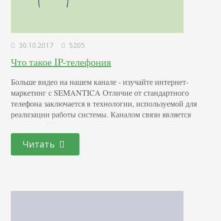
30.10.2017
5205
Что такое IP-телефония
Больше видео на нашем канале - изучайте интернет-
маркетинг с SEMANTICA Отличие от стандартного
телефона заключается в технологии, используемой для
реализации работы системы. Каналом связи является
интернет. Отсюда и произошла сама терминология,
подразумевающая связь посредством соответствующего
Читать
протокола. IP телефония: что это IP телефония для
чайников – это возможность использовать функции
стандартного телефона в интернете. Работа такой сети
построена на базе протокола…