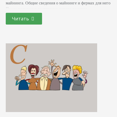
майнинга. Общие сведения о майнинге и фермах для него
После появления достаточно нового понятия
«криптовалюта», никто не знал, что это за майнинг-
Читать
фермы такие, многие майнеры-старожилы просто
использовали свои домашние ПК, при помощи которых
добывали биткоины. Постепенно алгоритмы работы
становились все…