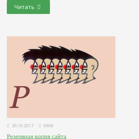
сравнению с общим файлом, лежащем в корневой папке.
Читать
Доступ к содержимому сервера осуществляется через
любую программу-клиент типа Total Commander, FileZilla.
Если…
30.10.2017
6906
Резервная копия сайта