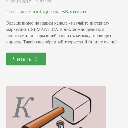
29.10.2017
50125
Что такое сообщества ВКонтакте
Больше видео на нашем канале - изучайте интернет-
маркетинг с SEMANTICA В них можно делиться
новостями, информацией, слушать музыку, проводить
опросы. Такой своеобразный творческий (или не очень)
кружок в онлайн-режиме. Несмотря на кажущуюся
несерьезность и простоту, это действенный инструмент
Читать
маркетинга. С его помощью организовывают не только
общение между участниками, но и продвижение бизнеса.
Только подумайте, сколько возможностей дает этот сайт.
Сейчас…