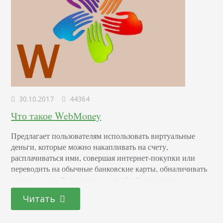
30.10.2017
44364
Что такое WebМoney
Предлагает пользователям использовать виртуальные
деньги, которые можно накапливать на счету,
расплачиваться ими, совершая интернет-покупки или
переводить на обычные банковские карты, обналичивать
в терминалах. Рассмотрим подробней, что такое
WebMoney, на примере. Василий – педагог и детский
Читать
психолог. Успешно работает со сложными детьми более
10 лет. Опыта как поступать в сложных ситуациях за это