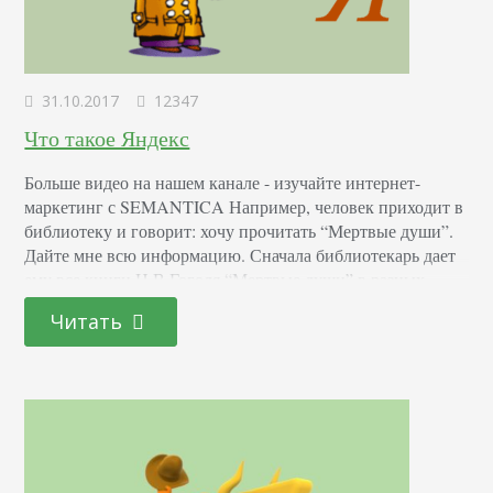
31.10.2017
12347
Что такое Яндекс
Больше видео на нашем канале - изучайте интернет-
маркетинг с SEMANTICA Например, человек приходит в
библиотеку и говорит: хочу прочитать “Мертвые души”.
Дайте мне всю информацию. Сначала библиотекарь дает
ему все книги Н.В.Гоголя “Мертвые души” в разных
редакциях. Если читателю этого недостаточно, то он
Читать
просматривает публикации, где находит выдержки из
“Мертвых душ” или краткое содержание. Если читатель
хочет идти дальше -…