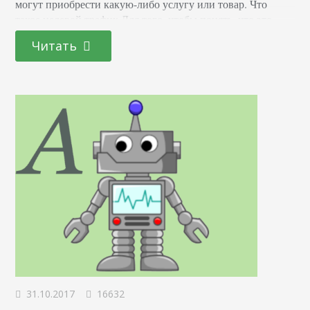
могут приобрести какую-либо услугу или товар. Что
такое целевой трафик Для того, чтобы понять, что это
такое, давайте рассмотрим пример на магазине,
Читать
специализирующемся на продаже детских колясок
премиум класса. Первое, что необходимо сделать,
определить кто наши клиенты. Так как стоимость всех
позиций…
31.10.2017
16632