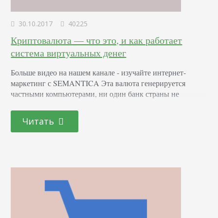
30.10.2017
40225
Криптовалюта — что это, и как работает
система виртуальных денег
Больше видео на нашем канале - изучайте интернет-
маркетинг с SEMANTICA Эта валюта генерируется
частными компьютерами, ни один банк страны не
принимает участие в её создании и не контролирует ее.
Самой известной криптовалютой является Биткоин, но на
Читать
сегодняшний день существует множество других видов:
Лаиткоин, Эфириум и др. Введение в тему Оборот
криптовалют в мире является полностью
децентрализованным процессом, который происходит
напрямую…