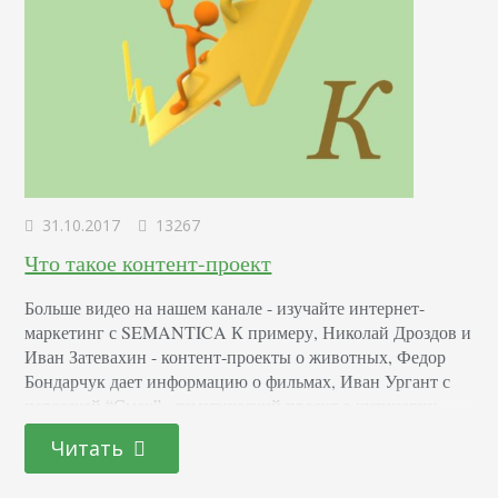
31.10.2017
13267
Что такое контент-проект
Больше видео на нашем канале - изучайте интернет-
маркетинг с SEMANTICA К примеру, Николай Дроздов и
Иван Затевахин - контент-проекты о животных, Федор
Бондарчук дает информацию о фильмах, Иван Ургант с
передачей “Смак” - тематический проект о кулинарии,
Валдис Пельш и Леонид Якубович - развлечения, а
Читать
Анатолий Вассерман - контент-проект общей
направленности. Виды контент-проектов в Интернете