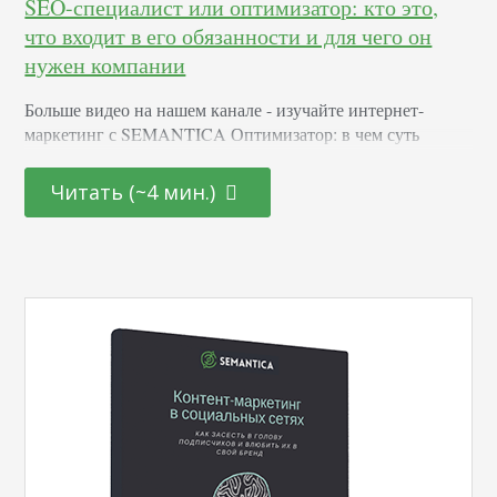
SEO-специалист или оптимизатор: кто это,
что входит в его обязанности и для чего он
нужен компании
Больше видео на нашем канале - изучайте интернет-
маркетинг с SEMANTICA Оптимизатор: в чем суть
профессии Сеошники работают с сайтом клиента. Чтобы
ресурс попал в топ, специалисты делают следующее:
Читать (~4 мин.)
Проводят аудит ресурса. Выясняют, что не так с
продвигаемым сайтом, и как можно исправить ситуацию.
Исправляют технические недоработки. Ищут ошибки в
коде, структуре и устраняют их. Наращивают ссылочную
массу. Сеошники ищут авторитетные…