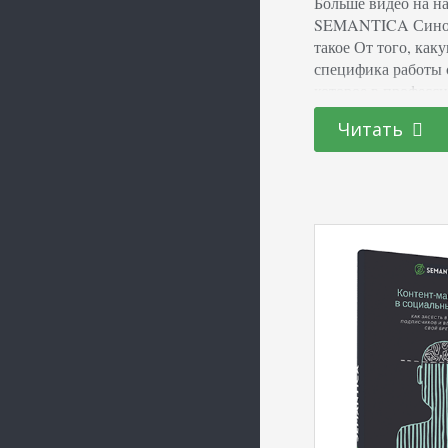
Больше видео на на
SEMANTICA Синони
такое От того, каку
специфика работы 
которое в професс
предполагает изме
Читать
сохранении содерж
новостной ресурс.
крупных порталов