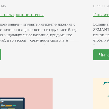
346
11.11.2
н электронной почты
Инвайт
шем канале - изучайте интернет-маркетинг с
Больше в
очтового ящика состоит из двух частей, где
SEMANTIC
тся индивидуальное название, придуманное
приглашен
ин), а во второй – сразу после символа @ —
чтобы на
омена, которое является общим для всех
Вы созда
в. Например: у нас есть электронный адрес
подписчи
Чит
u, где ivanov123 — уникальное
рекламу,
звание ящика, а…