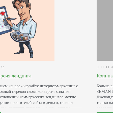
72
11.11.2
ерсия лендинга
Копипа
шем канале - изучайте интернет-маркетинг с
Больше в
ный перевод слова конверсия означает
SEMANTIC
 отношении коммерческих лендингов можно
Джоконду
ении посетителей сайта в деньги, главная
только н
ар и получить прибыль. То есть, если на
отображе