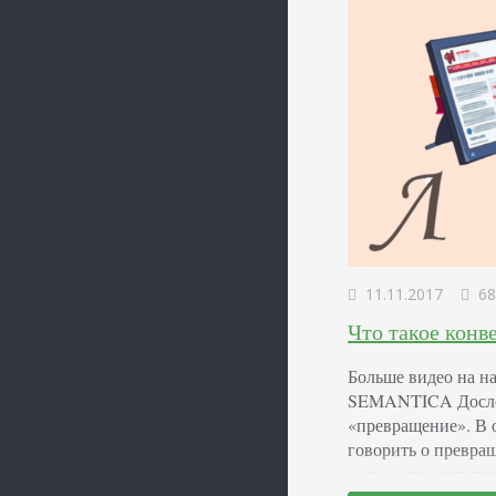
11.11.2017
68
Что такое конв
Больше видео на на
SEMANTICA Дослов
«превращение». В
говорить о превращ
цель — продать тов