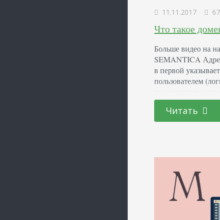
11.11.2017
67
Что такое доме
Больше видео на на
SEMANTICA Адрес п
в первой указывае
пользователем (лог
пишется название д
электронных ящико
Читать
ivanov123@yandex.r
индивидуальное на