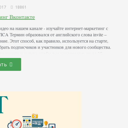
017
18861
инг Вконтакте
идео на нашем канале - изучайте интернет-маркетинг с
A Термин образовался от английского слова invite –
ие. Этот способ, как правило, используется на старте,
брать подписчиков и участников для нового сообщества.
ли группу и хотите, чтобы она наполнялась не по 10
ков в месяц, а в разы быстрее. Можно разместить
ать
 привлекать естественный трафик по ссылкам, делать…