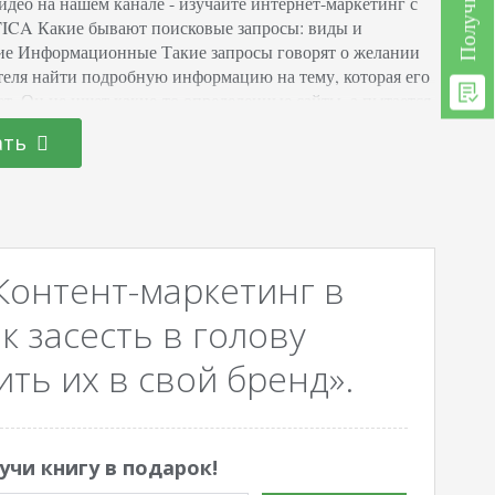
идео на нашем канале - изучайте интернет-маркетинг с
CA Какие бывают поисковые запросы: виды и
ие Информационные Такие запросы говорят о желании
теля найти подробную информацию на тему, которая его
ет. Он не ищет какие-то определенные сайты, а пытается
 данные, вызывающие доверие. К информационным
ать
 относятся следующие вопросы: Как приготовить ужин?
ебенок плачет по ночам? История России.…
Контент-маркетинг в
к засесть в голову
ть их в свой бренд».
учи книгу в подарок!