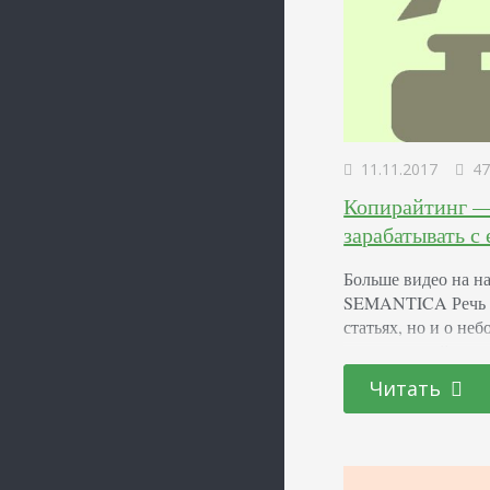
11.11.2017
47
Копирайтинг — 
зарабатывать с
Больше видео на на
SEMANTICA Речь ид
статьях, но и о не
лендинге, нейминге
процесс создания 
Читать
обычных статей тем
но и на поисковых
если в…