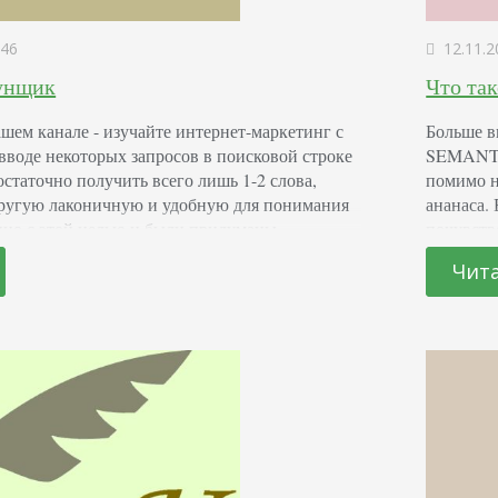
46
12.11.2
дунщик
Что так
шем канале - изучайте интернет-маркетинг с
Больше в
оде некоторых запросов в поисковой строке
SEMANTIC
достаточно получить всего лишь 1-2 слова,
помимо н
ругую лаконичную и удобную для понимания
ананаса.
но с этой целью и были придуманы
почувств
ики Яндекса. При вводе таких запросов как,
нужны в 
Чит
ля к доллару, пользователь сразу же увидит
страницу