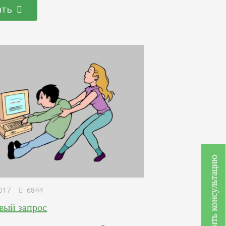
 являющее собой воплощение реального человека. Но
ать
м показывают такую же картину, только говорят, что
ртрета – другой человек,…
Получить консультацию
017
6844
вый запрос