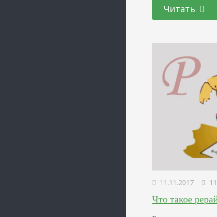
страницу в месяц п
Читать
купили, конверсия 
(2/1000х100).…
11.11.2017
11
Что такое рера