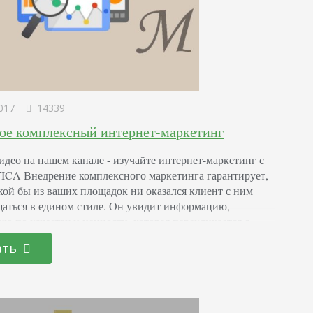
017
14339
кое комплексный интернет-маркетинг
идео на нашем канале - изучайте интернет-маркетинг с
A Внедрение комплексного маркетинга гарантирует,
акой бы из ваших площадок ни оказался клиент с ним
щаться в едином стиле. Он увидит информацию,
ую по качеству и ценности, которая перекликается с
лью и миссией компании. Услугу комплексного
ать
-маркетинга обычно предоставляют агентства или
специалистов. Отдельные фрилансеры таким
тся…