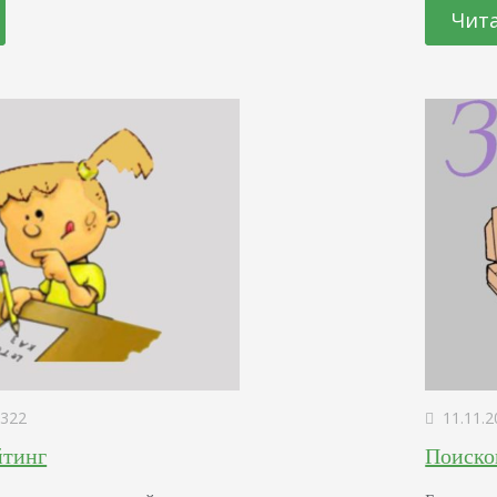
ришло 1000 посетителей, и 20 из них что-то
мазками,
Чит
по цели «покупка товара» будет 2%
вдруг на
автор по
322
11.11.2
йтинг
Поиско