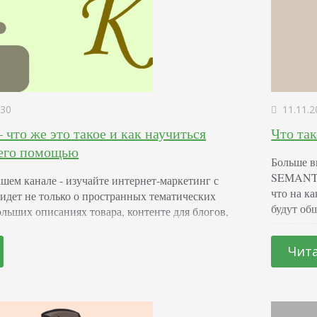
30
11.11.2
что же это такое и как научиться
Что та
 его помощью
Больше в
SEMANTIC
шем канале - изучайте интернет-маркетинг с
что на к
ет не только о пространных тематических
будут об
больших описаниях товара, контенте для блогов,
одинаков
. SEO-копирайтинг: что это значит Это
общей це
оптимизированных текстов. Они отличаются от
Чит
интернет
, что ориентированы не только на читателей,
команды 
 роботов. Текст считается оптимизированным,
занимаю