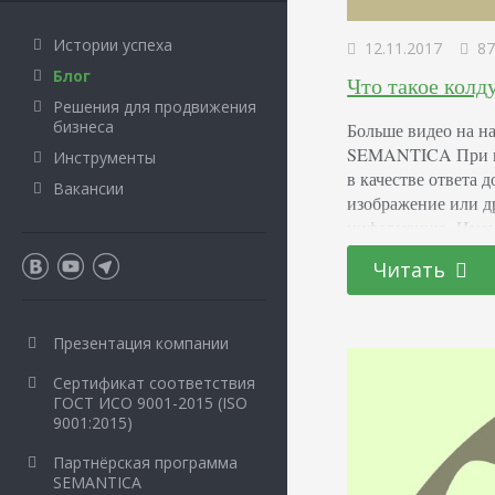
Истории успеха
12.11.2017
87
Блог
Что такое кол
Решения для продвижения
бизнеса
Больше видео на на
SEMANTICA При вв
Инструменты
в качестве ответа 
Вакансии
изображение или д
информацию. Имен
поисковые колдунщ
Читать
например, курс руб
прямой…
Презентация компании
Сертификат соответствия
ГОСТ ИСО 9001-2015 (ISO
9001:2015)
Партнёрская программа
SEMANTICA