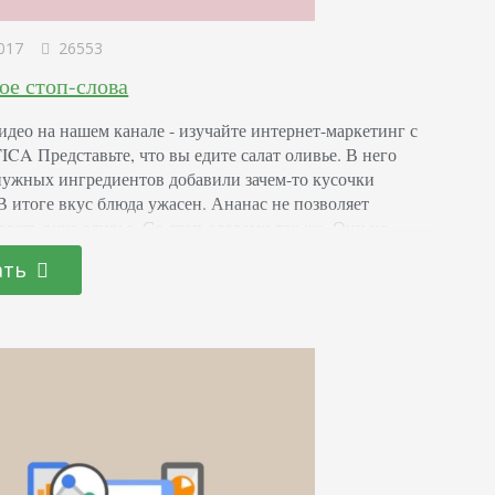
017
26553
ое стоп-слова
идео на нашем канале - изучайте интернет-маркетинг с
A Представьте, что вы едите салат оливье. В него
ужных ингредиентов добавили зачем-то кусочки
 В итоге вкус блюда ужасен. Ананас не позволяет
овать вкус оливье. Со стоп-словами так же. Они не
тексте. Они не дают поисковым роботам ранжировать
ать
. Они не влияют на смысл текста. Они не…