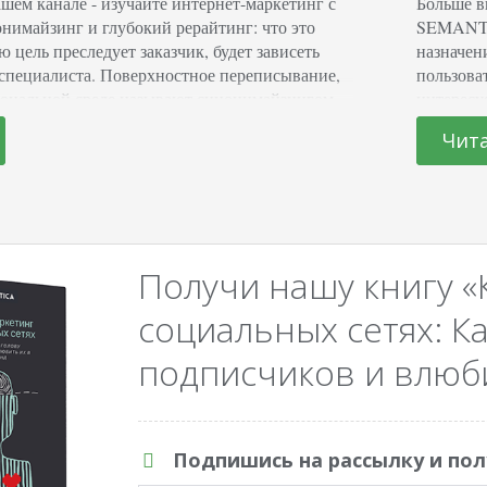
шем канале - изучайте интернет-маркетинг с
Больше в
майзинг и глубокий рерайтинг: что это
SEMANTI
ю цель преследует заказчик, будет зависеть
назначен
специалиста. Поверхностное переписывание,
пользова
иональной среде называют синонимайзингом,
интересу
нение средств выражения при полном
отыскать
Чит
ания. Допустим, вы ведете локальный
запросам
 Новую информацию вы берете с более
Почему р
. Чтобы не…
Получи нашу книгу «
социальных сетях: Ка
подписчиков и влюби
Подпишись на рассылку и пол