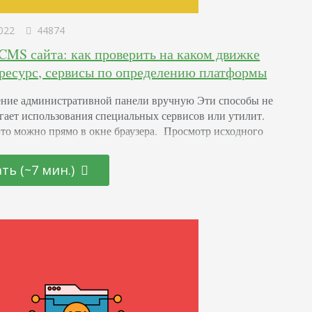
022
44874
 CMS сайта: как проверить на каком движке
 ресурс, сервисы по определению платформы
ние административной панели вручную Эти способы не
гает использования специальных сервисов или утилит.
это можно прямо в окне браузера. Просмотр исходного
 этого откройте html-код страницы, используя команду
. Затем вызовите поисковую строку с помощью
ть (~7 мин.)
ии клавиш CTRL + G и введите там тег «generator».
е самый эффективный – эту строчку можно удалить без