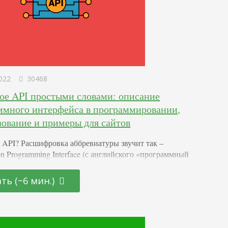
022
30468
кое API простыми словами: описание
ммного интерфейса в программировании,
зование и примеры для сайтов
е API? Расшифровка аббревиатуры звучит так –
on Programming Interface (с английского «программный
с приложения»). По сути, это описание способов,
 одна компьютерная программа взаимодействует с
ть (~6 мин.)
Эти технологии используются практически везде – на
айтах с плохим дизайном и в супертехнологичных ПО.
 принципы работы Функционально это набор
нтов и способов, с помощью которых программы