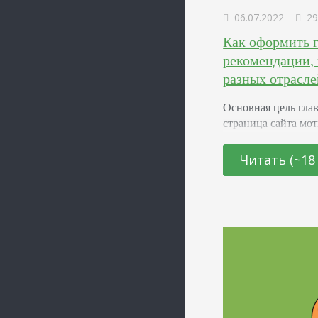
06.07.2022
29
Как оформить г
рекомендации, 
разных отрасле
Основная цель гла
страница сайта мот
подробно ознакоми
Кроме того, она за
Читать (~18
занимаетесь, что п
другую компанию. 
информативной и 
цветовая гамма, о
некачественный ви