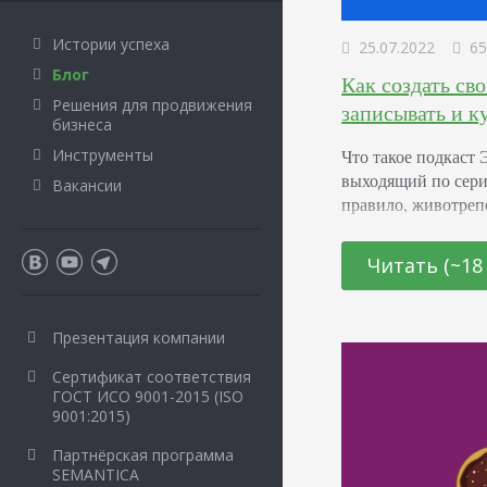
Истории успеха
25.07.2022
65
Блог
Как создать сво
Решения для продвижения
записывать и к
бизнеса
Что такое подкаст 
Инструменты
выходящий по сери
Вакансии
правило, животре
связанные с психо
рассказываются ис
Читать (~18
длительность каждо
выход регулярный.
строгих законов о
Презентация компании
Важно еще, как…
Сертификат соответствия
ГОСТ ИСО 9001-2015 (ISO
9001:2015)
Партнёрская программа
SEMANTICA