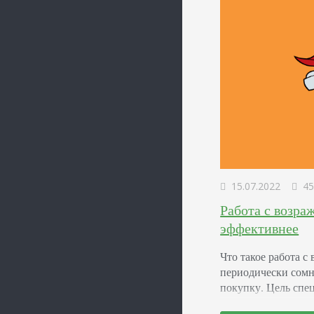
15.07.2022
45
Работа с возра
эффективнее
Что такое работа 
периодически сомн
покупку. Цель спе
покупатель не може