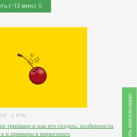
 здесь можно закупить беклинки на все время работы
ть (~13 мин.)
есурса. Закупка на сайте-доноре происходит раз и
. GoGetLinks Одна из первых платформ подобного рода
ет с 2009…
Получить консультацию
022
8142
ое трипваер и как его создать: особенности
та и примеры в маркетинге