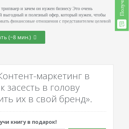
е трипваер и зачем он нужен бизнесу Это очень
й выгодный и полезный офер, который нужен, чтобы
вать финансовые отношения с представителем целевой
, превратить его из контакта в реального покупателя и
ить к основной покупке. Задача этого инструмента
ть (~8 мин.)
– не закрыть потребность клиента полностью, а создать
сть в полноценном товаре. Место трипваера в воронке
Это первый…
Контент-маркетинг в
к засесть в голову
ть их в свой бренд».
учи книгу в подарок!