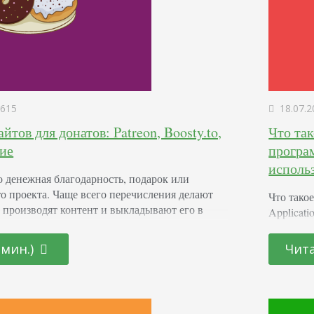
615
18.07.2
айтов для донатов: Patreon, Boosty.to,
Что та
гие
програ
исполь
о денежная благодарность, подарок или
о проекта. Чаще всего перечисления делают
Что тако
е производят контент и выкладывают его в
Applicati
мевается, что так можно поддержать или
интерфей
века за его труд. Иногда переводят средства и
которыми
 мин.)
Чита
апример, чтобы получить доступ к платным
другой. 
аготворительность. В статье мы собрали
старых с
 чтобы…
Основные
инструме