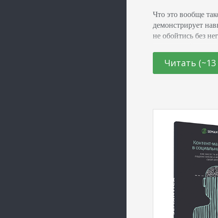
Что это вообще та
демонстрирует нав
не обойтись без не
соискателей и важ
работодателей. Сп
Читать (~13
демонстрировать т
наглядным онлайн-
увидеть, что вы мо