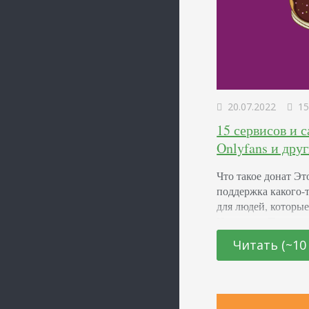
20.07.2022
15
15 сервисов и с
Onlyfans и дру
Что такое донат Эт
поддержка какого-т
для людей, которы
Интернет. Подразу
поблагодарить чело
Читать (~10
в других целях, н
выпускам или на бл
лучшие площадки,