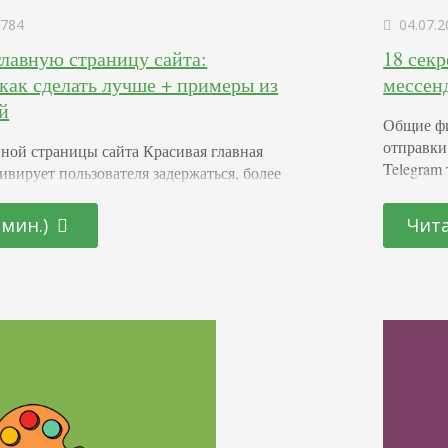
784
04.07.2
лавную страницу сайта:
18 сек
как сделать лучше + примеры из
мессен
й
Общие ф
отправки
вной страницы сайта Красивая главная
Telegram
ивирует пользователя задержаться, более
уж и секр
ться с информацией, товарами, услугами.
есть. Фо
 несколько секунд должна рассказать, чем вы
 мин.)
Чита
выбрать 
редлагаете, почему нужно выбрать вас, а не
или курс
Она должна быть стильной, современной,
функциональной. Неправильно подобранная
тсутствие ключевой информации,
зуальный контент, нечитабельный текст,…