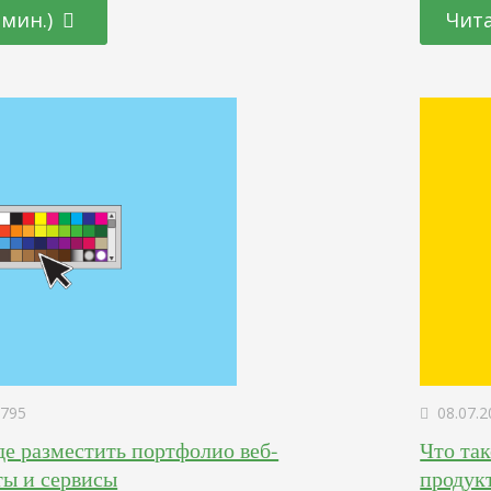
ретение конкретного товара здесь и сейчас –
ссылок –
 мин.)
Чита
Некоторые продавцы оказывают давление на
вашего р
тактика часто приводит к обратному эффекту –
навсегда
верие и психологический…
– работа
795
08.07.2
где разместить портфолио веб-
Что так
ты и сервисы
продук