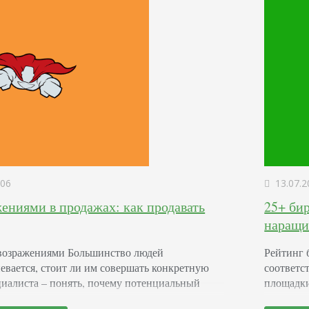
обменив
06
13.07.2
жениями в продажах: как продавать
25+ би
наращи
с возражениями Большинство людей
Рейтинг 
евается, стоит ли им совершать конкретную
соответс
циалиста – понять, почему потенциальный
площадки
т принять решение, развеять все подозрения и
сервисов