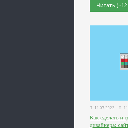
убедить, что приоб
Читать (~12
хорошее решение. 
посетителя. Такая 
это вызывает недо
11.07.2022
11
Как сделать и 
дизайнера: сай