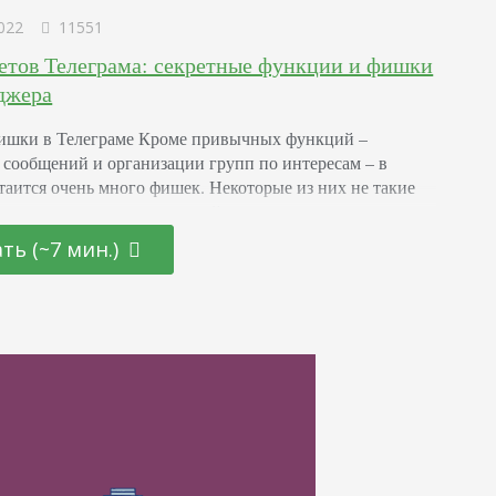
022
11551
ретов Телеграма: секретные функции и фишки
джера
ишки в Телеграме Кроме привычных функций –
 сообщений и организации групп по интересам – в
 таится очень много фишек. Некоторые из них не такие
етные, вот только не каждый догадается, что они там
рматирование стиля текста В мессенджере вы можете
ть (~7 мин.)
начертание текста самостоятельно: выделить жирным
ивом, подчеркнуть или зачеркнуть, а также скрыть…