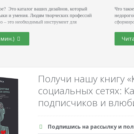
кое? Это каталог ваших дизайнов, который
Что тако
ыки и умения. Людям творческих профессий
недорого
го – это необходимый инструмент для
сформиро
ный критерий для найма со стороны
аудитории
исок выполненных задач должен в полной мере
подготов
 мин.)
Чита
алант, профессионализм и выступать
воронки 
резюме. Потенциальный заказчик должен
потребно
жете и в каких стилях работаете. Какая…
продаж 
Получи нашу книгу «
социальных сетях: Ка
подписчиков и влюби
Подпишись на рассылку и пол