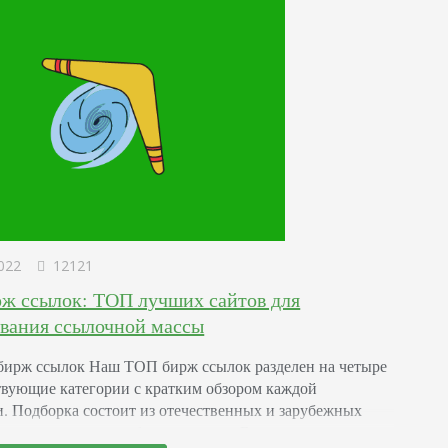
аются информацией и…
022
12121
рж ссылок: ТОП лучших сайтов для
вания ссылочной массы
бирж ссылок Наш ТОП бирж ссылок разделен на четыре
твующие категории с кратким обзором каждой
. Подборка состоит из отечественных и зарубежных
 – постарались подобрать лучшие. Биржи вечных