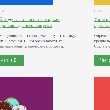
10
22.07.2
й подкаст: с чего начать, как
Узнать
уда выкладывать выпуски
сделан
Это аудиоконтент на определенную тематику,
Определе
ям и сезонам. В нем обсуждаются, как
предпола
пещущие общечеловеческие проблемы,
Сделать 
логией, политикой, социумом или
кода Для
тории о знаменитых людях и событиях;
CTRL + U
 мин.)
Чита
го эпизода более или менее одинаковая,
комбинац
 Это сравнительно новый формат и каких-то
Способ н
н пока не сформулировал. Форматы подкастов
вреда…