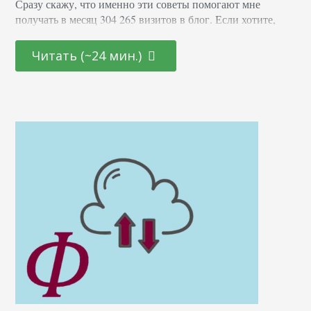
Сразу скажу, что именно эти советы помогают мне
получать в месяц 304 265 визитов в блог. Если хотите,
чтобы каждая контент-единица приносила еще больше
трафика, воспользуйтесь советами ниже. 1. Публикуйте
Читать (~24 мин.)
больше статей «X vs.Y» Это статьи-сравнения, например:
Unisender vs MailChimp: что лучше? Какой коллтрекинг
выбрать — Alytics или Calltouch? Такие статьи отлично
собирают трафик по нескольким причинам. Во-первых,
сами ключевые…