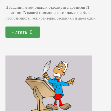
Прошлым летом решили отдохнуть с друзьями IT-
шниками. В нашей компании кого только ни было:
программисты, копирайтеры, сеошники и даже один
SMM-менеджер. Последний стал «звездой» нашего
отдыха – шутки о нем ходят до сих пор. А все потому, что
Читать
в самый неожиданный момент он мог сказать: «Погодите,
мне нужно залить видос в Инсту!». Вся компания
замирала минут на 5-10, после чего…