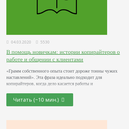
04.03.2020
5530
В помощь новичкам: истории копирайтеров о
работе и общении с клиентами
«Грамм собственного опыта стоит дороже тонны чужих
наставлений». Эта фраза идеально подходит для
копирайтеров, когда дело касается работы и
коммуникаций с клиентами. Каждое новое
сотрудничество приносит новый опыт и позволяет делать
Читать (~10 мин.)
какие-то выводы для себя. И хотя научиться на чужих
ошибках и достижениях сложно, возможно начинающим
авторам будут полезны выводы других копирайтеров.
Рассказала о ситуациях, ставших поучительными для
меня, и…