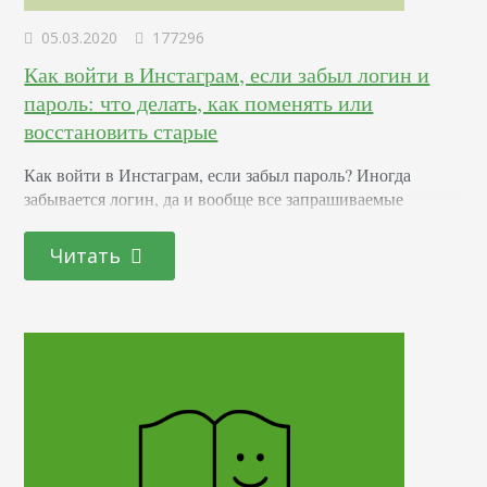
05.03.2020
177296
Как войти в Инстаграм, если забыл логин и
пароль: что делать, как поменять или
восстановить старые
Как войти в Инстаграм, если забыл пароль? Иногда
забывается логин, да и вообще все запрашиваемые
данные. В некоторых случаях система может никак не
реагировать, даже если все символы были введены
Читать
корректно. А вдруг все дело в том, что вас взломали? В
такой ситуации важно знать, каким образом можно
обезопасить себя от постороннего вмешательства и
вернуть доступ к социальной сети, если…