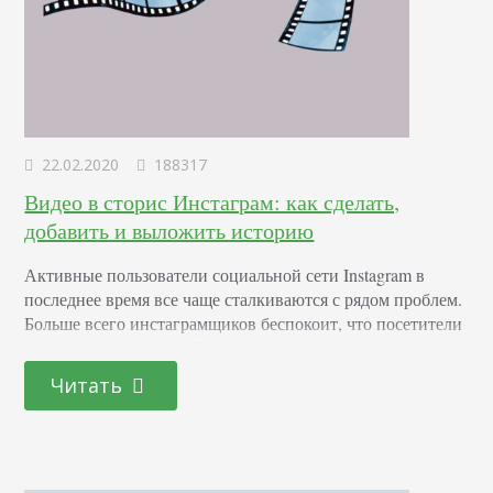
22.02.2020
188317
Видео в сторис Инстаграм: как сделать,
добавить и выложить историю
Активные пользователи социальной сети Instagram в
последнее время все чаще сталкиваются с рядом проблем.
Больше всего инстаграмщиков беспокоит, что посетители
редко просматривают Истории, привлечение новых
подписчиков без рекламных записей практически
Читать
невозможно, охваты неизменно падают. Ничего
удивительного — соцсеть стремительно разрастается,
выкладываемого контента становится все больше. К
сожалению, перспективы неутешительны. Если не
привлекать юзеров чем-то необычным, проблема сама