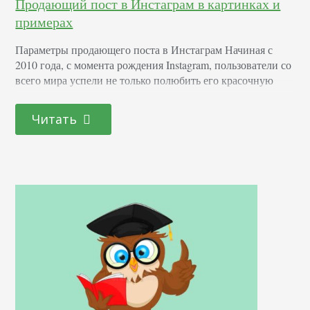
Продающий пост в Инстаграм в картинках и
примерах
Параметры продающего поста в Инстаграм Начиная с
2010 года, с момента рождения Instagram, пользователи со
всего мира успели не только полюбить его красочную
ленту, но и использовать его как средство продвижения
своих брендов. С его помощью активные
Читать
предприниматели ежедневно увеличивают свои доходы.
И мы в этой статье расскажем, как в этом помогает
продающий пост в Инстаграм, с примерами реальных
фотографий…