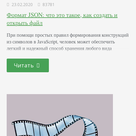
23.02.2020
83781
Формат JSON: что это такое, как создать и
открыть файл
При помощи простых правил формирования конструкций
из символов в JavaScript, человек может обеспечить
легкий и надежный способ хранения любого вида
информации, будь то обычное число, целые строки или
огромное количество различных объектов, выраженных в
Читать
простом тексте. Помимо этого, формат JSON
используется для объединения между собой объектов и
структуры данных в виде набора компонентов, формируя
тем самым программные единицы, позволяющие
хранить…