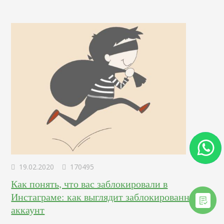
появилась функция прикрепления линков на сторонние
ресурсы – пользователю лишь нужно сделать свайп вверх,
и он уже на другом сайте. Удобно, не правда ли?
Особенно любят прибегать к…
19.02.2020
170495
Как понять, что вас заблокировали в
Инстаграме: как выглядит заблокированный
аккаунт