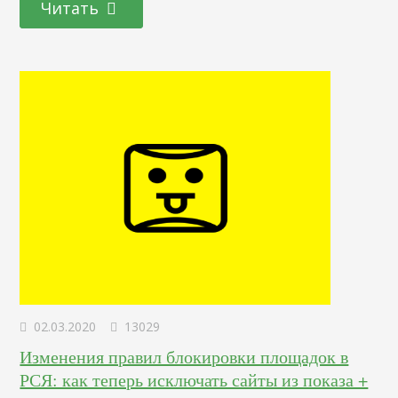
Читать
Рассмотрим, что это такое — семантическое ядро сайта —
и для чего оно нужно для текстов, как правильно его
собрать. Понятие СЯ Семантическое ядро —
упорядоченный набор фраз…
02.03.2020
13029
Изменения правил блокировки площадок в
РСЯ: как теперь исключать сайты из показа +