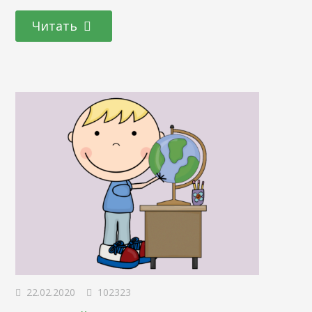
через новый компьютер – как соединить учетки Instagram
и Facebook, синхронизировать привязку и почему
Читать
синхронизация профилей может не получаться.
Рассмотрим каждый из вопросов в сегодняшней статье.
Зачем это делать Если вы ищите ответы, значит хотите
получить ряд дополнительных функций. Подвязка
позволяет:…
22.02.2020
102323