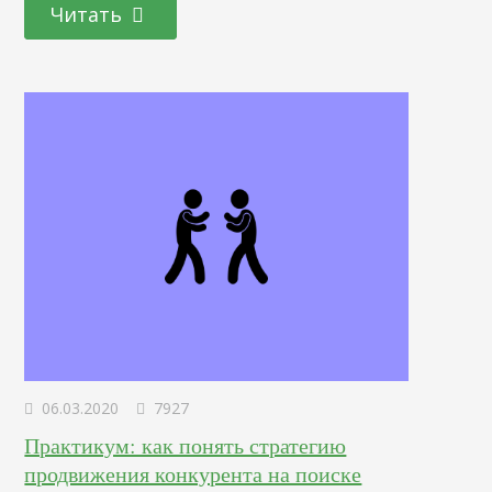
шаблон для постов в Инстаграм самостоятельно. Где
Читать
используются и для чего нужны Сначала определимся,
что это такое. Шаблонные заготовки — это макеты для
оформления. Чаще всего это специально созданные
изображения, которые являются основой…
06.03.2020
7927
Практикум: как понять стратегию
продвижения конкурента на поиске