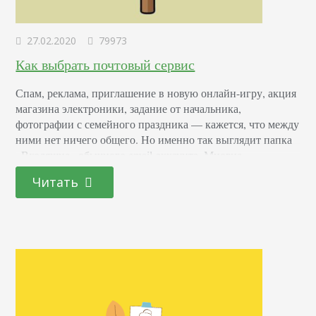
27.02.2020
79973
Как выбрать почтовый сервис
Спам, реклама, приглашение в новую онлайн-игру, акция
магазина электроники, задание от начальника,
фотографии с семейного праздника — кажется, что между
ними нет ничего общего. Но именно так выглядит папка
«Входящие» обычного email-аккаунта. Многие
рекомендуют использовать два аккаунта: рабочий (для
Читать
деловой переписки) и личный (для всего остального). Но
что, если просто использовать сервисы почты
оптимальнее? Временная почта Иногда вам приходится
регистрироваться…