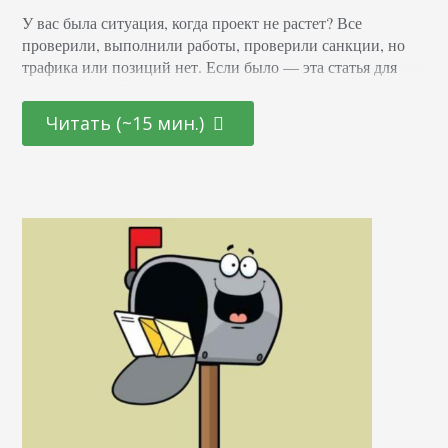
У вас была ситуация, когда проект не растет? Все
проверили, выполнили работы, проверили санкции, но
трафика или позиций нет. Если было — эта статья для
вас. Разберем 7 полезных фишек, которые помогут при
стагнации проекта. Будем копаться в отчетах Google
Читать (~15 мин.)
Analytics и искать варианты дальнейшего развития сайта.
Начинаем с основных понятий и метрик На главной
странице Google Analytics — малоинформативная…