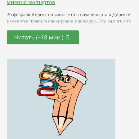
мнения экспертов
26 февраля Яндекс объявил, что в начале марта в Директе
изменятся правила блокировки площадок. Это значит, что
даже если вы исключили сайт из показа ваших
объявлений, при некоторых условиях система все равно
Читать (~18 мин.)
продолжит показывать рекламу. Ведущий специалист по
интернет-рекламе Татьяна Макарова рассказала, что
теперь делать. А еще мы попросили сторонних экспертов
прокомментировать ситуацию. Кратко про РСЯ для тех,
кто в…