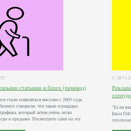
35
28.11.2
старыми статьями в блоге (перевод)
Реклама
сотрудн
и стали появляться массово с 2005 года.
бизнесе говорили, что такие площадки
"Если ваш
трафика, который затем очень легко
Билл Гей
лиды и продажи. Посмотрите сами на эту
продвиже
neur от 2006 года. Уже тогда маркетологи
специфик