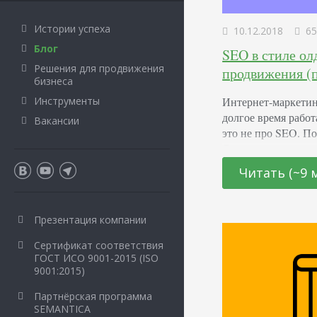
Истории успеха
10.12.2018
65
Блог
SEO в стиле ол
Решения для продвижения
продвижения (п
бизнеса
Интернет-маркетинг
Инструменты
долгое время рабо
Вакансии
это не про SEO. П
Оптимизаторы выпо
отслеживают измен
Читать (~9 
набор рекомендаци
поговорим о том, ч
работали превосхо
Презентация компании
Сертификат соответствия
ГОСТ ИСО 9001-2015 (ISO
9001:2015)
Партнёрская программа
SEMANTICA