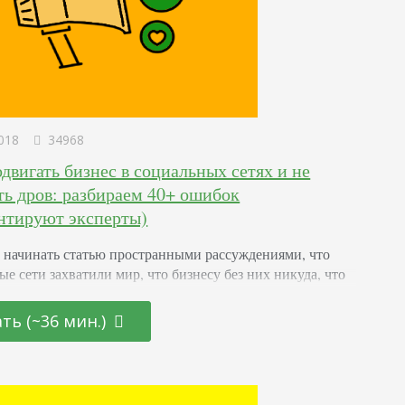
018
34968
двигать бизнес в социальных сетях и не
ть дров: разбираем 40+ ошибок
нтируют эксперты)
у начинать статью пространными рассуждениями, что
ые сети захватили мир, что бизнесу без них никуда, что
 залог безбедной старости. Я считаю профессию
 излишне романтизированной. Вчерашние выпускники
ть (~36 мин.)
 сегодня ищут вакансии в модных, даже бутиковых,
х. У меня есть знакомая, которая неплохо
ировала флэтлэи — красивые раскладки предметов.
аботает SMMщицей в одной из городских кофеен.…