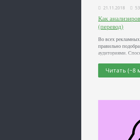
21.11.2018
53
Как анализиров
(перевод)
Во всех рекламных
правильно подобр
аудиториями. Спос
ключевых показате
пользователями. К
Читать (~8 
вашими кампаниями
координировать об
продвижения. Но к