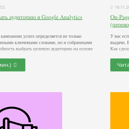
52
16.11.2
ать аудиторию в Google Analytics
On-Page
(перево
 кампаниях успех определяется не только
У вас ест
анными ключевыми словами, но и собранными
выдачи. В
обность выбрать целевую аудиторию на основе
Как сдела
лей даст вам возможность работать с теплыми
контент,
роме того, аудитории — это мост между
выдачи? 
мин.)
Чита
 и даже каналами. Рекламодатели могут
такое оп
ъявления и контент по всем направлениям
ак определить, правильно ли вы отобрали…