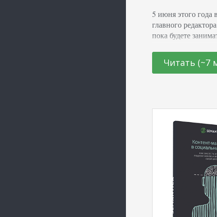
5 июня этого года 
главного редактора
пока будете занима
занимаетесь сейчас
PromoPult.ru. Дела
Читать (~7 
прочими делами с к
бизнеса в инхаус 