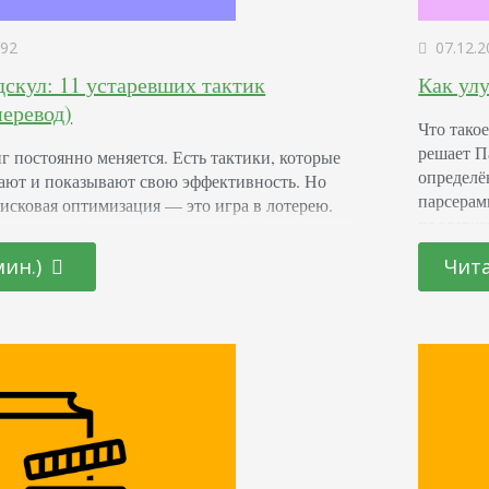
92
07.12.2
дскул: 11 устаревших тактик
Как ул
еревод)
Что тако
решает П
 постоянно меняется. Есть тактики, которые
определё
тают и показывают свою эффективность. Но
парсерам
оисковая оптимизация — это игра в лотерею.
поддержк
лняют набор тактик, которые работали, и
всему са
ения в ранжировании сайта. Эти тактики —
мин.)
Чита
извлекае
й. И им тоже свойственно устаревать. Сегодня
образом,
то стало олдскулом. Раньше эти способы
использо
дно, но…