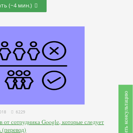
 лиды и клиентов. О том, какая именно реклама вам
ть (~4 мин.)
 вообще нужна ли — тема для отдельной статьи. Начнем
о…
Получить консультацию
018
6229
в от сотрудника Google, которые следует
 (перевод)