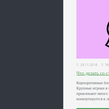
29.11.2018
56
Что делать со 
Корпоративные блог
Крупные игроки в 
привлекают много 
конвертируется в 
статью на Entrepre