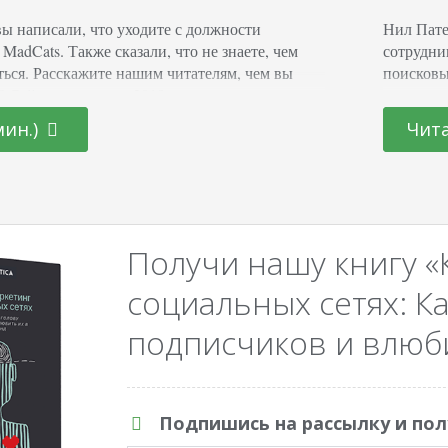
вы написали, что уходите с должности
Нил Пате
 MadCats. Также сказали, что не знаете, чем
сотрудни
ться. Расскажите нашим читателям, чем вы
поисковы
? Сейчас — с июля 2018 — я редактор в
в выдаче
ю блог, занимаюсь промо материалами и
прислуша
мин.)
Чита
онтентом. Я хотела уйти от клиентского
интересн
команду. Получилось. Работать…
держите 
Получи нашу книгу «
социальных сетях: Ка
подписчиков и влюби
Подпишись на рассылку и пол