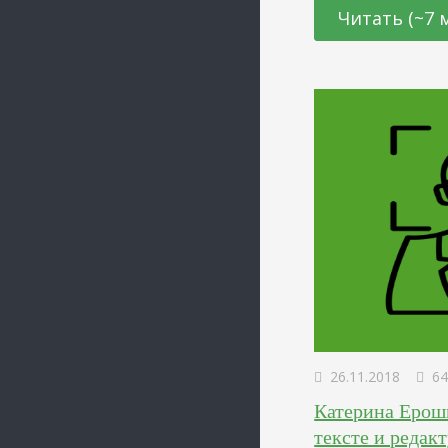
призывали других м
Читать (~7 
том, что о качеств
26.11.2018
64
Катерина Ероши
тексте и редак