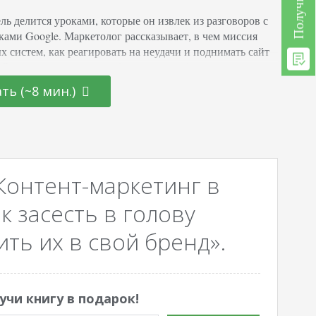
ль делится уроками, которые он извлек из разговоров с
ками Google. Маркетолог рассказывает, в чем миссия
х систем, как реагировать на неудачи и поднимать сайт
. В прошлом я допустил большую ошибку и не
лся к тому, что говорят в Google. Речь шла об одной
ть (~8 мин.)
ой SEO-стратегии. Сегодня я исправлюсь, поэтому
целых 7 уроков от Google. Сразу…
Контент-маркетинг в
к засесть в голову
ть их в свой бренд».
учи книгу в подарок!