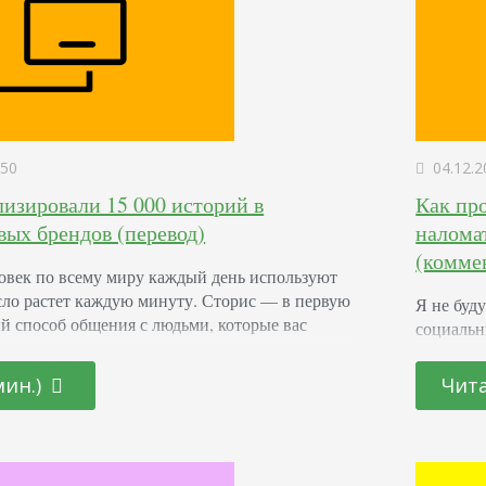
50
04.12.2
изировали 15 000 историй в
Как про
вых брендов (перевод)
налома
(комме
овек по всему миру каждый день используют
сло растет каждую минуту. Сторис — в первую
Я не буд
ый способ общения с людьми, которые вас
социальн
тороны, это возможность привлечь внимание
таргет —
чиков к определенным продуктам. На графике
SMMщика
мин.)
Чита
оста популярности этого формата на
журфаков
мах. Мы проанализировали более 15 000
компания
фотограф
Сейчас р