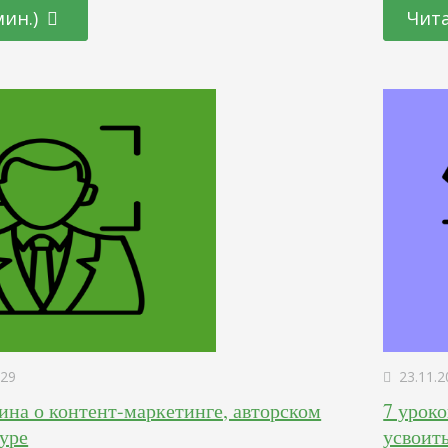
аркетологов начать вести блог. Проблема в
получить
мин.)
Чита
е мало кто думает, все считают, что ключи…
нужна, и
с самог
29
23.11.2
на о контент-маркетинге, авторском
7 уроко
туре
усвоить