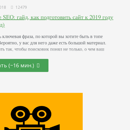
018
12479
 SEO: гайд, как подготовить сайт к 2019 году
д)
ь ключевая фраза, по которой вы хотите быть в топе
ероятно, у вас для него даже есть большой материал.
ть так, чтобы поисковик понял не только, о чем ваш
 но и почему нужно его поместить на первое место
Расскажем и покажем. Но для начала разберемся, что
ть (~16 мин.)
тимизация On-Page. On-Page SEO — что это…