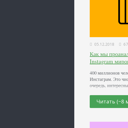
05.12.2018
67
Как мы проанал
Instagram миро
400 миллионов чел
Инстаграм. Это чи
очередь, интересн
знают. С другой с
зрителей и подпис
Читать (~8 
ниже — скорость р
различных платфор
историй…