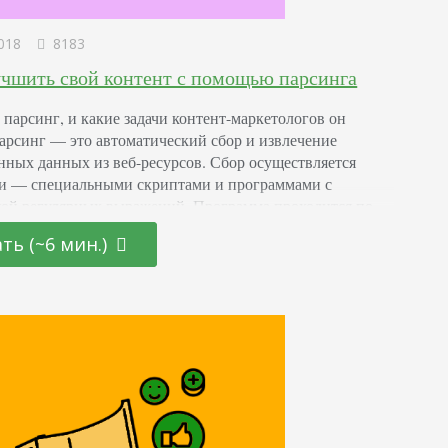
018
8183
учшить свой контент с помощью парсинга
е парсинг, и какие задачи контент-маркетологов он
арсинг — это автоматический сбор и извлечение
нных данных из веб-ресурсов. Сбор осуществляется
и — специальными скриптами и программами с
ой регулярных выражений. Программа проходится по
йту, сканируя каждую страницу, а затем находит и
ть (~6 мин.)
т данные, соответствующие параметрам поиска. Таким
 можно собирать данные из разных сайтов и
вать их…