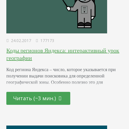
24.02.2017
177173
Коды регионов Яндекса: интерактивный урок
географии
Код региона Яндекса – число, которое указывается при
получении выдачи поисковика для определенной
географической зоны. Особенно полезно это для
парсинга или при желании посмотреть топ по запросу в
другом городе или области. О том, как продвигать
Читать (~3 мин.)
местные сайты мы уже писали здесь, а про привязку к
географическому положению – здесь. Теперь поговорим о
том, как узнать код региона, расскажем, зачем это нужно,
…