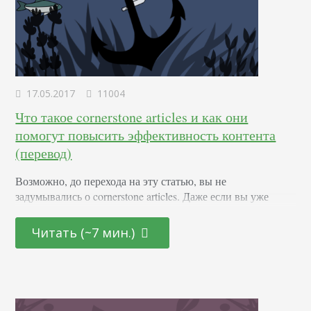
17.05.2017
11004
Что такое cornerstone articles и как они
помогут повысить эффективность контента
(перевод)
Возможно, до перехода на эту статью, вы не
задумывались о cornerstone articles. Даже если вы уже
давно создаете контент для своего сайта. Однако у вас
наверняка есть несколько статей, которые хорошо
Читать (~7 мин.)
ранжируются в поисковых системах. Возникает вопрос –
как определить, какие из этих статей являются
краеугольными для вашего блога. А за первым вопросом
тянется еще один – что делать с…