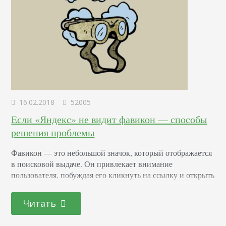
16.02.2018
52005
Если «Яндекс» не видит фавикон — способы
решения проблемы
Фавикон — это небольшой значок, который отображается
в поисковой выдаче. Он привлекает внимание
пользователя, побуждая его кликнуть на ссылку и открыть
сайт. Если человек добавляет понравившийся веб-ресурс
в «Избранное», то фавикон также остается перед ссылкой.
Читать
Фавикон — это графический файл, путь к которому
указывается в метатегах. Он создается в любом