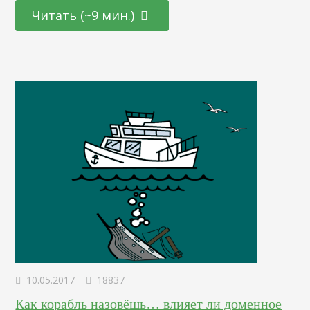
Читать (~9 мин.)
10.05.2017
18837
Как корабль назовёшь… влияет ли доменное