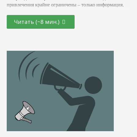
привлечения крайне ограничены – только информация,
никаких неоновых огней и мигающих лампочек. В статье
рассказываем, как лавировать в тесных рамках
Читать (~8 мин.)
оформления и обогатить свою позицию в выдаче важной
информацией. Как сделать сниппет для Гугла Сниппет
состоит из трех частей. Заголовок (title), который
описывает страницу и по совместительству…