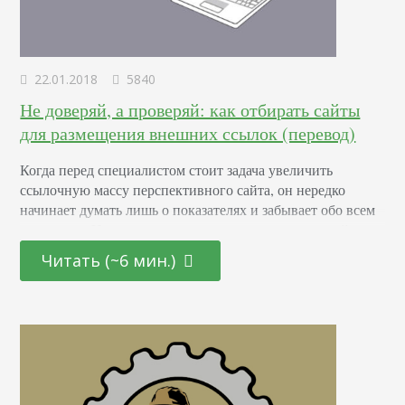
22.01.2018
5840
Не доверяй, а проверяй: как отбирать сайты
для размещения внешних ссылок (перевод)
Когда перед специалистом стоит задача увеличить
ссылочную массу перспективного сайта, он нередко
начинает думать лишь о показателях и забывает обо всем
остальном. На днях я скинула своему другу один сайт.
Приятеля сразу смутило расположение рекламных
Читать (~6 мин.)
объявлений на странице. Они отображались в верхней
части страницы под навигационной панелью, и
выглядели как разделы меню. Поэтому он на них
кликнул. Следующая проблема –…