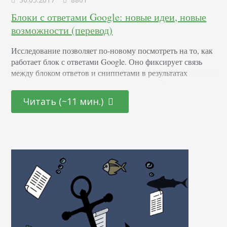
Блоки с ответами Google: новые идеи, новые
возможности (перевод)
Исследование позволяет по-новому посмотреть на то, как
работает блок с ответами Google. Оно фиксирует связь
между блоком ответов и сниппетами в результатах
поиска, показывает, как понять, что ваш сайт конкурирует
за позицию над топом выдачи (нулевую позицию). Это
Читать (~11 мин.)
еще не все. На основе этого исследования мы вывели
продвинутый способ попадания в Answer Boxes,
получили интересные данные о меняющейся значимости
графа…