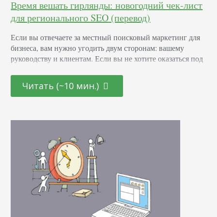
Время вешать гирлянды: новогодний чек-лист
для регионального SEO (перевод)
Если вы отвечаете за местный поисковый маркетинг для
бизнеса, вам нужно угодить двум сторонам: вашему
руководству и клиентам. Если вы не хотите оказаться под
новый год позади упряжки с оленями, изучите чек-лист,
который мы для вас подготовили. Он поможет вам
Читать (~10 мин.)
получить максимум охвата, прибыли, и сделает
победителем каждого члена вашей компании. Проверьте и
уточните информацию о местных компаниях Если не…