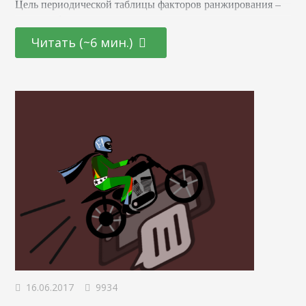
Цель периодической таблицы факторов ранжирования –
помочь сфокусироваться на вещах, которые важны для
успеха в поисковой оптимизации. Разумеется, она не
Читать (~6 мин.)
может охватить 200 факторов ранжирования и тысячи
субфакторов, которые тоже влияют на позиции в выдаче.
Вместо этого таблица предлагает широкий взгляд на
фундаментальные принципы, которые лежат…
16.06.2017
9934