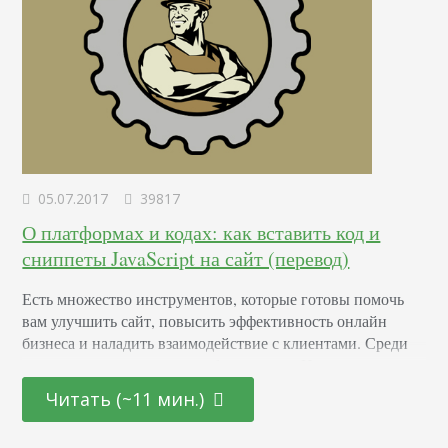
05.07.2017
39817
О платформах и кодах: как вставить код и
сниппеты JavaScript на сайт (перевод)
Есть множество инструментов, которые готовы помочь
вам улучшить сайт, повысить эффективность онлайн
бизнеса и наладить взаимодействие с клиентами. Среди
таких инструментов много бесплатных. Но что если вы
не веб-разработчик и не знаете, как установить их на свой
Читать (~11 мин.)
сайт? Это большое препятствие. Как бы иронично это не
звучало, но у бизнеса, который разрабатывает полезные