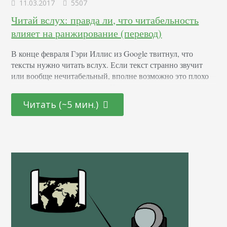
11.03.2017
5507
Читай вслух: правда ли, что читабельность
влияет на ранжирование (перевод)
В конце февраля Гэри Иллис из Google твитнул, что
тексты нужно читать вслух. Если текст странно звучит
или вообще нечитабельный, вполне возможно это плохо
скажется на ранжировании. Конечно, сразу последовало
обсуждение. Некоторые оптимизаторы не захотели верить
Читать (~5 мин.)
в правдивость этого утверждения, поскольку по-
прежнему считают насыщение контента ключевыми
словами оправданной стратегией. Да, возможно так и есть
для языков с небольшим географическим ареалом.…