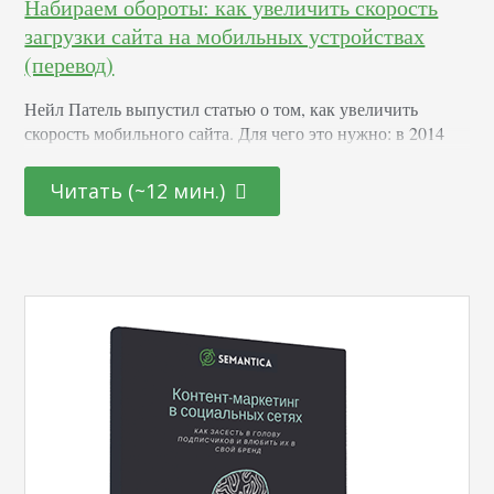
Набираем обороты: как увеличить скорость
загрузки сайта на мобильных устройствах
(перевод)
Нейл Патель выпустил статью о том, как увеличить
скорость мобильного сайта. Для чего это нужно: в 2014
году сайт Walmart загружался на мобильных устройствах
7 секунд, демонстрируя пользователям белый экран. За
Читать (~12 мин.)
год Walmart сократил время загрузки страницы до 2.9
секунд. 4 секунды удалось срезать за счет сокращения
барьеров, препятствующих загрузке: упрощения кода
JavaScript, удаления медленных шрифтов, оптимизации
изображений. Увеличение скорости…