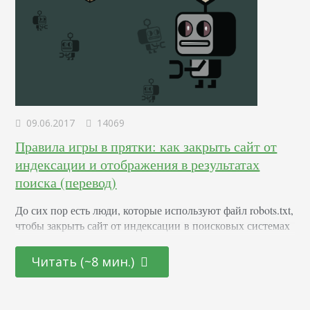
09.06.2017
14069
Правила игры в прятки: как закрыть сайт от
индексации и отображения в результатах
поиска (перевод)
До сих пор есть люди, которые используют файл robots.txt,
чтобы закрыть сайт от индексации в поисковых системах
и убрать его из результатов поиска. Объясним, почему
файла robots.txt для этих целей недостаточно и что нужно
Читать (~8 мин.)
сделать, чтобы страница или домен не появлялись в
выдаче. Самый очевидный способ скрыть нежелательные
страницы из поисковой выдачи – закрыть их от