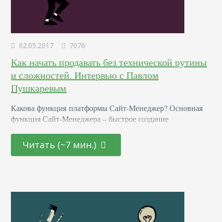
02.05.2017
7076
Как начать продавать без технической рутины
и сложностей. Интервью с Павлом
Пушкаревым
Какова функция платформы Сайт-Менеджер? Основная
функция Сайт-Менеджера – быстрое создание
полноценного интернет-магазина и удобное управление
сайтом. Какие возможности предоставляет Сайт-
Читать (~7 мин.)
Менеджер? Чем он полезен людям? Максимальную
практическую пользу извлекают стартапы, которым
нужно быстро создать сайт и проверить гипотезу «взлетит
/ не взлетит», и малый бизнес, у которого нет времени и
бюджета на длительную разработку сайта в студии.
Первая версия Сайт-Менеджера вышла в…