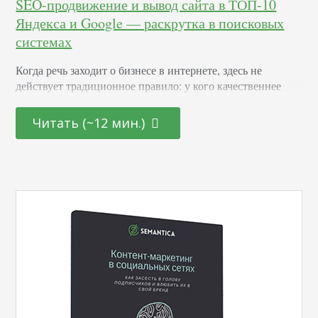
SEO-продвижение и вывод сайта в ТОП-10
Яндекса и Google — раскрутка в поисковых
системах
Когда речь заходит о бизнесе в интернете, здесь не
действует традиционное правило: у кого качественнее
предложение, тот и успешнее. В данном случае
правильнее будет сказать: чей сайт занимает первые
Читать (~12 мин.)
строчки в результатах выдачи поисковых запросов, тот и
на коне. По этой причине, создание и продвижение
сайтов в Яндексе и Google в ТОП-10 сегодня является
важной темой. Именно о ней мы…