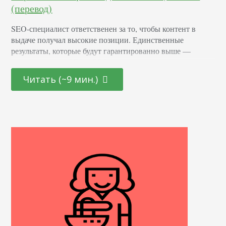
(перевод)
SEO-специалист ответственен за то, чтобы контент в
выдаче получал высокие позиции. Единственные
результаты, которые будут гарантированно выше —
платная выдача. SEO и PPC — разные маркетинговые
направления, которые нужны для достижения одной
Читать (~9 мин.)
цели. И между собой они похожи сильнее, чем вы
думаете. Более того, в поисковой оптимизации есть
фишки, которым специалист вполне может научиться у
рекламщиков. 1. Заголовки, которые генерируют…