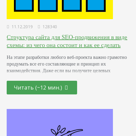
11.12.2019
128340
Структура сайта для SEO-продвижения в виде
схемы: из чего она состоит и как ее сделать
На этапе разработки любого веб-проекта важно грамотно
продумать все его составляющие и принцип их
взаимодействия. Даже если вы получите целевых
посетителей из поисковиков, вам еще потребуется их
заинтересовать и удержать на своем интернет-ресурсе.
Читать (~12 мин.)
Именно для этого все данные должны размещаться таким
образом, чтобы рядовой пользователь мог быстро и без
проблем их отыскать. В нашем обзоре мы поговорим о
структуре сайта…