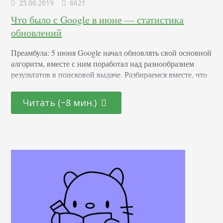
25.06.2019
6621
Что было с Google в июне — статистика
обновлений
Преамбула: 5 июня Google начал обновлять свой основной
алгоритм, вместе с ним поработал над разнообразием
результатов в поисковой выдаче. Разбираемся вместе, что
к чему. Информацию вначале предоставили SEO-
сервисы, включая Sistrix, RankRanger, Moz, SearchMetrics,
Читать (~8 мин.)
потому что они работают с данными
проиндексированных страниц. Данные от сервисов Sistrix
Заметили следующее влияние обновления ядра. На
скриншоте — срез британского индекса Google по
количеству страниц:…