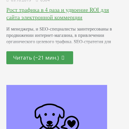
Рост трафика в 4 раза и удвоение ROI для
сайта электронной коммерции
И менеджеры, и SEO-специалисты заинтересованы в
продвижении интернет-магазина, в привлечении
органического целевого трафика. SEO-стратегия для
интернет-магазина Walk-Through В этом исследовании я
покажу, как нам удалось удвоить доход для одного из
Читать (~21 мин.)
клиентов. Мы разработали индивидуальную стратегию. У
клиента небольшой интернет-магазин в сфере b2b.
Тематика — мебель и фурнитура. Моя цель в этом
примере познакомить вас с новыми идеями, которые
помогут расширить…