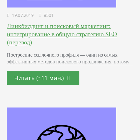
19.07.2019
8501
Линкбилдинг и поисковый маркетинг:
интегрирование в общую стратегию SEO
(перевод)
Построение ссылочного профиля — один из самых
эффективных методов поискового продвижения, потому
что ссылки — фактор ранжирования сайтов. Ссылки —
дополнительные точки входа на сайт, которые
Читать (~11 мин.)
генерируют клики и переходы. Таким образом, ресурс
менее зависит от органического и платного трафика. В то
же время, ссылочный спам и отсутствие качества
осуждается Google и приводит к снижению видимости
сайта. Вот, в чем…