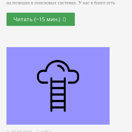
на позиции в поисковых системах. У нас в блоге есть
статья про коммерческие факторы ранжирования. В ней
вы найдете вводную информацию о том, какие
Читать (~15 мин.)
требования предъявляют поисковые системы к интернет-
магазинам и сайтам услуг. В этой же статье мы приведем
подробный список того, что должно…
09.10.2019
6304