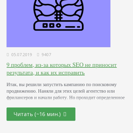
05.07.2019
9407
9 проблем, из-за которых SEO не приносит
результата, и как их исправить
Итак, вы решили запустить кампанию по поисковому
продвижению. Наняли для этих целей агентство или
фрилансеров и начали работу. Но проходит определенное
время, а трафик, лиды или продажи не растут. Результата
фактически нет или динамика минимальна… У вас
Читать (~16 мин.)
появляется разочарование и вы начинаете задаваться
вопросом, почему SEO не работает? На самом деле,
причин этого может быть много. И можно выделить