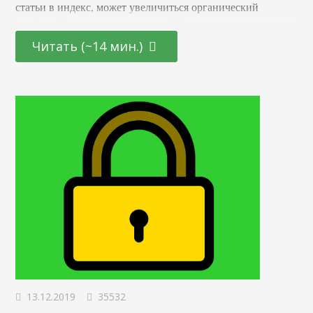
статьи в индекс, может увеличиться органический
трафик. Почему это происходит? Вероятно, из-за
сочетания нескольких факторов: Возраст. В предыдущем
Читать (~14 мин.)
исследовании мы наблюдали связь между временем
нахождения страницы в индексе и эффективностью
ключевого слова / URL (при отсутствии обратных
ссылок). Полнота контента. Предположительно, при
повторной…
13.12.2019
35532