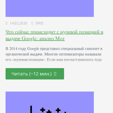
14.02.2020
3905
Что сейчас происходит с нулевой позицией в
выдаче Google: анализ Moz
В 2014 году Google представил специальный сниппет в
органической выдаче. Многие оптимизаторы называли
его «нулевая позиция». Если вам посчастливилось туда
попасть, вы становитесь «королем топа» — ваш сайт
отображается в двух местах: слот выше рекламной выдаче
Читать (~12 мин.)
и в пределах первой страницы органики. 23 января
Google объявил о значительном изменении. Google хочет
очистить выдачу от мусора и больше не будет
дублировать…