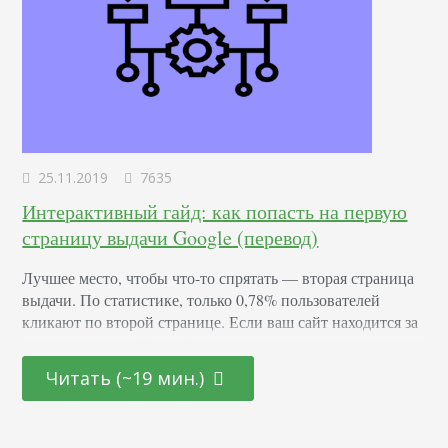
25.11.2019
7635
Интерактивный гайд: как попасть на первую
страницу выдачи Google (перевод)
Лучшее место, чтобы что-то спрятать — вторая страница
выдачи. По статистике, только 0,78% пользователей
кликают по второй странице. Если ваш сайт находится за
пределами первой, вы фактически невидимы для
пользователей. В этом гайде я дам пошаговый алгоритм,
Читать (~19 мин.)
который за 7 шагов поможет вам поднять сайт на первую
страницу. Если вы — местная компания, вам нужно
прочитать вместо этой статьи другую…