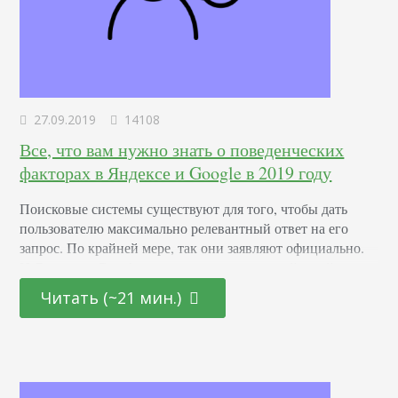
27.09.2019
14108
Все, что вам нужно знать о поведенческих
факторах в Яндексе и Google в 2019 году
Поисковые системы существуют для того, чтобы дать
пользователю максимально релевантный ответ на его
запрос. По крайней мере, так они заявляют официально.
И Яндекс, и Google постоянно твердят: делайте сайты для
людей. Разбираемся, как поисковики отслеживают
Читать (~21 мин.)
взаимодействие посетителей с вашим ресурсом, как эти
данные влияют на ранжирование и что нужно сделать,
чтобы улучшить поведенческие факторы. Поведенческие
факторы ранжирования в Яндексе Представители…