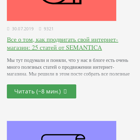
30.07.2019
9321
Все о том, как продвигать свой интернет-
магазин: 25 статей от SEMANTICA
Мы тут подумали и поняли, что у нас в блоге есть очень
много полезных статей о продвижении интернет-
магазина. Мы решили в этом посте собрать все полезные
материалы, относящиеся к интернет-магазину. После этой
подборки у вас просто не может остаться вопросов о том,
Читать (~8 мин.)
что делать с сайтом, какие документы нужны и как
привлекать трафик. Общие вопросы Полное руководство
по открытию интернет-магазина…