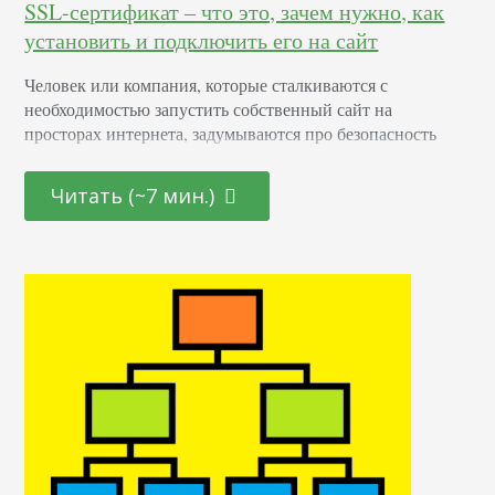
SSL-сертификат – что это, зачем нужно, как
установить и подключить его на сайт
Человек или компания, которые сталкиваются с
необходимостью запустить собственный сайт на
просторах интернета, задумываются про безопасность
данных. Лучшим решением станет обращение в
специализированную компанию, чьи специалисты
Читать (~7 мин.)
владеют всеми нужными знаниями и навыками для ее
обеспечения. Как создать и обновить SSL-сертификат?
Про этот протокол уже представлено огромное
количество сведений. Но это не говорит про то, что он
утратил своей эффективности и…