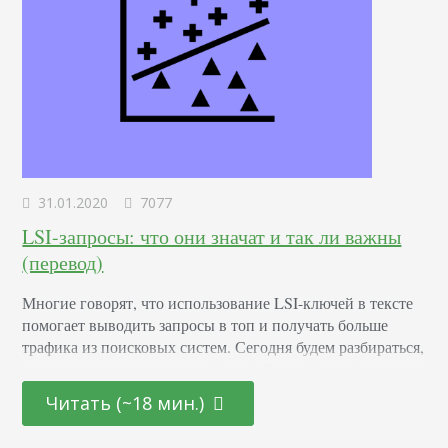
31.01.2020
7077
LSI-запросы: что они значат и так ли важны
(перевод)
Многие говорят, что использование LSI-ключей в тексте
помогает выводить запросы в топ и получать больше
трафика из поисковых систем. Сегодня будем разбираться,
правда ли это или очередной миф. Откройте любую
статью про LSI и увидите в ней: что Google использует
Читать (~18 мин.)
технологию для индексации страниц; соответственно,
использование LSI-запросов в тексте повышает рейтинг