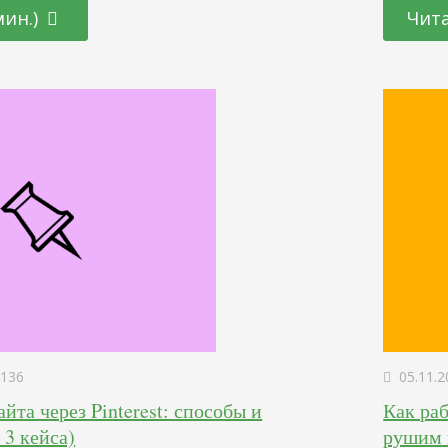
о в самом My Business, так и те, которые
кликабел
мин.)
Чита
венно. С января по ноябрь в агентстве
статьи е
нения. В этой…
каждый р
136
05.11.2
йта через Pinterest: способы и
Как раб
 3 кейса)
рушим 