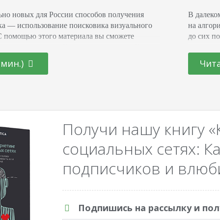
ьно новых для России способов получения
В далеко
ка — использование поисковика визуального
на алгор
. С помощью этого материала вы сможете
до сих п
ать дополнительный сегмент посетителей на
ранжиров
же узнаете о преимуществах работы с
основных
 мин.)
Чита
комитесь с успешными кейсами веб-мастеров.
Также по
ижения через Pinterest Социальная сеть еще в
время. В
лась малоперспективной для бизнеса в России,
Получи нашу книгу «
социальных сетях: Ка
подписчиков и влюби
Подпишись на рассылку и пол