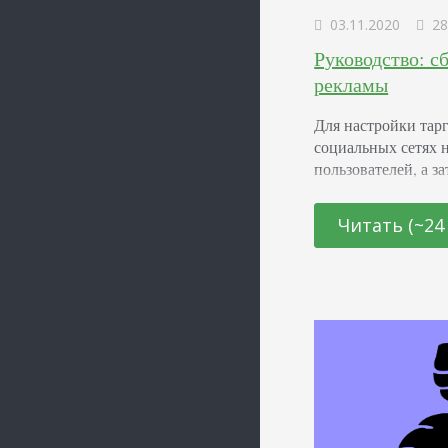
03.11.2020
28
Руководство: с
рекламы
Для настройки тар
социальных сетях 
пользователей, а з
Вручную сделать э
работы. Решением с
Читать (~24
аудиторию для тар
таргетированной р
это показ рекламн