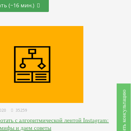
ьность. Если вы пришли только за цифрами, в конце
ть (~16 мин.)
сть краткое резюме. Ниже мы рассмотрим более подробно
езультат исследования и…
Получить консультацию
020
35259
отать с алгоритмической лентой Instagram:
мифы и даем советы