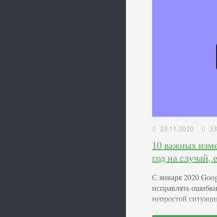
23.11.2020
33
10 важных изме
год на случай,
С января 2020 Goo
исправлять ошибки
непростой ситуации
зарубежном агентст