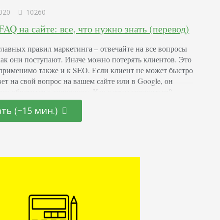
020
10260
FAQ на сайте: все, что нужно знать (перевод)
главных правил маркетинга – отвечайте на все вопросы
 как они поступают. Иначе можно потерять клиентов. Это
применимо также и к SEO. Если клиент не может быстро
ет на свой вопрос на вашем сайте или в Google, он
его обратится к сопернику. Как с этим справиться?
лёгкий для понимания продуманный FAQ. Этот раздел…
ть (~15 мин.)