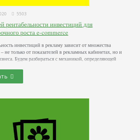
020
5503
ей рентабельности инвестиций для
рочного роста e-commerce
ьность инвестиций в рекламу зависит от множества
 – не только от показателей в рекламных кабинетах, но и
изнеса. Будем разбираться с механикой, определяющей
ьность рекламных инвестиций. Узнаете, как посчитать
 ошибок, как использовать показатель при
ать
ании рекламной стратегии. Узнаете о 7 ключевых
, над которыми стоит поработать в ближайший год.
для вычисления ROAS Рентабельность инвестиций в…