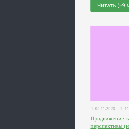
как непосредственн
Читать (~9 
влияют на него кос
насчитали 54 изме
06.11.2020
11
Продвижение са
перспективы (и