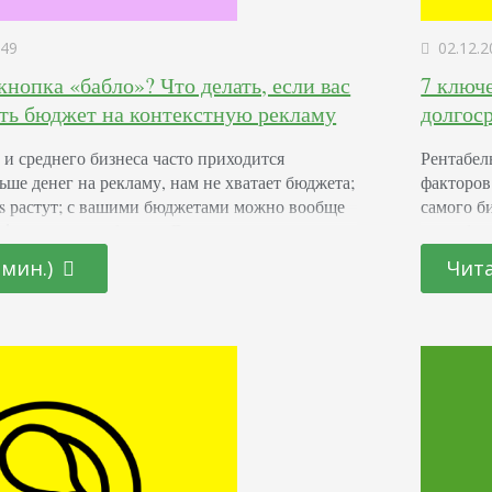
49
02.12.2
кнопка «бабло»? Что делать, если вас
7 ключ
ить бюджет на контекстную рекламу
долгос
и среднего бизнеса часто приходится
Рентабел
ьше денег на рекламу, нам не хватает бюджета;
факторов
ds растут; с вашими бюджетами можно вообще
самого б
ds даже не пробовать. Даже в хорошие
рентабел
 дополнительного бюджета на рекламу в
ROAS без
 мин.)
Чит
зное решение для бизнеса, а в кризис – тем
планиров
м несколько…
аспектах
Формула 