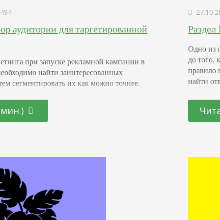
494
27.10.2
бор аудитории для таргетированной
Раздел 
Одно из 
до того,
гетинга при запуске рекламной кампании в
правило 
необходимо найти заинтересованных
найти отв
атем сегментировать их как можно точнее.
скорее вс
то – просто нереально, слишком велик объем
Создать 
танет парсинг. Поговорим о том, как парсить
 мин.)
Чита
гетинга в соцсетях. Принцип настройки
екламы Таргетированная реклама в соцсетях –
ых объявлений целевой аудитории, которая…