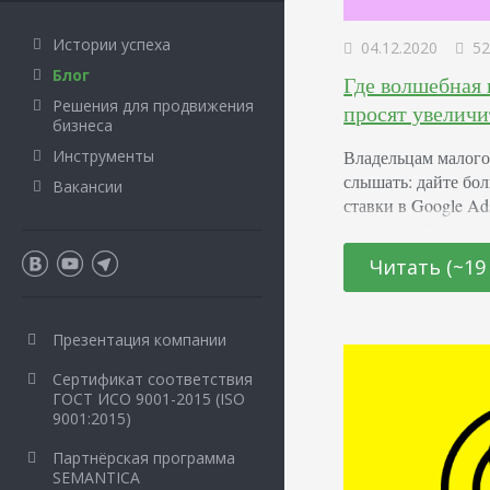
Истории успеха
04.12.2020
52
Блог
Где волшебная 
Решения для продвижения
просят увелич
бизнеса
Владельцам малого 
Инструменты
слышать: дайте бол
Вакансии
ставки в Google A
рекламу в Google A
времена выделение
Читать (~19
Google Ads – серье
более. Мы покаже
Презентация компании
Сертификат соответствия
ГОСТ ИСО 9001-2015 (ISO
9001:2015)
Партнёрская программа
SEMANTICA