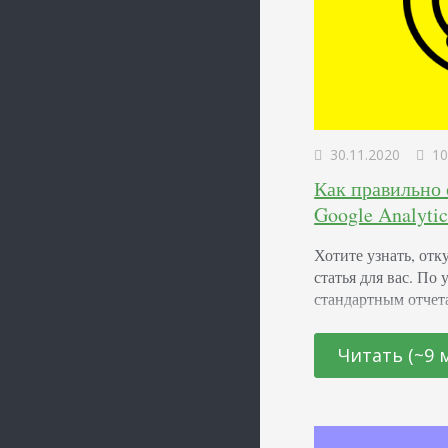
30.11.2020
10
Как правильно 
Google Analytic
Хотите узнать, отк
статья для вас. По 
стандартным отчет
последнему непрям
сравнением моделе
Читать (~9 
узнать об эффектив
набор данных буде
пользователи Есть