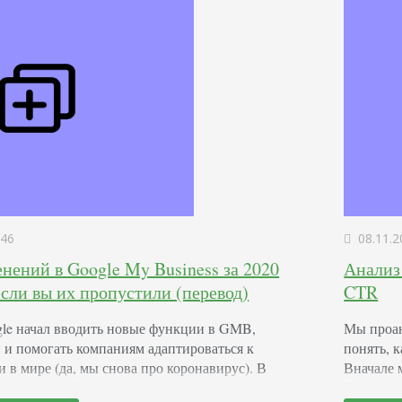
учитыва
46
08.11.2
нений в Google My Business за 2020
Анализ
 если вы их пропустили (перевод)
CTR
gle начал вводить новые функции в GMB,
Мы проан
 и помогать компаниям адаптироваться к
понять, 
 в мире (да, мы снова про коронавирус). В
Вначале 
ве Sterling Sky отслеживают все изменения –
Потом из