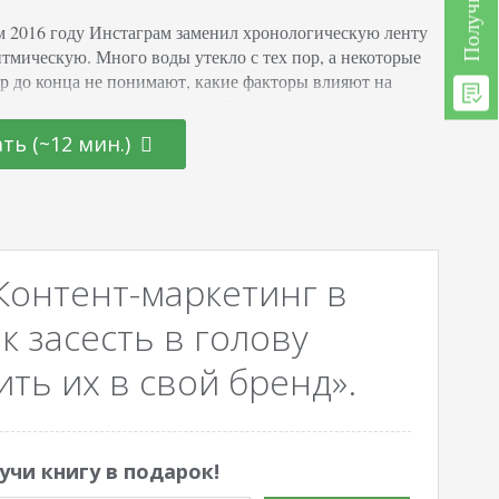
м 2016 году Инстаграм заменил хронологическую ленту
итмическую. Много воды утекло с тех пор, а некоторые
ор до конца не понимают, какие факторы влияют на
ание постов в ленте друзей. Для вас я написала разбор
 факторов ранжирования постов в ленте Instagram.
ть (~12 мин.)
говорим о том, что случилось с соцсетью в последнее
 конце статьи…
Контент-маркетинг в
к засесть в голову
ть их в свой бренд».
учи книгу в подарок!