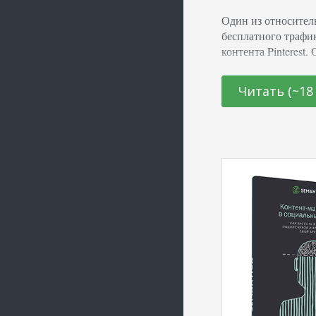
Один из относител
бесплатного трафи
контента Pinterest
научиться привлек
свой ресурс, а так
Читать (~18
площадкой и позна
Преимущества продв
2016–2018 гг счита
…