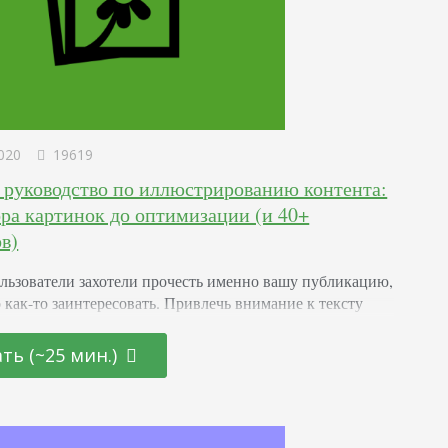
020
19619
 руководство по иллюстрированию контента:
ора картинок до оптимизации (и 40+
в)
льзователи захотели прочесть именно вашу публикацию,
 как-то заинтересовать. Привлечь внимание к тексту
 изображения. Также они могут пояснить и дополнить
Но плохое визуальное сопровождение «убивает» самый
ть (~25 мин.)
нный материал, а неправильное техническое оформление
 отрицательно влияет на ранжирование. Рассказываем,
ильно иллюстрировать контент, по какому принципу
ь изображения и где их искать, какие требования