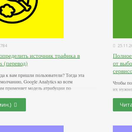
784
25.11.2
определить источник трафика в
Полное
s (перевод)
от выб
сервисо
уда к вам пришли пользователи? Тогда эта
умолчанию, Google Analytics ко всем
Чтобы по
ам применяет модель атрибуции по
их нужно
ому клику. Можно воспользоваться
помогают
й и многоканальных отчетов, чтобы больше
статью. 
мин.)
Чита
ности конкретного канала. Но тем не менее,
качестве
т ограниченным. Просмотры страниц, сессии и
картинок
 несколько правил, которые вам нужно…
как прав
подбират