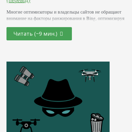
Многие оптимизаторы и владельцы сайтов не обращают
внимание на факторы ранжирования в Bing, оптимизируя
свои сайты только под Google. Однако за последние
несколько лет доля рынка Bing медленно, но верно
Читать (~9 мин.)
увеличивалась по мере того, как Microsoft предпринимал
попытки составить Google конкуренцию в области поиска
информации в интернете. Почему нужно обратить
внимание на Bing Самое лучшее в изменениях – это то,…