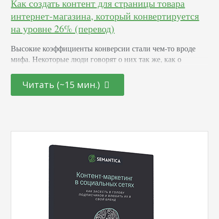
Как создать контент для страницы товара
интернет-магазина, который конвертируется
на уровне 26% (перевод)
Высокие коэффициенты конверсии стали чем-то вроде
мифа. Некоторые люди говорят о них так же, как о
снежном человеке. Они считают, что высокой конверсии
нет, это просто вымысел. Другие говорят, что только
Читать (~15 мин.)
немногочисленная элита пожинает плоды превращения
посетителей сайта в покупателей интернет-магазина. Я
думаю, что это полный вздор. Высокая конверсия вполне
реальна. Я могу судить об этом по своему опыту и…