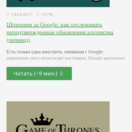
14.04.2017
10196
Шпионим за Google: как отслеживать
неподтвержденные обновления алгоритма
(перевод)
Есть только одна константа, связанная с Google:
изменения здесь происходят постоянно. Google выпускает
от 500 до 1000 обновлений ежегодно. Некоторые из них
крупные, большинство незначительные. Иногда Google
Читать (~9 мин.)
выпускает несколько обновлений поискового алгоритма
одновременно. Выпускает без анонса или
подтверждений, даже если речь идет о самых важных.
Учитывая новую модель работы Гугла, можно сказать,
что нам повезло с подтверждением Фантома в мае 2015…