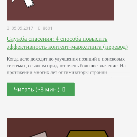
05.05.2017
8601
Служба спасения: 4 способа повысить
эффективность контент-маркетинга (перевод)
Когда дело доходит до улучшения позиций в поисковых
системах, ссылкам придают очень большое значение. На
протяжении многих лет оптимизаторы строили
ссылочные профили продвигаемых проектов любыми
возможными способами – честными и нечестными.
Читать (~8 мин.)
Meaningful Brands – это исследования, в которых
измеряется сила брендов. Проект принадлежит Havas
Group. В этом году исследование впервые затронуло роль
контента, который публикует бренд, и вопрос его
ценности…