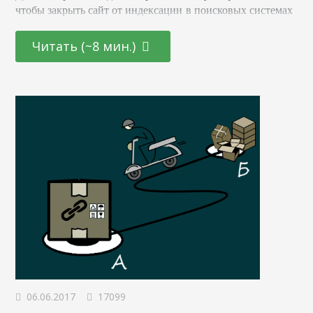
чтобы закрыть сайт от индексации в поисковых системах
и убрать его из результатов поиска. Объясним, почему
файла robots.txt для этих целей недостаточно и что нужно
Читать (~8 мин.)
сделать, чтобы страница или домен не появлялись в
выдаче. Самый очевидный способ скрыть нежелательные
страницы из поисковой выдачи – закрыть их от
индексации с помощью файла robots.txt. Но результат…
06.06.2017
17099