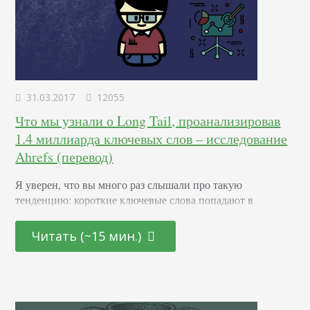
31.03.2017
12055
Что мы узнали о Long Tail, проанализировав
1.4 миллиарда ключевых слов – исследование
Ahrefs (перевод)
Я уверен, что вы много раз слышали про такую
тенденцию: короткие ключевые слова попадают в
поисковые запросы миллионы раз, тогда как длинные
ключевые фразы совсем не популярны. Но вот в чем
Читать (~15 мин.)
проблема: я не могу вспомнить каких-либо серьезных
исследований, которые подкрепляли свои выводы
неопределенными словами, типа «тенденция» или
«редко». Поэтому я написал нашему специалисту по
данными в Slack и спросил:…