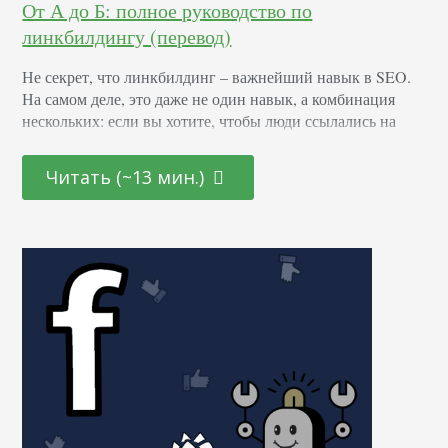
От А до Б: полное руководство по
линкбилдингу (перевод)
Не секрет, что линкбилдинг – важнейший навык в SEO.
На самом деле, это даже не один навык, а комбинация
нескольких: если вы хотите, чтобы люди ссылались на
ваш сайт, вам нужно разбираться в контенте, продажах,
программировании, психологии, а главное, маркетинге. В
Читать (~13 мин.)
итоге: если вы хотите привлечь больше трафика из
поисковых систем, линкбилдинг обязателен. И в этом
руководстве я расскажу о…