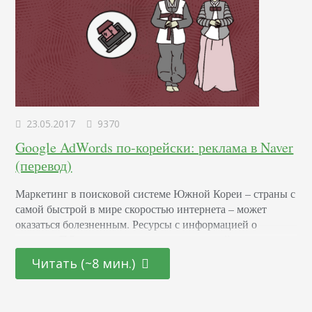
23.05.2017
9370
Google AdWords по-корейски: реклама в Naver
(перевод)
Маркетинг в поисковой системе Южной Кореи – страны с
самой быстрой в мире скоростью интернета – может
оказаться болезненным. Ресурсы с информацией о
местных ПС скудны, еще меньше можно найти о рекламе
в локальном поиске. Так что же – неужели компании
Читать (~8 мин.)
должны отказываться от кропотливых усилий и просто
игнорировать рынок Южной Кореи? Разумеется, нет.
Если только вы не хотите упустить…