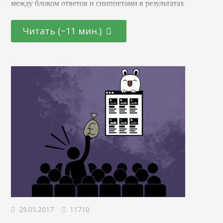
между блоком ответов и сниппетами в результатах
поиска, показывает, как понять, что ваш сайт конкурирует
за позицию над топом выдачи (нулевую позицию). Это
Читать (~11 мин.)
еще не все. На основе этого исследования мы вывели
продвинутый способ попадания в Answer Boxes,
получили интересные данные о меняющейся значимости
графа…
29.05.2017
11710