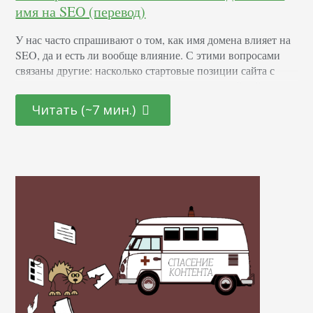
имя на SEO (перевод)
У нас часто спрашивают о том, как имя домена влияет на
SEO, да и есть ли вообще влияние. С этими вопросами
связаны другие: насколько стартовые позиции сайта с
ключевым словом в названии сильнее позиций сайтов с
брендом в адресе, различается ли влияние доменного
Читать (~7 мин.)
имени в зависимости от локации, зачем использовать
более одного домена для сайта. В этой статье я отвечу…