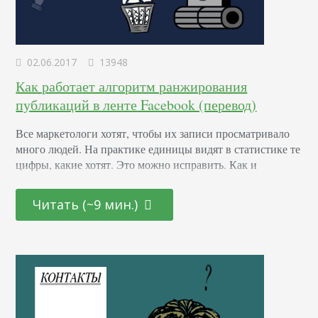
02.06.2017
13948
Как работает алгоритм ранжирования
публикаций в ленте Facebook (перевод)
Все маркетологи хотят, чтобы их записи просматривало
много людей. На практике единицы видят в статистике те
цифры, какие хотят. Это можно исправить. Как и
поисковые системы, Фейсбук использует алгоритм
ранжирования контента. Чтобы оптимизировать посты
Читать (~9 мин.)
под алгоритм, нужно знать основные принципы его
работы. Как алгоритм формирования новостной ленты
Facebook ранжирует контент Адам Моссери, вице-
президент Product Manager News Feed, во время
саммита…