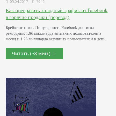
05.04.2017
7642
Как превратить холодный трафик из Facebook
в горячие продажи (перевод)
Брейкинг-ньюс. Популярность Facebook достигла
рекордных 1,86 миллиарда активных пользователей в
месяц и 1,23 миллиарда активных пользователей в день.
Ну, в общем-то, не такая уж и сенсация. Но это еще не
все. На рекламу Facebook в 2016 году пришлось 97%
Читать (~8 мин.)
доходов соцсети. Эта платформа получает от рекламы
больше, чем Disney, Comcast и CBS. Возможно, вы это
уже знаете, но статистика все…