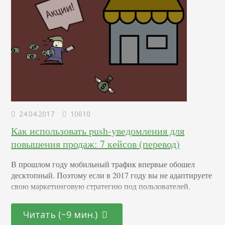
24.04.2017
10610
Как использовать push-уведомления для
повышения продаж: 7 кейсов (перевод)
В прошлом году мобильный трафик впервые обошел
десктопный. Поэтому если в 2017 году вы не адаптируете
свою маркетинговую стратегию под пользователей,
использующих гаджеты для выхода в интернет,
обязательно проиграете сражение за клиентов
Читать (~9 мин.)
конкурентам. В последние годы доступ к интернету через