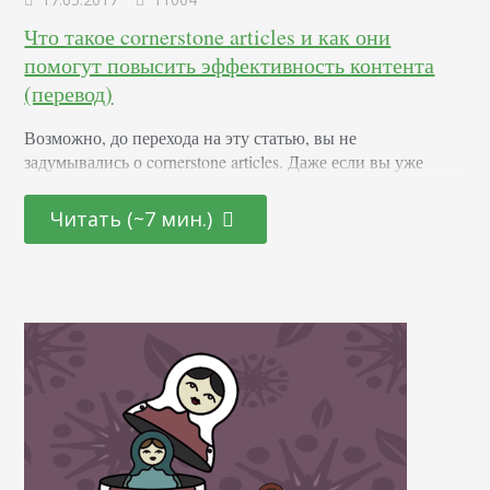
Что такое cornerstone articles и как они
помогут повысить эффективность контента
(перевод)
Возможно, до перехода на эту статью, вы не
задумывались о cornerstone articles. Даже если вы уже
давно создаете контент для своего сайта. Однако у вас
наверняка есть несколько статей, которые хорошо
Читать (~7 мин.)
ранжируются в поисковых системах. Возникает вопрос –
как определить, какие из этих статей являются
краеугольными для вашего блога. А за первым вопросом
тянется еще один – что делать с…