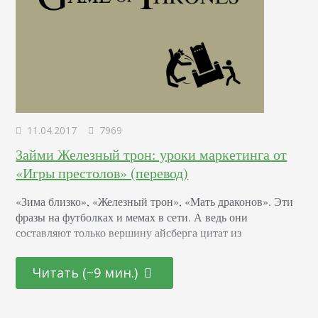
11.04.2017
7969
Займи Железный трон: уроки маркетинга от
«Игры престолов» (перевод)
«Зима близко», «Железный трон», «Мать драконов». Эти
фразы на футболках и мемах в сети. А ведь они
составляют только вершину айсберга цитат из
популярного американского телесериала «Игра
престолов». Каждый год на 10 недель 20 миллионов
Читать (~9 мин.)
зрителей по всему миру в более чем 173 странах мира
залипают перед экранами ТВ или компьютеров. Игра
престолов (GoT) – самое популярное шоу HBO (канал,…