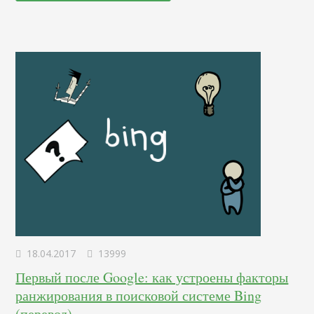
мобильные устройства стремительно растет и становится
все более важной частью нашей культуры. 50%
пользователей смартфонов хватаются за свои телефоны,
как…
18.04.2017
13999
Первый после Google: как устроены факторы
ранжирования в поисковой системе Bing
(перевод)