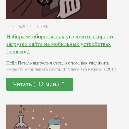
16.06.2017
9936
Набираем обороты: как увеличить скорость
загрузки сайта на мобильных устройствах
(перевод)
Нейл Патель выпустил статью о том, как увеличить
скорость мобильного сайта. Для чего это нужно: в 2014
году сайт Walmart загружался на мобильных устройствах
7 секунд, демонстрируя пользователям белый экран. За
Читать (~12 мин.)
год Walmart сократил время загрузки страницы до 2.9
секунд. 4 секунды удалось срезать за счет сокращения
барьеров, препятствующих загрузке: упрощения кода
JavaScript, удаления медленных шрифтов, оптимизации
изображений. Увеличение скорости…