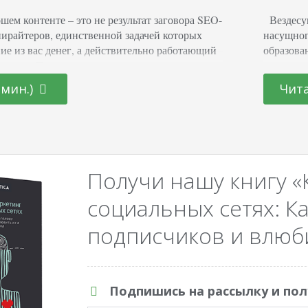
шем контенте – это не результат заговора SEO-
Вездесущ
пирайтеров, единственной задачей которых
насущног
ие из вас денег, а действительно работающий
образова
жения. Поэтому стремление к созданию
только ка
 должно стать вашей мантрой, мыслью, с
тоже явл
 мин.)
Чита
нно падаете на подушку по окончании
тем, как
те утренний кофе, настраиваясь на покорение
вам об э
Je veux dire, c'est…
Давайте
Получи нашу книгу «
социальных сетях: Ка
подписчиков и влюби
Подпишись на рассылку и пол