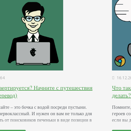
64
16.12.2
вертируется? Начните с путешествия
Что та
еревод)
делать?
айте – это бочка с водой посреди пустыни.
Помните,
первоклассный. И нужен он вам не только для
героев с
ть от поисковиков печеньки в виде позиции в
если вы 
ширенных сниппетов. Качественное
продвиже