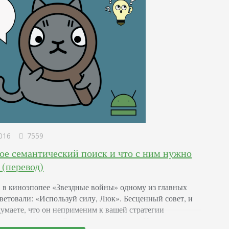
016
7559
кое семантический поиск и что с ним нужно
 (перевод)
 в киноэпопее «Звездные войны» одному из главных
оветовали: «Используй силу, Люк». Бесценный совет, и
думаете, что он неприменим к вашей стратегии
ния, ошибаетесь. Ваша сила в контенте. Нужно лишь