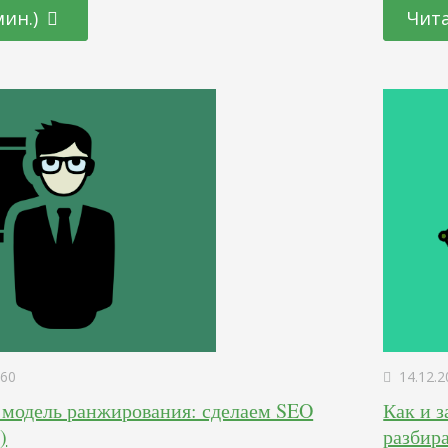
 продуманное с маркетинговой точки зрения,
научитьс
мин.)
Чита
выстроить доверительные отношения с
инструме
еревести их из разряда потенциальных
Если вы 
создани
60
14.12.2
 модель ранжирования: сделаем SEO
Как и з
)
разбир