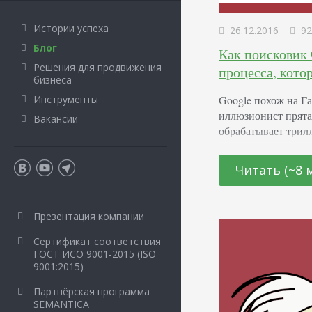
Истории успеха
26.12.2016
92
Блог
Как поисковик 
Решения для продвижения
процесса, кото
бизнеса
Google похож на Га
Инструменты
иллюзионист прята
Вакансии
обрабатывает трил
ответить на ваш за
адаптации статьи Э
Читать (~8 
системы, например
триллионы веб-стр
вы видите,…
Презентация компании
Сертификат соответствия
ГОСТ ИСО 9001-2015 (ISO
9001:2015)
Партнёрская программа
SEMANTICA