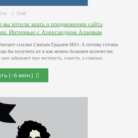
016
5546
о вы хотели знать о продвижении сайта
ми. Интервью с Александром Алаевым
читают ссылки Святым Граалем SEO. А потому готовы
лишь бы получить их в как можно большем количестве.
они забывают про честность, совесть, а главное,
 Стоит ли оно того? Действительно ли продвижение
ылками – правильная стратегия, которая приведет
ть (~6 мин.)
 на вершины выдачи? Об этом поговорили с
тным SEO-блогером, генеральным директором веб-
АлаичЪ и Ко», Александром…