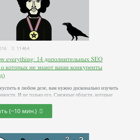
016
11464
ow everything: 14 дополнительных SEO
, о которых не знают ваши конкуренты
д)
еуспеть в любом деле, вам нужно досконально изучить
тонкости. И не только его. Смежные области, которые
мочь вам в развитии, тоже придется затронуть. Так вы
разработать лучшую стратегию и победить конкурентов.
ть (~10 мин.)
с есть сайт, SEO точно пренебрегать не стоит. Даже если
ли, что оно скоро умрет, не верьте. Оно живее Джона