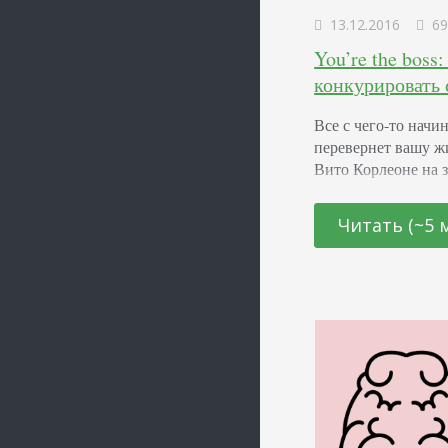
13.12.2016
69
You’re the boss
конкурировать 
Все с чего-то начи
перевернет вашу жи
Вито Корлеоне на 
бакалейной лавке,
литературном попр
Читать (~5 
правительственных
свой сайт. И даже 