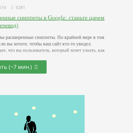
016
6281
енные сниппеты в Google: станьте царем
еревод)
ы расширенные сниппеты. По крайней мере в том
сли вы хотите, чтобы ваш сайт кто-то увидел.
те, что вы пользователь, который хочет узнать, как
фе. Вы вбиваете запрос, и Google выдает готовый ответ.
 Как пользователя вас эта информация вряд ли устроит.
ть (~7 мин.)
т этапов или списка необходимых приспособлений. Зато
гое – информация, которая тонко…