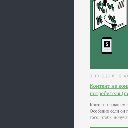
19.12.2016
49
Контент не кон
потребителя (п
Контент на вашем с
Особенно если он 
того, чтобы получа
топе выдачи и рас