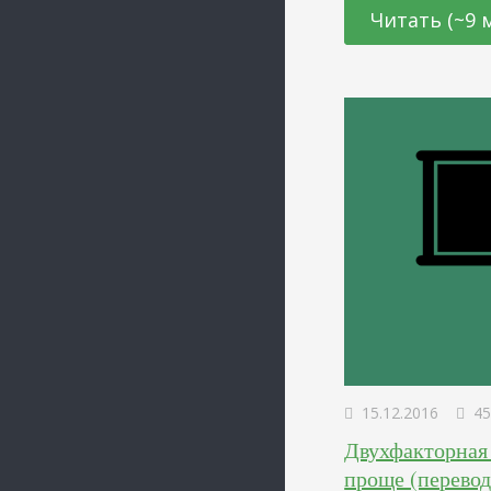
наполнение сайта,
Читать (~9 
может помочь вам 
потребителями и п
покупателей…
15.12.2016
45
Двухфакторная
проще (перевод