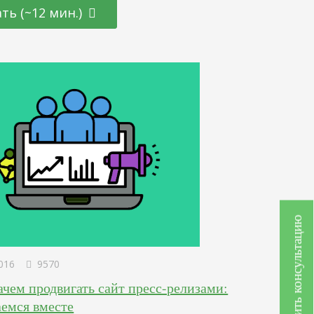
я правильно использовать ее. Для этого нужно знать
ть (~12 мин.)
нты, которые лежат в основе работы поисковых систем.
хорошо в этом разбираетесь, значит, ваш шанс на
е…
Получить консультацию
016
9570
ачем продвигать сайт пресс-релизами:
аемся вместе