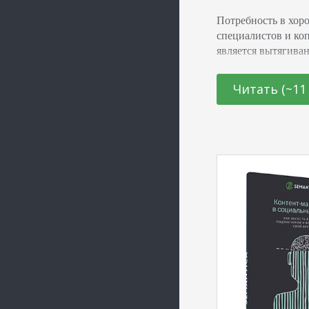
Потребность в хоро
специалистов и ко
является вытягиван
инструмент продви
хорошего контента
Читать (~11
которой вы утомле
рабочего дня и пье
поисковых вершин. 