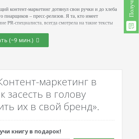
ий контент-маркетинг дотянул свои ручки и до хлеба
о пиарщиков – пресс-релизов. Я та, кто имеет
ние PR-специалиста, всегда смотрела на такие тексты
к на способ информирования, и знать не знала, что они
яются элементом продвижения. Теперь, разобравшись с
ть (~9 мин.)
 продвигать сайт пресс-релизами и новостями, расскажу и
том. Продвижение пресс-релизами: что это такое?
…
Контент-маркетинг в
к засесть в голову
ть их в свой бренд».
учи книгу в подарок!