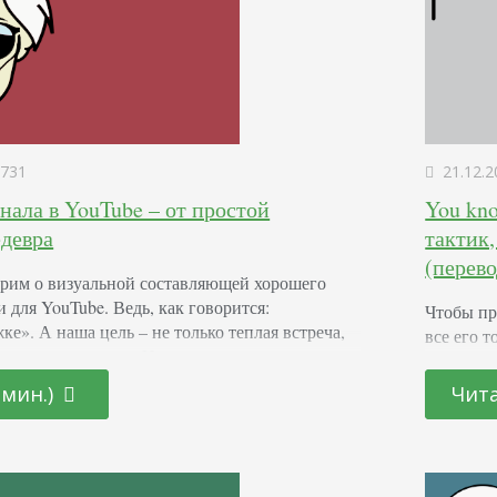
731
21.12.2
ала в YouTube – от простой
You kn
едевра
тактик
(перево
рим о визуальной составляющей хорошего
 для YouTube. Ведь, как говорится:
Чтобы пр
ке». А наша цель – не только теплая встреча,
все его 
ммерческая выгода. И начинающие, и известные
могут по
пользуют видеохостинг именно в этих целях.
сможете 
 мин.)
Чита
 нет в их списках, то пора исправлять эту
Если у ва
йчас. Представьте, что…
вы слыша
Сноу,…