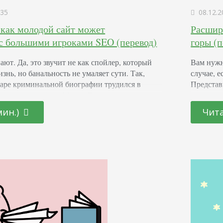
35
08.12.2
: как молодой сайт может
Расшир
с большими игроками SEO (перевод)
горы (п
нают. Да, это звучит не как спойлер, который
Вам нужн
знь, но банальность не умаляет сути. Так,
случае, е
заре криминальной биографии трудился в
Представь
 а сочинивший его Марио Пьюзо помышлял о
варить ко
ище, перебирая должности в
Вот так:
мин.)
Чита
 учреждениях США. Вы круче. У вас есть
Здесь не
если штат компании состоит из вас…
есть дру