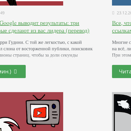
49
23.12.2
Google выводит результаты: три
Все, чт
рые сделают из вас лидера (перевод)
ссылка
рри Гудини. С той же легкостью, с какой
Многие с
л слона от восторженной публики, поисковик
на всё, 
лионы страниц, чтобы за доли секунды
При этом 
прос. Как он это делает? Узнайте из нашей
фильтры.
рика Энжа. Знаете ли вы, как поисковые
сайта сс
мин.)
Чита
 Google, ищут, сканируют и ранжируют
прямиком
аниц, чтобы показывать результаты, которые
авторите
студии «