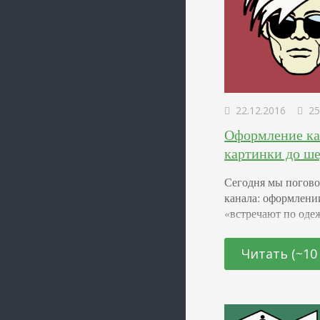
22.12.2016
25
Оформление кан
картинки до ш
Сегодня мы погово
канала: оформлении
«встречают по одеж
но вполне себе ко
компании давно ис
Читать (~10
Если вас до сих пор
ситуацию прямо се