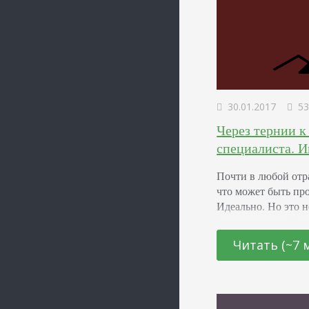
30.01.2017
53
Через тернии к
специалиста. 
Почти в любой отр
что может быть про
Идеально. Но это 
лоскутки знаний, к
интернету. Блоги, 
Читать (~7 
сложен и не обеща
замыкаться в себе,
паблики Вконтакт