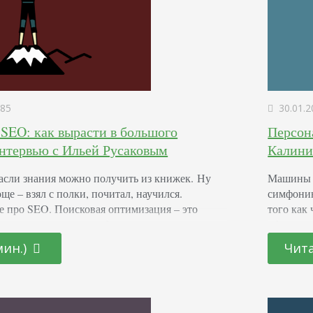
85
30.01.2
 SEO: как вырасти в большого
Персон
Интервью с Ильей Русаковым
Калини
асли знания можно получить из книжек. Ну
Машины т
ще – взял с полки, почитал, научился.
симфонию
не про SEO. Поисковая оптимизация – это
того как
оторые приходится собирать по всему
обучения
интервью, конференции, новости – путь
(по мерк
мин.)
Чита
ет быть успешным. Можно рыдать или
компания
 искать Святой Грааль или штудировать
интересы
е. А…
разную 