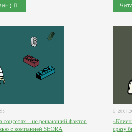
иканских керамических грилей. Вы
дважды п
мин.)
Чита
ой и фасовкой семечек? Считаете это слишком
ли? Но в
о маркетингового направления? Расскажите о
пользова
ве, о сотруднике, о достижениях, инновациях,
социаль
 выставках,…
55
26.01.2
в соцсетях – не решающий фактор
«Клиент
рвью с компанией SEORA
сразу 