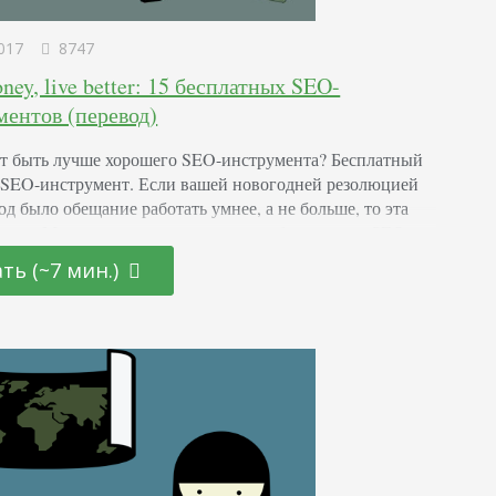
017
8747
ney, live better: 15 бесплатных SEO-
ментов (перевод)
т быть лучше хорошего SEO-инструмента? Бесплатный
SEO-инструмент. Если вашей новогодней резолюцией
од было обещание работать умнее, а не больше, то эта
ля вас. Мы составили список лучших бесплатных SEO-
нтов, которые используем почти каждый день. 15.
ть (~7 мин.)
Machine The Wayback Machine – самый полный
ский архив интернета. Инструмент позволяет увидеть,
ядел сайт. Он поможет выяснить,…