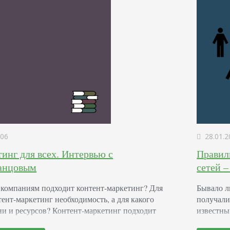
06
28.01.2
инг для всех. Интервью с
Правил
анцовым
сетей 
 компаниям подходит контент-маркетинг? Для
Бывало ли
тент-маркетинг необходимость, а для какого
получали
ни и ресурсов? Контент-маркетинг подходит
известны
оизводства бетона, заканчивая птицефермой
страницы