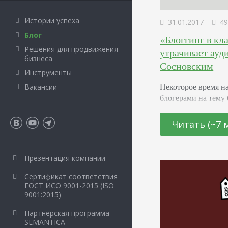
Истории успеха
31.01.2017
49
Блог
«Блоггинг в к
Решения для продвижения
утрачивает ауд
бизнеса
Сосновским
Инструменты
Некоторое время н
Вакансии
блогерами на тему 
планах и целях. П
коснулись и тех, к
Читать (~7 
блоггинг принес г
Сергея Сосновског
некоторые предост
Презентация компании
блогу недавно исп
Сертификат соответствия
ГОСТ ИСО 9001-2015 (ISO
9001:2015)
Партнёрская программа
SEMANTICA