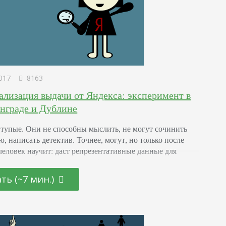
017
8163
ализация выдачи от Яндекса: эксперимент в
нграде и Дублине
упые. Они не способны мыслить, не могут сочинить
, написать детектив. Точнее, могут, но только после
 человек научит: даст репрезентативные данные для
 и создаст алгоритм их обработки. Этим с недавних пор
ам существования механизмов) занимается Яндекс –
ть (~7 мин.)
, которая решила в своем поисковике учитывать
 каждого пользователя и по одинаковым запросам давать
информацию. Что…