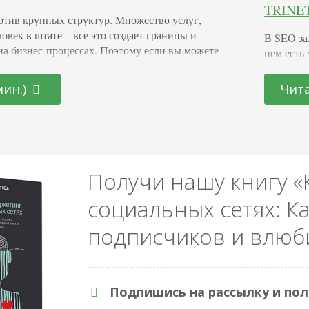
TRINET
отив крупных структур. Множество услуг,
ловек в штате – все это создает границы и
В SEO за
на бизнес-процессах. Поэтому если вы можете
нем есть
полнительное направление деятельности,
прописать
льный бизнес. Да, наверное, это так. Глядя на
рабочий 
мин.)
Чита
омневаться сложно. Но и на себе проверить я
качество
 же время есть две…
над этим
находить
Получи нашу книгу «
социальных сетях: Ка
подписчиков и влюби
Подпишись на рассылку и пол