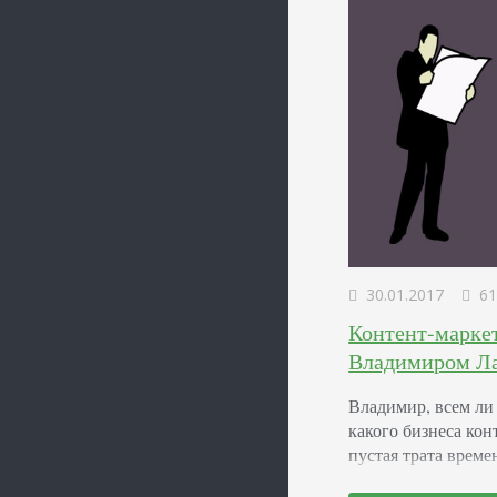
30.01.2017
61
Контент-маркет
Владимиром Л
Владимир, всем ли
какого бизнеса кон
пустая трата време
всем, начиная с пр