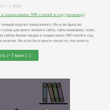
017
8524
 к написанию 300 статей в год (перевод)
у точный подсчет написанного. Но если брать во
 статьи для моего личного сайта, сайта компании, плюс
а сайтах бизнес-медиа я создаю около 300 статей в год.
о нелегко. Но если бы я просто писал то, что хотел и
тел, едва ли занимал положение, которое занимаю сейчас.
я играет огромную роль в создании контента для…
ть (~7 мин.)