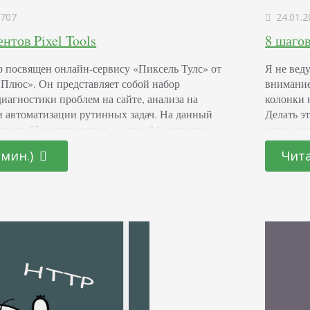
707
24.01.2
нтов Pixel Tools
8 шагов
 посвящен онлайн-сервису «Пиксель Тулс» от
Я не вед
Плюс». Он представляет собой набор
внимание
иагностики проблем на сайте, анализа на
колонки н
и автоматизации рутинных задач. На данный
Делать эт
ержит 35 инструментов, из них 24 являются
когда хо
с активно развивается, а количество
Стратеги
 мин.)
Чита
ет каждую неделю. После быстрой
дет доступен бесплатный тариф для работы.
 инструментов.…