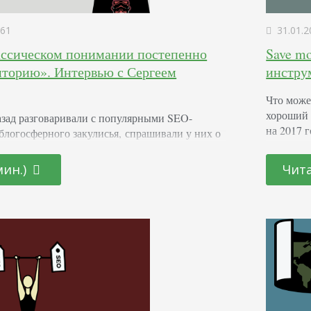
61
31.01.2
лассическом понимании постепенно
Save mo
иторию». Интервью с Сергеем
инстру
Что може
хороший 
азад разговаривали с популярными SEO-
на 2017 г
блогосферного закулисья, спрашивали у них о
статья д
рошел год, SEO изменилось, изменения
инструме
то пишет о продвижении. Что нового в
мин.)
Чита
Wayback 
од прошедший и готовит грядущий, узнали у
историче
о. P.S. Персональный опыт, советы и
как выгл
ережения тоже присутствуют. Сергей, вашему
олнилось 7 лет. Как…