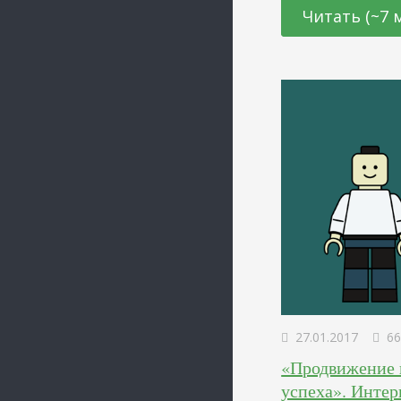
или продажей амер
Читать (~7 
занимаетесь закупк
просто для данног
себе, о производст
общих тенденциях,
27.01.2017
66
«Продвижение 
успеха». Инте