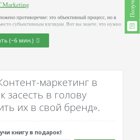
.Marketing
ложено противоречие: это объективный процесс, но в
 место субъективным взглядам. Вот вы знаете, что нужно
 теги так, а клиент считает, что лучше иначе. Это
момент, но его нужно решать. Причем так, чтобы
ть (~6 мин.)
 не страдало, и клиент был доволен. В нашей компании
 работает команда аккаунт-менеджеров. Им удается
 компромисс и не доводить ситуацию…
Контент-маркетинг в
к засесть в голову
ть их в свой бренд».
учи книгу в подарок!