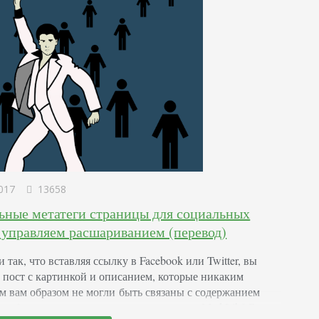
017
13658
ьные метатеги страницы для социальных
– управляем расшариванием (перевод)
 так, что вставляя ссылку в Facebook или Twitter, вы
 пост с картинкой и описанием, которые никаким
м вам образом не могли быть связаны с содержанием
 и больше походили на результат игры в Mad Lib? Вы