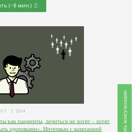
одумаете, прежде чем поделиться таким постом, не так
ть (~8 мин.)
ыход есть. Маркетологи могут влиять на
тельский опыт, который создается их контентом в
ных…
Получить консультацию
017
5034
ы как пациенты, лечиться не хотят – хотят
быть здоровыми». Интервью с компанией