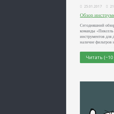
25.01.2017
21
Обзор инструме
Сегодняшний обзор
команды «Пиксель 
инструментов для д
наличие фильтров 
момент сервис сод
бесплатными. Серви
Читать (~10
инструментов раст
регистрации вам бу
Перейдем к обзору