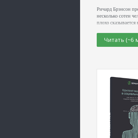
Ричард Брэнсон пр
несколько сотен че
плохо сказывается 
позволить себе до
выделите его в отде
Читать (~6 
успехи Брэнсона, с
пока не могу. В то