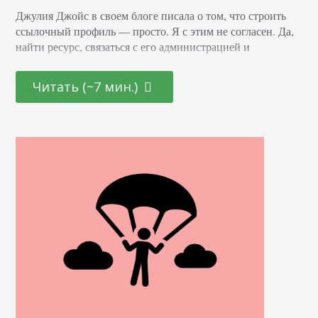
Джулия Джойс в своем блоге писала о том, что строить
ссылочный профиль — просто. Я с этим не согласен. Да,
найти ресурс, связаться с его администрацией и
договориться о размещении ссылки не так сложно. Мое
мнение: если вы хотите добиться успехов при ссылочном
Читать (~7 мин.)
продвижении, все гораздо сложнее. Я встречаюсь с
клиентами, которые до безобразия упрощают весь
процесс. Для них это…