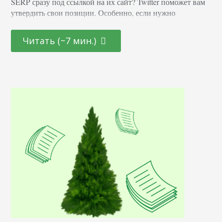
SERP сразу под ссылкой на их сайт? Twitter поможет вам
утвердить свои позиции. Особенно, если нужно
перекрыть некачественный контент или негативные
отзывы. Вы хотите утвердиться в топе? Тогда
Читать (~7 мин.)
продолжайте читать. Работать с Твиттером просто. И
легко понять, по какому принципу Гугл включает их в
поисковую выдачу. Нивелируем плохую репутацию
Неважно, нужно ли…