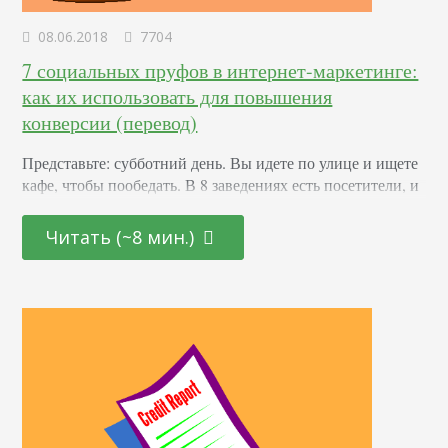
08.06.2018
7704
7 социальных пруфов в интернет-маркетинге:
как их использовать для повышения
конверсии (перевод)
Представьте: субботний день. Вы идете по улице и ищете
кафе, чтобы пообедать. В 8 заведениях есть посетители, и
лишь в 2 нет никого. Куда вы пойдете: туда, где нет
посетителей, или где кто-то уже обедает? Большинство
Читать (~8 мин.)
людей пойдет туда, где уже есть клиенты. Это не просто
совпадение. Такой феномен называется социальным
доказательством. Его любят применять маркетологи и
пиарщики. Что такое…