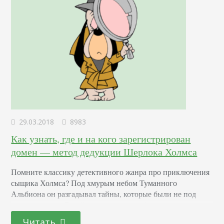
29.03.2018
8983
Как узнать, где и на кого зарегистрирован
домен — метод дедукции Шерлока Холмса
Помните классику детективного жанра про приключения
сыщика Холмса? Под хмурым небом Туманного
Альбиона он разгадывал тайны, которые были не под
силу полиции. Давайте представим себя на его месте и
попробуем узнать, кому принадлежит домен. Для чего
Читать