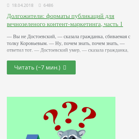
18.04.2018
6486
Долгожители: форматы публикаций для
вечнозеленого контент-маркетинга, часть 1
— Вы не Достоевский, — сказала гражданка, сбиваемая с
толку Коровьевым. — Ну, почем знать, почем знать, —
ответил тот. — Достоевский умер, — сказала гражданка,
но как-то не очень уверенно. — Протестую, — горячо
воскликнул Бегемот. — Достоевский бессмертен! Из
Читать (~7 мин.)
классической литературы можно почерпнуть много
интересного. Как минимум, красивые цитаты для
эпиграфа. Мы уже писали о том, что такое…