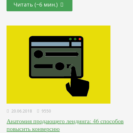
использовать уже готовые интеграции и настраивать
Читать (~6 мин.)
свои.» Марина, здравствуйте! Я хочу начать с
наболевшего вопроса у многих специалистов. Некоторые
маркетологи перестали верить в e-mail маркетинг. С
вашей точки зрения,…
20.06.2018
9550
Анатомия продающего лендинга: 46 способов
повысить конверсию