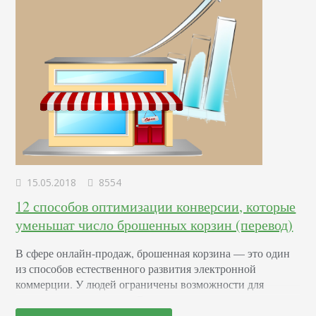
универсальные методы анализа данных…
15.05.2018
8554
12 способов оптимизации конверсии, которые
уменьшат число брошенных корзин (перевод)
В сфере онлайн-продаж, брошенная корзина — это один
из способов естественного развития электронной
коммерции. У людей ограничены возможности для
концентрации сознания. Британские ученые говорят, что
мы не способны фокусироваться на чем-то одном дольше