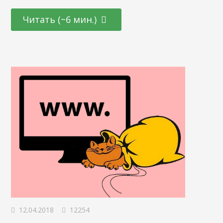
когда человек видел лишь половину баннера, а возможно,
даже меньший фрагмент. Да и таргетинги у каждой
Читать (~6 мин.)
площадки свои. “Частные сделки” помогут отслеживать
эффективность кампаний на разных площадках с
помощью одних инструментов Яндекс.Директа. Сайты,
работающие с инструментом ADFOX, получат еще одну
вкусную плюшку.…
12.04.2018
12254