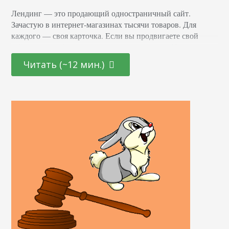
Лендинг — это продающий одностраничный сайт.
Зачастую в интернет-магазинах тысячи товаров. Для
каждого — своя карточка. Если вы продвигаете свой
сайт, то в топ будут попадать разные товары. Но если вы
хотите привлечь внимание аудитории к одному
Читать (~12 мин.)
конкретному товару, не теряя трафик на другие разделы
сайта и карточки? Для таких случаев и нужна отдельная
посадочная страница. Ее цель — достижение…