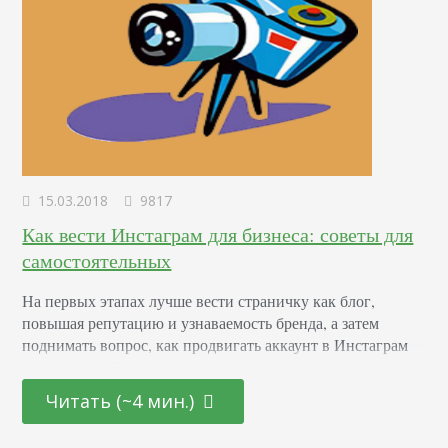
15.03.2018
9817
Как вести Инстаграм для бизнеса: советы для
самостоятельных
На первых этапах лучше вести страничку как блог,
повышая репутацию и узнаваемость бренда, а затем
поднимать вопрос, как продвигать аккаунт в Инстаграм
для бизнеса. Внимание следует обратить на внешнее
оформление, контактные данные, инструменты для
Читать (~4 мин.)
помощи. Обо всем поподробнее. Польза Instagram в
бизнесе Pew Research Center проводили исследование,