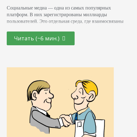
Социальные медиа — одна из самых популярных
платформ. В них зарегистрированы миллиарды
пользователей. Это отдельная среда, где взаимосвязаны
общение, взаимодействие и продвижение. Маркетинг
стал эффективнее и доступнее. Рост популярности
Читать (~6 мин.)
соцсетей изменил не только стиль общения людей, но
также дал разным брендам возможность контактировать
напрямую с их аудиторией. Интернет-маркетинг — это
еще одно направление в продвижении бизнеса. Иногда
никому неизвестная компания…