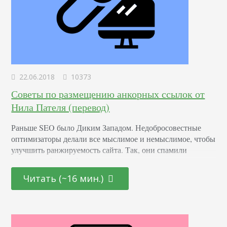
22.06.2018
10373
Советы по размещению анкорных ссылок от
Нила Пателя (перевод)
Раньше SEO было Диким Западом. Недобросовестные
оптимизаторы делали все мыслимое и немыслимое, чтобы
улучшить ранжируемость сайта. Так, они спамили
ключами в keywords и размещали некачественные
обратные ссылки. Какое-то время эти методы работали.
Читать (~16 мин.)
Сегодня мы имеем дело с гораздо более сложными
алгоритмами ранжирования. Так, ввод Penguin навсегда
изменил методы SEO, а точнее, оценку системой
обратных ссылок. Он анализирует текст в анкорных…