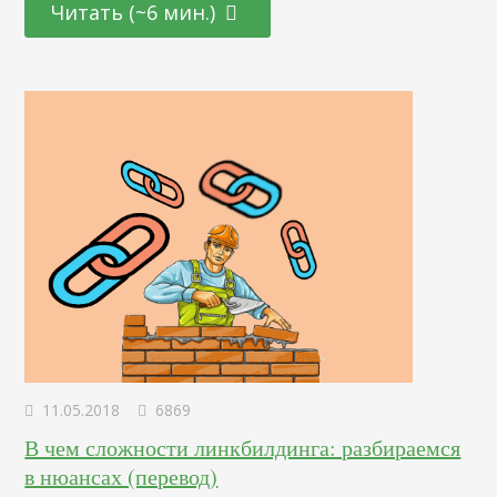
Читать (~6 мин.)
8 секунд. Наш разум постоянно о чем-то размышляет,
выбирает, отвлекается и сомневается. Тем не менее, есть
несколько вариантов, которые минимизируют число
отказов от заполненной корзины. Но эта…
11.05.2018
6869
В чем сложности линкбилдинга: разбираемся
в нюансах (перевод)