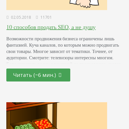
02.05.2018
11701
10 способов продать SEO, а не душу
Возможности продвижения бизнеса ограничены лишь
фантазией. Куча каналов, по которым можно продвигать
свои товары. Многое зависит от тематики. Точнее, от
аудитории. Смотрите: телевизоры интересны многим.
Если запустить ролик с рекламой по телевидению, скорее
всего, это зайдет аудитории. Раз человек смотрит
Читать (~6 мин.)
телевизор, то по определению, он в группе тех, кому
интересны эти девайсы. Другое дело, что трудно
отслеживать этот рекламный канал.…